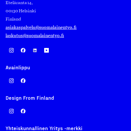
Eteläranta 14,
00130 Helsinki
Finland
asiakaspalvelu@suomalainentyo.fi
laskutus@suomalainentyo.fi
Avainlippu
Design From Finland
Yhteiskunnallinen Yritys -merkki