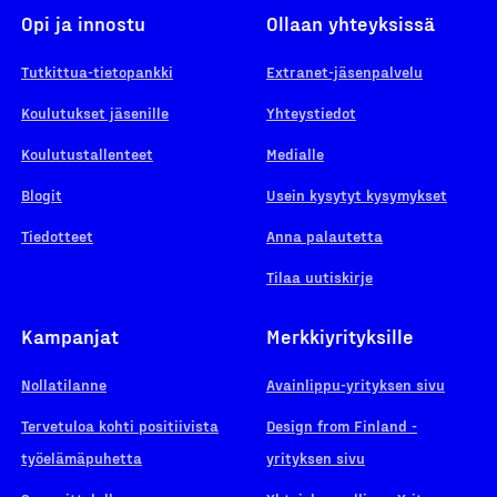
Opi ja innostu
Ollaan yhteyksissä
Tutkittua-tietopankki
Extranet-jäsenpalvelu
Koulutukset jäsenille
Yhteystiedot
Koulutustallenteet
Medialle
Blogit
Usein kysytyt kysymykset
Tiedotteet
Anna palautetta
Tilaa uutiskirje
Kampanjat
Merkkiyrityksille
Nollatilanne
Avainlippu-yrityksen sivu
Tervetuloa kohti positiivista
Design from Finland -
työelämäpuhetta
yrityksen sivu