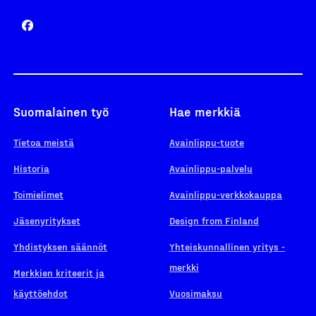
Suomalainen työ
Hae merkkiä
Tietoa meistä
Avainlippu-tuote
Historia
Avainlippu-palvelu
Toimielimet
Avainlippu-verkkokauppa
Jäsenyritykset
Design from Finland
Yhdistyksen säännöt
Yhteiskunnallinen yritys -
merkki
Merkkien kriteerit ja
käyttöehdot
Vuosimaksu