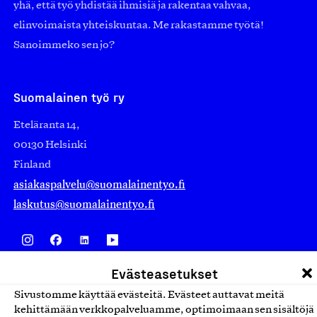
yhä, että työ yhdistää ihmisiä ja rakentaa vahvaa,
elinvoimaista yhteiskuntaa. Me rakastamme työtä!
Sanoimmeko sen jo?
Suomalainen työ ry
Eteläranta 14,
00130 Helsinki
Finland
asiakaspalvelu@suomalainentyo.fi
laskutus@suomalainentyo.fi
Evästeasetukset
Avainlippu
Sivustomme käyttää evästeitä. Evästeet auttavat meitä
kehittämään verkkopalveluamme, optimoimaan sen sisältöjä