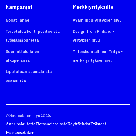
Kampanjat
Merkkiyrityksille
Nollatilanne
Avainlippu-yrityksen sivu
Tervetuloa kohti positiivista
Design from Finland -
työelämäpuhetta
yrityksen sivu
Suunnittelulla on
Yhteiskunnallinen Yritys -
alkuperänsä
merkkiyrityksen sivu
Liputetaan suomalaista
osaamista
© Suomalainen työ 2026.
Anna palautetta
Tietosuojaseloste
Käyttöehdot
Evästeet
Evästeasetukset