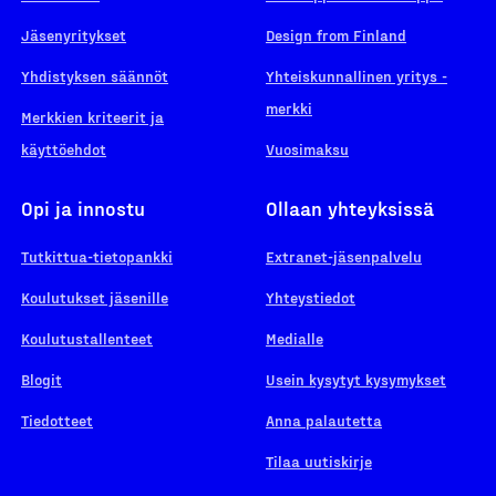
Jäsenyritykset
Design from Finland
Yhdistyksen säännöt
Yhteiskunnallinen yritys -
merkki
Merkkien kriteerit ja
käyttöehdot
Vuosimaksu
Opi ja innostu
Ollaan yhteyksissä
Tutkittua-tietopankki
Extranet-jäsenpalvelu
Koulutukset jäsenille
Yhteystiedot
Koulutustallenteet
Medialle
Blogit
Usein kysytyt kysymykset
Tiedotteet
Anna palautetta
Tilaa uutiskirje