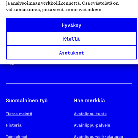
ja analysoimaan verkkoliikennettä. Osa evästeistä on
välttämättömiä, jotta sivut toimisivat oikein.
Design From Finland
Hyväksy
Kiellä
Yhteiskunnallinen Yritys -merkki
Asetukset
Suomalainen työ
Hae merkkiä
Tietoa meistä
Avainlippu-tuote
Historia
Avainlippu-palvelu
Toimielimet
Avainlippu-verkkokauppa