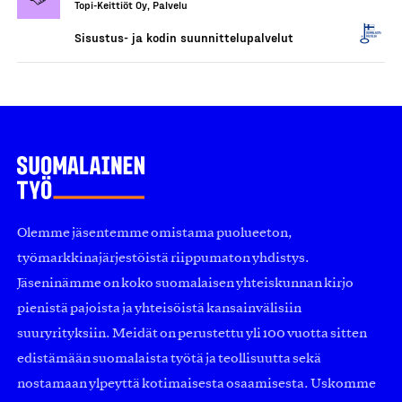
Topi-Keittiöt Oy, Palvelu
Sisustus- ja kodin suunnittelupalvelut
Olemme jäsentemme omistama puolueeton,
työmarkkinajärjestöistä riippumaton yhdistys.
Jäseninämme on koko suomalaisen yhteiskunnan kirjo
pienistä pajoista ja yhteisöistä kansainvälisiin
suuryrityksiin. Meidät on perustettu yli 100 vuotta sitten
edistämään suomalaista työtä ja teollisuutta sekä
nostamaan ylpeyttä kotimaisesta osaamisesta. Uskomme