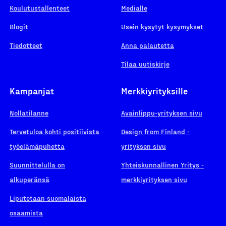
Koulutustallenteet
Medialle
Blogit
Usein kysytyt kysymykset
Tiedotteet
Anna palautetta
Tilaa uutiskirje
Kampanjat
Merkkiyrityksille
Nollatilanne
Avainlippu-yrityksen sivu
Tervetuloa kohti positiivista
Design from Finland -
työelämäpuhetta
yrityksen sivu
Suunnittelulla on
Yhteiskunnallinen Yritys -
alkuperänsä
merkkiyrityksen sivu
Liputetaan suomalaista
osaamista