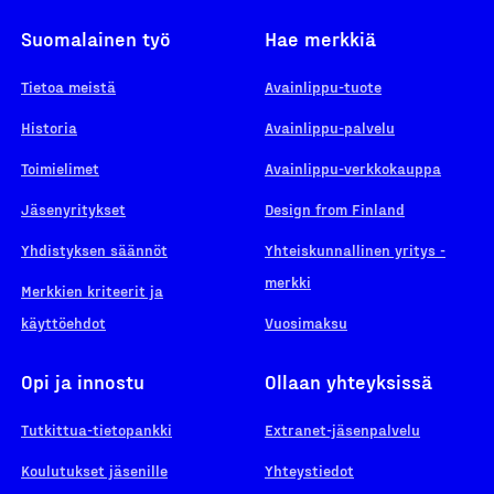
Suomalainen työ
Hae merkkiä
Tietoa meistä
Avainlippu-tuote
Historia
Avainlippu-palvelu
Toimielimet
Avainlippu-verkkokauppa
Jäsenyritykset
Design from Finland
Yhdistyksen säännöt
Yhteiskunnallinen yritys -
merkki
Merkkien kriteerit ja
käyttöehdot
Vuosimaksu
Opi ja innostu
Ollaan yhteyksissä
Tutkittua-tietopankki
Extranet-jäsenpalvelu
Koulutukset jäsenille
Yhteystiedot