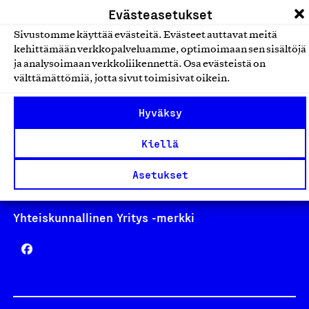
Evästeasetukset
Sivustomme käyttää evästeitä. Evästeet auttavat meitä
kehittämään verkkopalveluamme, optimoimaan sen sisältöjä
ja analysoimaan verkkoliikennettä. Osa evästeistä on
Avainlippu
välttämättömiä, jotta sivut toimisivat oikein.
Hyväksy
Kiellä
Design From Finland
Asetukset
Yhteiskunnallinen Yritys -merkki