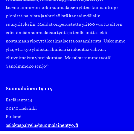
Jäseninämme on koko suomalaisen yhteiskunnan kirjo
pienistä pajoista ja yhteisöistä kansainvälisiin
suuryrityksiin. Meidät on perustettu yli 100 vuotta sitten
edistämään suomalaista työtä ja teollisuutta sekä
nostamaan ylpeyttä kotimaisesta osaamisesta. Uskomme
yhä, että työ yhdistää ihmisiä ja rakentaa vahvaa,
elinvoimaista yhteiskuntaa. Me rakastamme työtä!
Sanoimmeko sen jo?
Suomalainen työ ry
Eteläranta 14,
00130 Helsinki
Finland
asiakaspalvelu@suomalainentyo.fi
laskutus@suomalainentyo.fi