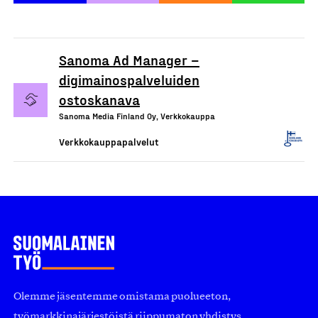
Sanoma Ad Manager –
digimainospalveluiden
ostoskanava
Sanoma Media Finland Oy, Verkkokauppa
Verkkokauppapalvelut
Olemme jäsentemme omistama puolueeton,
työmarkkinajärjestöistä riippumaton yhdistys.