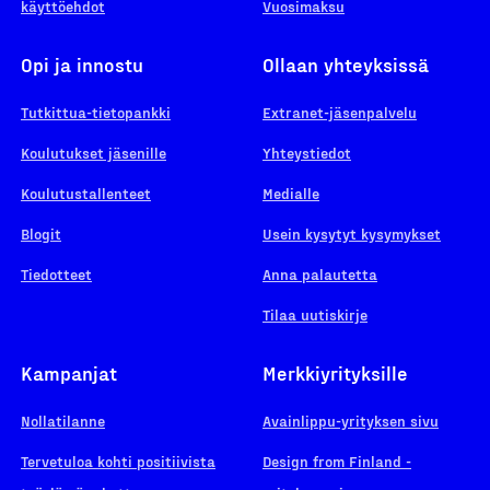
käyttöehdot
Vuosimaksu
Opi ja innostu
Ollaan yhteyksissä
Tutkittua-tietopankki
Extranet-jäsenpalvelu
Koulutukset jäsenille
Yhteystiedot
Koulutustallenteet
Medialle
Blogit
Usein kysytyt kysymykset
Tiedotteet
Anna palautetta
Tilaa uutiskirje
Kampanjat
Merkkiyrityksille
Nollatilanne
Avainlippu-yrityksen sivu
Tervetuloa kohti positiivista
Design from Finland -