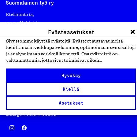
Suomalainen työ ry
Eteläranta 14,
00130 Helsinki
Evästeasetukset
Finland
asiakaspalvelu@suomalainentyo.fi
Sivustomme käyttää evästeitä. Evästeet auttavat meitä
kehittämään verkkopalveluamme, optimoimaan sen sisältöjä
laskutus@suomalainentyo.fi
ja analysoimaan verkkoliikennettä. Osa evästeistä on
välttämättömiä, jotta sivut toimisivat oikein.
Hyväksy
Avainlippu
Kiellä
Asetukset
Design From Finland