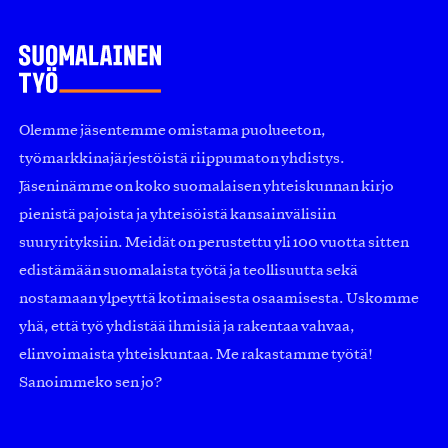
Olemme jäsentemme omistama puolueeton,
työmarkkinajärjestöistä riippumaton yhdistys.
Jäseninämme on koko suomalaisen yhteiskunnan kirjo
pienistä pajoista ja yhteisöistä kansainvälisiin
suuryrityksiin. Meidät on perustettu yli 100 vuotta sitten
edistämään suomalaista työtä ja teollisuutta sekä
nostamaan ylpeyttä kotimaisesta osaamisesta. Uskomme
yhä, että työ yhdistää ihmisiä ja rakentaa vahvaa,
elinvoimaista yhteiskuntaa. Me rakastamme työtä!
Sanoimmeko sen jo?