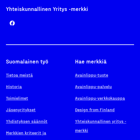
Yhteiskunnallinen Yritys -merkki
Suomalainen työ
Hae merkkiä
Tietoa meistä
Avainlippu-tuote
Historia
Avainlippu-palvelu
Toimielimet
Avainlippu-verkkokauppa
Jäsenyritykset
Design from Finland
Yhdistyksen säännöt
Yhteiskunnallinen yritys -
merkki
Merkkien kriteerit ja