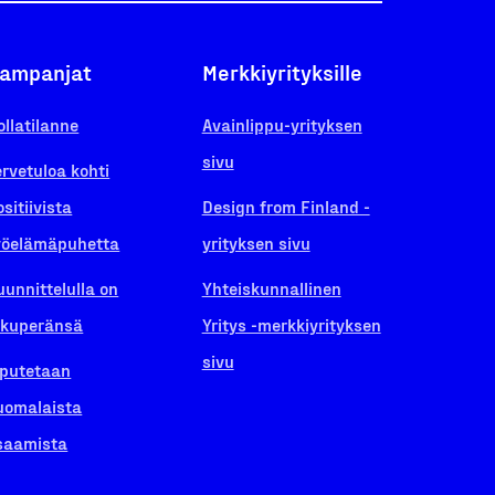
ampanjat
Merkkiyrityksille
ollatilanne
Avainlippu-yrityksen
sivu
ervetuloa kohti
ositiivista
Design from Finland -
yöelämäpuhetta
yrityksen sivu
uunnittelulla on
Yhteiskunnallinen
lkuperänsä
Yritys -merkkiyrityksen
sivu
iputetaan
uomalaista
saamista