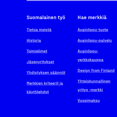
Suomalainen työ
Hae merkkiä
Tietoa meistä
Avainlippu-tuote
Historia
Avainlippu-palvelu
Toimielimet
Avainlippu-
verkkokauppa
Jäsenyritykset
Design from Finland
Yhdistyksen säännöt
Yhteiskunnallinen
Merkkien kriteerit ja
yritys -merkki
käyttöehdot
Vuosimaksu