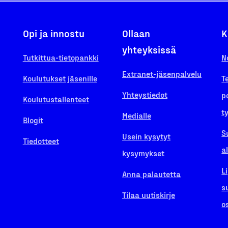
Opi ja innostu
Ollaan
K
yhteyksissä
Tutkittua-tietopankki
N
Extranet-jäsenpalvelu
Koulutukset jäsenille
T
Yhteystiedot
p
Koulutustallenteet
t
Medialle
Blogit
S
Usein kysytyt
Tiedotteet
a
kysymykset
L
Anna palautetta
s
Tilaa uutiskirje
o