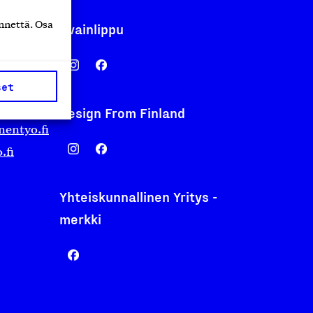
nnettä. Osa
Avainlippu
set
Design From Finland
nentyo.fi
.fi
Yhteiskunnallinen Yritys -
merkki