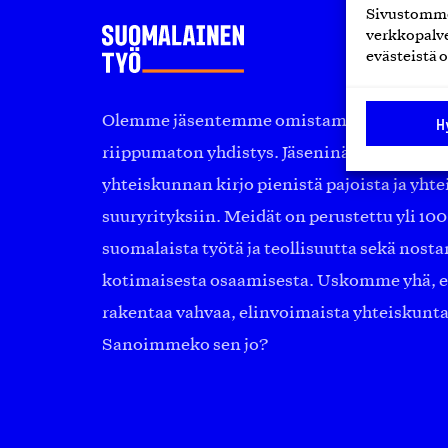
Sivustomme 
verkkopalve
evästeistä o
Olemme jäsentemme omistama puolueeton, 
H
riippumaton yhdistys. Jäseninämme on ko
yhteiskunnan kirjo pienistä pajoista ja yhte
suuryrityksiin. Meidät on perustettu yli 10
suomalaista työtä ja teollisuutta sekä nost
kotimaisesta osaamisesta. Uskomme yhä, ett
rakentaa vahvaa, elinvoimaista yhteiskunt
Sanoimmeko sen jo?