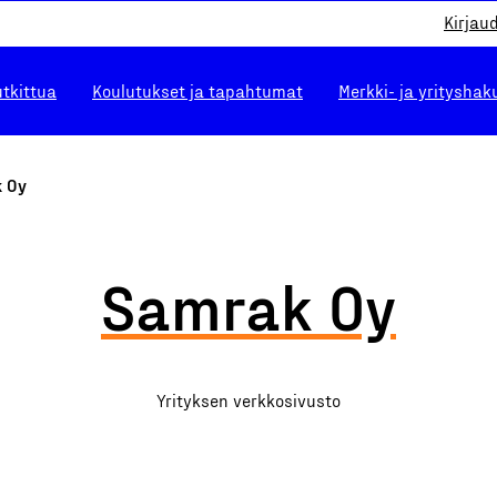
Kirjau
utkittua
Koulutukset ja tapahtumat
Merkki- ja yrityshak
 Oy
Samrak Oy
Yrityksen verkkosivusto