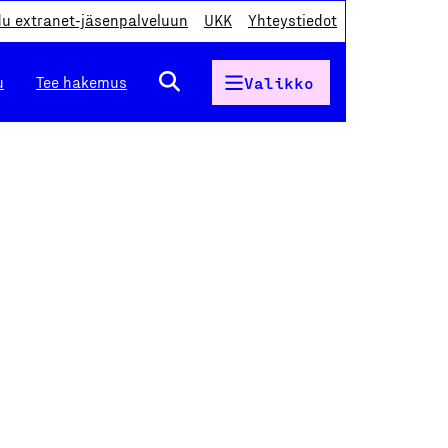
du extranet-jäsenpalveluun
UKK
Yhteystiedot
u
Tee hakemus
Valikko