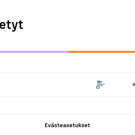
etyt
R
Evästeasetukset