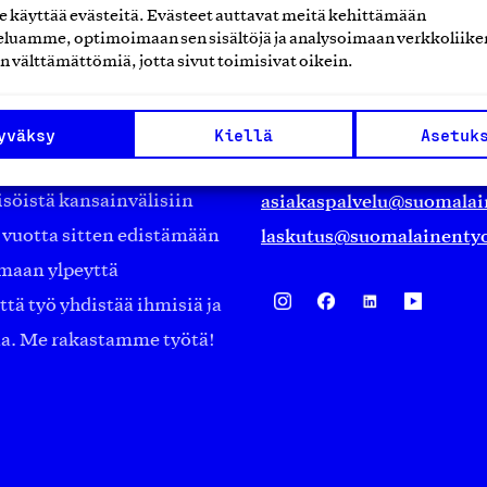
käyttää evästeitä. Evästeet auttavat meitä kehittämään
luamme, optimoimaan sen sisältöjä ja analysoimaan verkkoliike
Suomalainen työ ry
n välttämättömiä, jotta sivut toimisivat oikein.
Eteläranta 14,
työmarkkinajärjestöistä
00130 Helsinki
yväksy
Kiellä
Asetuk
ko suomalaisen
Finland
asiakaspalvelu@suomalai
isöistä kansainvälisiin
laskutus@suomalainentyo
0 vuotta sitten edistämään
amaan ylpeyttä
ä työ yhdistää ihmisiä ja
aa. Me rakastamme työtä!