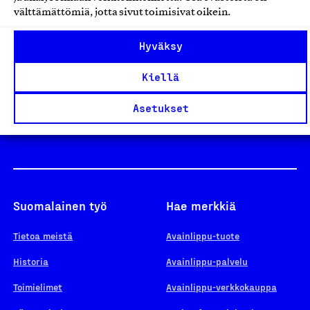
välttämättömiä, jotta sivut toimisivat oikein.
Design From Finland
Hyväksy
Kiellä
Yhteiskunnallinen Yritys -merkki
Asetukset
Suomalainen työ
Hae merkkiä
Tietoa meistä
Avainlippu-tuote
Historia
Avainlippu-palvelu
Toimielimet
Avainlippu-verkkokauppa