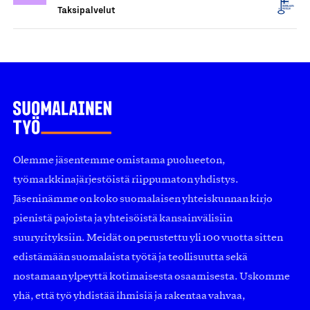
Taksipalvelut
Olemme jäsentemme omistama puolueeton,
työmarkkinajärjestöistä riippumaton yhdistys.
Jäseninämme on koko suomalaisen yhteiskunnan kirjo
pienistä pajoista ja yhteisöistä kansainvälisiin
suuryrityksiin. Meidät on perustettu yli 100 vuotta sitten
edistämään suomalaista työtä ja teollisuutta sekä
nostamaan ylpeyttä kotimaisesta osaamisesta. Uskomme
yhä, että työ yhdistää ihmisiä ja rakentaa vahvaa,