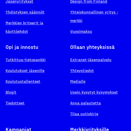
Jäsenyritykset
Design from Finland
Yhdistyksen säännöt
Yhteiskunnallinen yritys -
merkki
Merkkien kriteerit ja
käyttöehdot
Vuosimaksu
Opi ja innostu
Ollaan yhteyksissä
Tutkittua-tietopankki
Extranet-jäsenpalvelu
Koulutukset jäsenille
Yhteystiedot
Koulutustallenteet
Medialle
Blogit
Usein kysytyt kysymykset
Tiedotteet
Anna palautetta
Tilaa uutiskirje
Kampanjat
Merkkiyrityksille