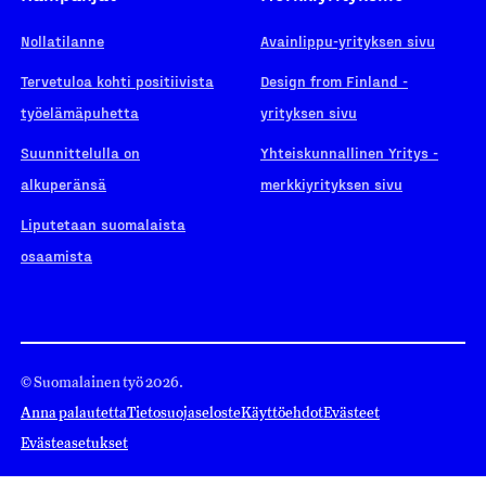
Nollatilanne
Avainlippu-yrityksen sivu
Tervetuloa kohti positiivista
Design from Finland -
työelämäpuhetta
yrityksen sivu
Suunnittelulla on
Yhteiskunnallinen Yritys -
alkuperänsä
merkkiyrityksen sivu
Liputetaan suomalaista
osaamista
© Suomalainen työ 2026.
Anna palautetta
Tietosuojaseloste
Käyttöehdot
Evästeet
Evästeasetukset