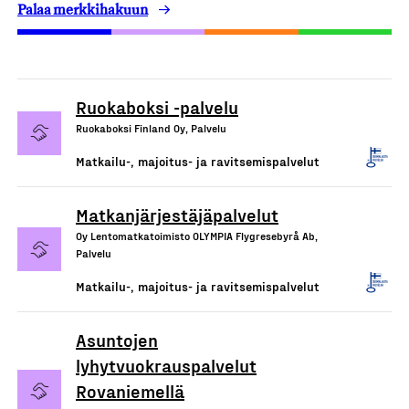
Palaa merkkihakuun
Ruokaboksi -palvelu
Ruokaboksi Finland Oy, Palvelu
Matkailu-, majoitus- ja ravitsemispalvelut
Matkanjärjestäjäpalvelut
Oy Lentomatkatoimisto OLYMPIA Flygresebyrå Ab,
Palvelu
Matkailu-, majoitus- ja ravitsemispalvelut
Asuntojen
lyhytvuokrauspalvelut
Rovaniemellä