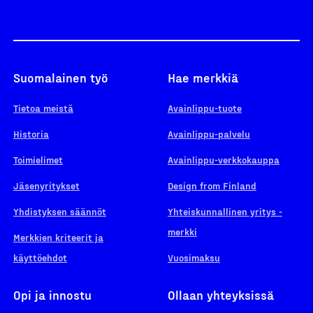
Suomalainen työ
Hae merkkiä
Tietoa meistä
Avainlippu-tuote
Historia
Avainlippu-palvelu
Toimielimet
Avainlippu-verkkokauppa
Jäsenyritykset
Design from Finland
Yhdistyksen säännöt
Yhteiskunnallinen yritys -
merkki
Merkkien kriteerit ja
käyttöehdot
Vuosimaksu
Opi ja innostu
Ollaan yhteyksissä