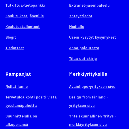
Tutkittua-tietopankki
Extranet-jäsenpalvelu
Koulutukset jäsenille
Yhteystiedot
Koulutustallenteet
Medialle
Blogit
Usein kysytyt kysymykset
Tiedotteet
Anna palautetta
Tilaa uutiskirje
Kampanjat
Merkkiyrityksille
Nollatilanne
Avainlippu-yrityksen sivu
Tervetuloa kohti positiivista
Design from Finland -
työelämäpuhetta
yrityksen sivu
Suunnittelulla on
Yhteiskunnallinen Yritys -
alkuperänsä
merkkiyrityksen sivu