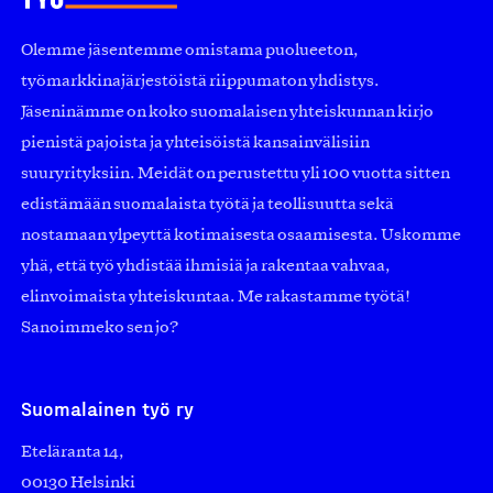
Olemme jäsentemme omistama puolueeton,
työmarkkinajärjestöistä riippumaton yhdistys.
Jäseninämme on koko suomalaisen yhteiskunnan kirjo
pienistä pajoista ja yhteisöistä kansainvälisiin
suuryrityksiin. Meidät on perustettu yli 100 vuotta sitten
edistämään suomalaista työtä ja teollisuutta sekä
nostamaan ylpeyttä kotimaisesta osaamisesta. Uskomme
yhä, että työ yhdistää ihmisiä ja rakentaa vahvaa,
elinvoimaista yhteiskuntaa. Me rakastamme työtä!
Sanoimmeko sen jo?
Suomalainen työ ry
Eteläranta 14,
00130 Helsinki