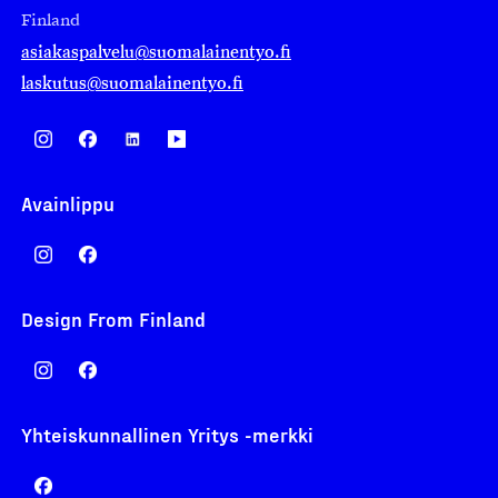
Finland
asiakaspalvelu@suomalainentyo.fi
laskutus@suomalainentyo.fi
Avainlippu
Design From Finland
Yhteiskunnallinen Yritys -merkki