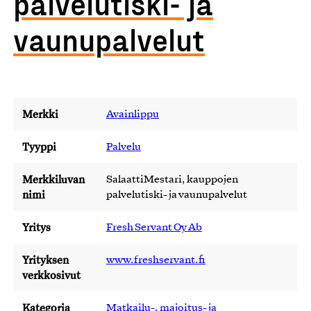
palvelutiski- ja
vaunupalvelut
Merkki
Avainlippu
Tyyppi
Palvelu
Merkkiluvan
SalaattiMestari, kauppojen
nimi
palvelutiski- ja vaunupalvelut
Yritys
Fresh Servant Oy Ab
Yrityksen
www.freshservant.fi
verkkosivut
Kategoria
Matkailu-, majoitus- ja