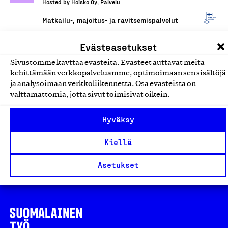
Hosted by Hoisko Oy, Palvelu
Matkailu-, majoitus- ja ravitsemispalvelut
Evästeasetukset
Matkanjärjestäjän palvelut
Bikini Tours Ab, Palvelu
Sivustomme käyttää evästeitä. Evästeet auttavat meitä
kehittämään verkkopalveluamme, optimoimaan sen sisältöjä
Matkailu-, majoitus- ja ravitsemispalvelut
ja analysoimaan verkkoliikennettä. Osa evästeistä on
välttämättömiä, jotta sivut toimisivat oikein.
Lappilaiset elämyspalvelut
Hyväksy
Secret Siida Oy, Palvelu
Matkailu-, majoitus- ja ravitsemispalvelut
Kiellä
Asetukset