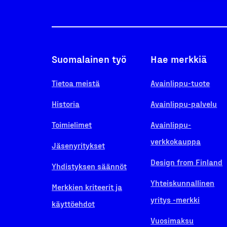
Suomalainen työ
Hae merkkiä
Tietoa meistä
Avainlippu-tuote
Historia
Avainlippu-palvelu
Toimielimet
Avainlippu-
verkkokauppa
Jäsenyritykset
Design from Finland
Yhdistyksen säännöt
Yhteiskunnallinen
Merkkien kriteerit ja
yritys -merkki
käyttöehdot
Vuosimaksu