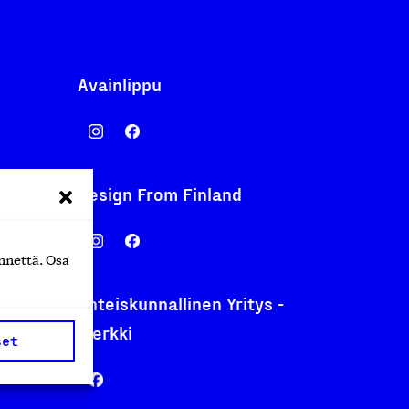
Avainlippu
Design From Finland
nentyo.fi
.fi
nnettä. Osa
Yhteiskunnallinen Yritys -
merkki
set