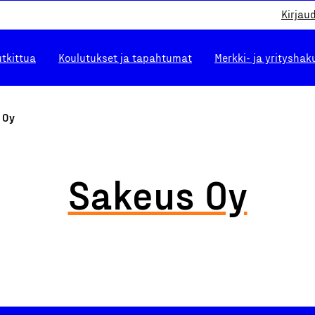
Kirjau
utkittua
Koulutukset ja tapahtumat
Merkki- ja yrityshak
 Oy
Sakeus Oy