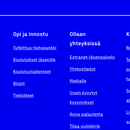
Opi ja innostu
Ollaan
K
yhteyksissä
Tutkittua-tietopankki
N
Extranet-jäsenpalvelu
Koulutukset jäsenille
T
Yhteystiedot
p
Koulutustallenteet
t
Medialle
Blogit
S
Usein kysytyt
Tiedotteet
a
kysymykset
L
Anna palautetta
s
Tilaa uutiskirje