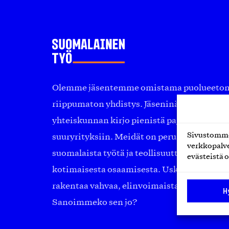
Olemme jäsentemme omistama puolueeton, 
riippumaton yhdistys. Jäseninämme on ko
yhteiskunnan kirjo pienistä pajoista ja yhte
Sivustomme 
suuryrityksiin. Meidät on perustettu yli 10
verkkopalve
suomalaista työtä ja teollisuutta sekä nost
evästeistä o
kotimaisesta osaamisesta. Uskomme yhä, ett
rakentaa vahvaa, elinvoimaista yhteiskunt
H
Sanoimmeko sen jo?