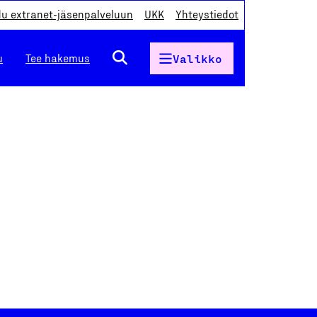
du extranet-jäsenpalveluun
UKK
Yhteystiedot
u
Tee hakemus
Valikko