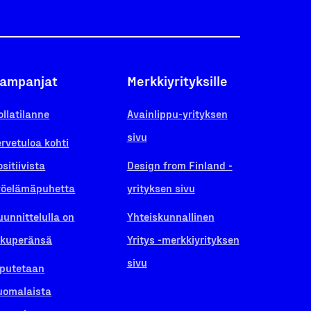
ampanjat
Merkkiyrityksille
ollatilanne
Avainlippu-yrityksen
sivu
ervetuloa kohti
ositiivista
Design from Finland -
yöelämäpuhetta
yrityksen sivu
uunnittelulla on
Yhteiskunnallinen
lkuperänsä
Yritys -merkkiyrityksen
sivu
iputetaan
uomalaista