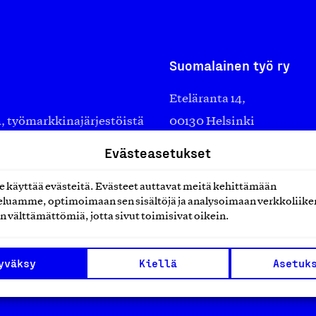
Suomalainen työ ry
Eteläranta 14,
työmarkkinajärjestöistä
00130 Helsinki
ko suomalaisen
Finland
Evästeasetukset
asiakaspalvelu@suomalai
isöistä kansainvälisiin
laskutus@suomalainentyo
käyttää evästeitä. Evästeet auttavat meitä kehittämään
0 vuotta sitten edistämään
luamme, optimoimaan sen sisältöjä ja analysoimaan verkkoliike
amaan ylpeyttä
n välttämättömiä, jotta sivut toimisivat oikein.
ä työ yhdistää ihmisiä ja
aa. Me rakastamme työtä!
yväksy
Kiellä
Asetuk