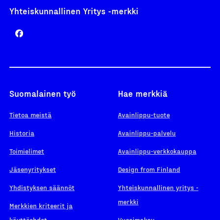
Yhteiskunnallinen Yritys -merkki
Suomalainen työ
Hae merkkiä
Tietoa meistä
Avainlippu-tuote
Historia
Avainlippu-palvelu
Toimielimet
Avainlippu-verkkokauppa
Jäsenyritykset
Design from Finland
Yhdistyksen säännöt
Yhteiskunnallinen yritys -
merkki
Merkkien kriteerit ja
käyttöehdot
Vuosimaksu