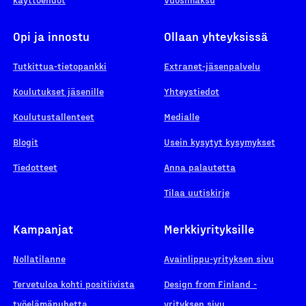
Opi ja innostu
Ollaan yhteyksissä
Tutkittua-tietopankki
Extranet-jäsenpalvelu
Koulutukset jäsenille
Yhteystiedot
Koulutustallenteet
Medialle
Blogit
Usein kysytyt kysymykset
Tiedotteet
Anna palautetta
Tilaa uutiskirje
Kampanjat
Merkkiyrityksille
Nollatilanne
Avainlippu-yrityksen sivu
Tervetuloa kohti positiivista
Design from Finland -
työelämäpuhetta
yrityksen sivu