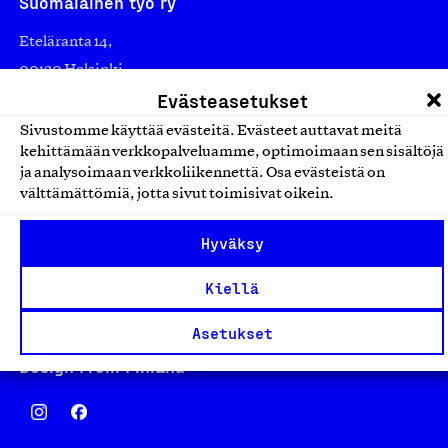
Suomalainen työ ry
Eteläranta 14,
00130 Helsinki
Evästeasetukset
Finland
asiakaspalvelu@suomalainentyo.fi
Sivustomme käyttää evästeitä. Evästeet auttavat meitä
laskutus@suomalainentyo.fi
kehittämään verkkopalveluamme, optimoimaan sen sisältöjä
ja analysoimaan verkkoliikennettä. Osa evästeistä on
välttämättömiä, jotta sivut toimisivat oikein.
Hyväksy
Avainlippu
Kiellä
Asetukset
Design From Finland