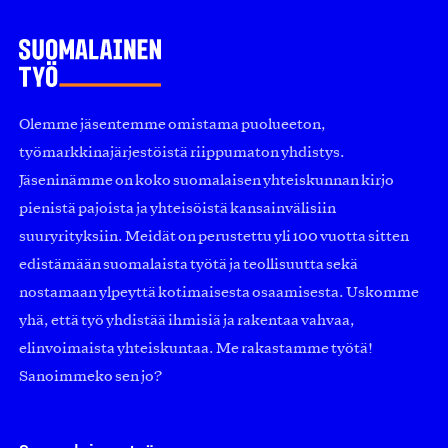
Olemme jäsentemme omistama puolueeton,
työmarkkinajärjestöistä riippumaton yhdistys.
Jäseninämme on koko suomalaisen yhteiskunnan kirjo
pienistä pajoista ja yhteisöistä kansainvälisiin
suuryrityksiin. Meidät on perustettu yli 100 vuotta sitten
edistämään suomalaista työtä ja teollisuutta sekä
nostamaan ylpeyttä kotimaisesta osaamisesta. Uskomme
yhä, että työ yhdistää ihmisiä ja rakentaa vahvaa,
elinvoimaista yhteiskuntaa. Me rakastamme työtä!
Sanoimmeko sen jo?