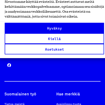
Sivustomme käyttää evästeitä. Evästeet auttavat meitä
Avainlippu
kehittämään verkkopalveluamme, optimoimaan sen sisältöjä
ja analysoimaan verkkoliikennettä. Osa evästeistä on
välttämättömiä, jotta sivut toimisivat oikein.
Hyväksy
Design From Finland
Kiellä
Asetukset
Yhteiskunnallinen Yritys -merkki
Suomalainen työ
Hae merkkiä
Tietoa meistä
Avainlippu-tuote