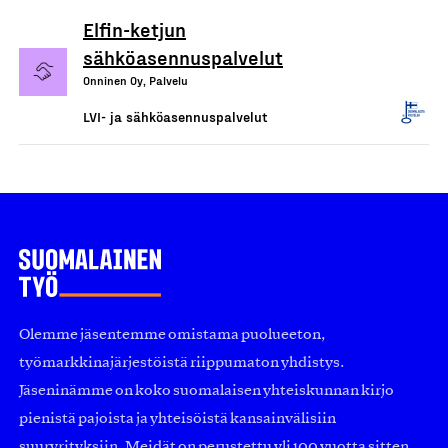
Elfin-ketjun
sähköasennuspalvelut
Onninen Oy, Palvelu
LVI- ja sähköasennuspalvelut
Olemme jäsentemme omistama puolueeton,
työmarkkinajärjestöistä riippumaton yhdistys.
Jäseninämme on koko suomalaisen yhteiskunnan kirjo
pienistä pajoista ja yhteisöistä kansainvälisiin
suuryrityksiin. Meidät on perustettu yli 100 vuotta sitten