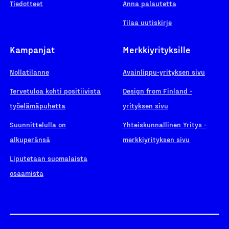
Tiedotteet
Anna palautetta
Tilaa uutiskirje
Kampanjat
Merkkiyrityksille
Nollatilanne
Avainlippu-yrityksen sivu
Tervetuloa kohti positiivista
Design from Finland -
työelämäpuhetta
yrityksen sivu
Suunnittelulla on
Yhteiskunnallinen Yritys -
alkuperänsä
merkkiyrityksen sivu
Liputetaan suomalaista
osaamista