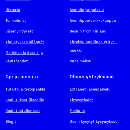
Historia
Avainlippu-palvelu
Toimielimet
Avainlippu-verkkokauppa
Jäsenyritykset
Design from Finland
Yhdistyksen säännöt
Yhteiskunnallinen yritys -
merkki
Merkkien kriteerit ja
käyttöehdot
Vuosimaksu
Opi ja innostu
Ollaan yhteyksissä
Tutkittua-tietopankki
Extranet-jäsenpalvelu
Koulutukset jäsenille
Yhteystiedot
Koulutustallenteet
Medialle
Blogit
Usein kysytyt kysymykset