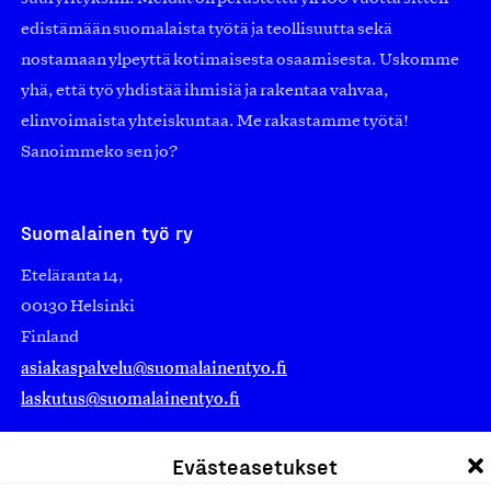
edistämään suomalaista työtä ja teollisuutta sekä
nostamaan ylpeyttä kotimaisesta osaamisesta. Uskomme
yhä, että työ yhdistää ihmisiä ja rakentaa vahvaa,
elinvoimaista yhteiskuntaa. Me rakastamme työtä!
Sanoimmeko sen jo?
Suomalainen työ ry
Eteläranta 14,
00130 Helsinki
Finland
asiakaspalvelu@suomalainentyo.fi
laskutus@suomalainentyo.fi
Evästeasetukset