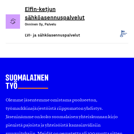
Elfin-ketjun
sähköasennuspalvelut
Onninen Oy, Palvelu
LVI- ja sähköasennuspalvelut
Olemme jäsentemme omistama puolueeton,
työmarkkinajärjestöistä riippumaton yhdistys.
Jäseninämme on koko suomalaisen yhteiskunnan kirjo
pienistä pajoista ja yhteisöistä kansainvälisiin
suuryrityksiin. Meidät on perustettu yli 100 vuotta sitten