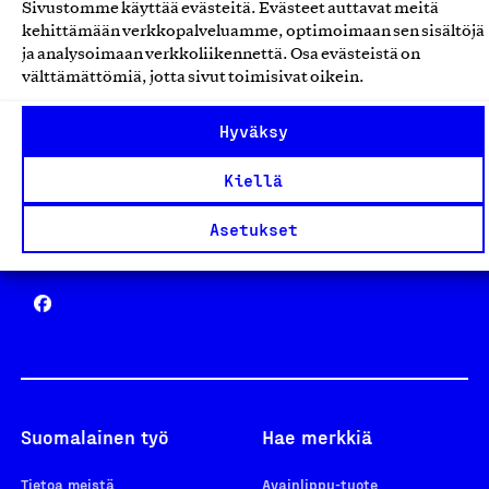
Sivustomme käyttää evästeitä. Evästeet auttavat meitä
Avainlippu
kehittämään verkkopalveluamme, optimoimaan sen sisältöjä
ja analysoimaan verkkoliikennettä. Osa evästeistä on
välttämättömiä, jotta sivut toimisivat oikein.
Hyväksy
Design From Finland
Kiellä
Asetukset
Yhteiskunnallinen Yritys -merkki
Suomalainen työ
Hae merkkiä
Tietoa meistä
Avainlippu-tuote