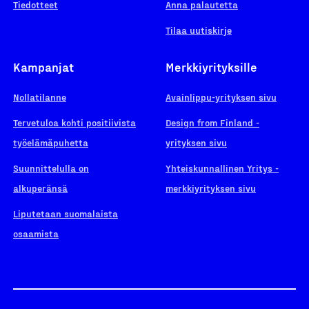
Tiedotteet
Anna palautetta
Tilaa uutiskirje
Kampanjat
Merkkiyrityksille
Nollatilanne
Avainlippu-yrityksen sivu
Tervetuloa kohti positiivista
Design from Finland -
työelämäpuhetta
yrityksen sivu
Suunnittelulla on
Yhteiskunnallinen Yritys -
alkuperänsä
merkkiyrityksen sivu
Liputetaan suomalaista
osaamista