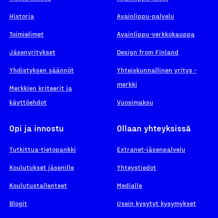
Historia
Avainlippu-palvelu
Toimielimet
Avainlippu-verkkokauppa
Jäsenyritykset
Design from Finland
Yhdistyksen säännöt
Yhteiskunnallinen yritys -
merkki
Merkkien kriteerit ja
käyttöehdot
Vuosimaksu
Opi ja innostu
Ollaan yhteyksissä
Tutkittua-tietopankki
Extranet-jäsenpalvelu
Koulutukset jäsenille
Yhteystiedot
Koulutustallenteet
Medialle
Blogit
Usein kysytyt kysymykset