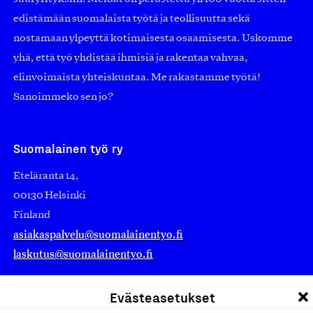
edistämään suomalaista työtä ja teollisuutta sekä
nostamaan ylpeyttä kotimaisesta osaamisesta. Uskomme
yhä, että työ yhdistää ihmisiä ja rakentaa vahvaa,
elinvoimaista yhteiskuntaa. Me rakastamme työtä!
Sanoimmeko sen jo?
Suomalainen työ ry
Eteläranta 14,
00130 Helsinki
Finland
asiakaspalvelu@suomalainentyo.fi
laskutus@suomalainentyo.fi
Evästeasetukset