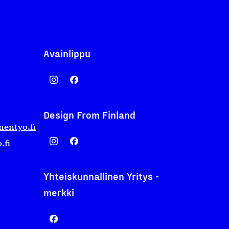
Avainlippu
Design From Finland
nentyo.fi
.fi
Yhteiskunnallinen Yritys -
merkki