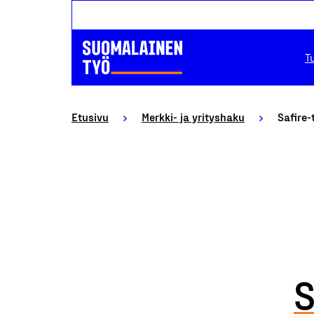
T
Etusivu
Merkki- ja yrityshaku
Safire-
S