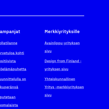
ampanjat
Merkkiyrityksille
ollatilanne
Avainlippu-yrityksen
sivu
ervetuloa kohti
ositiivista
Design from Finland -
yöelämäpuhetta
yrityksen sivu
uunnittelulla on
Yhteiskunnallinen
lkuperänsä
Yritys -merkkiyrityksen
sivu
iputetaan
uomalaista