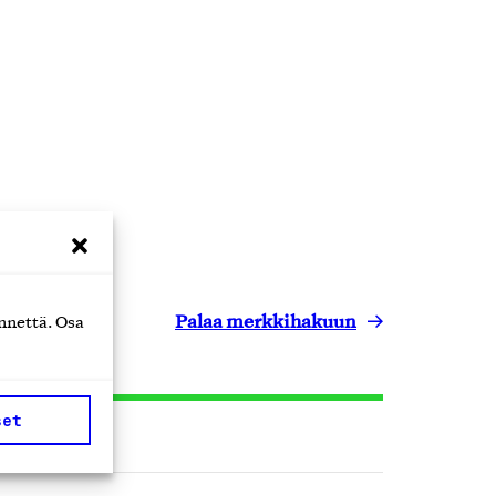
Palaa merkkihakuun
nnettä. Osa
set