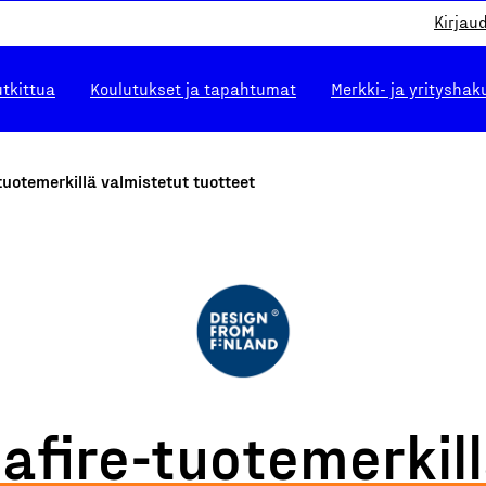
Kirjau
utkittua
Koulutukset ja tapahtumat
Merkki- ja yrityshak
tuotemerkillä valmistetut tuotteet
afire-tuotemerkil