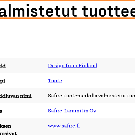
almistetut tuotte
ki
Design from Finland
pi
Tuote
kiluvan nimi
Safire-tuotemerkillä valmistetut tuo
s
Safire-Lämmitin Oy
yksen
www.safire.fi
kosivut