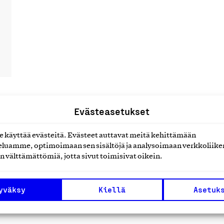
Evästeasetukset
uotteet tai
käyttää evästeitä. Evästeet auttavat meitä kehittämään
luamme, optimoimaan sen sisältöjä ja analysoimaan verkkoliike
n välttämättömiä, jotta sivut toimisivat oikein.
yväksy
Kiellä
Asetuk