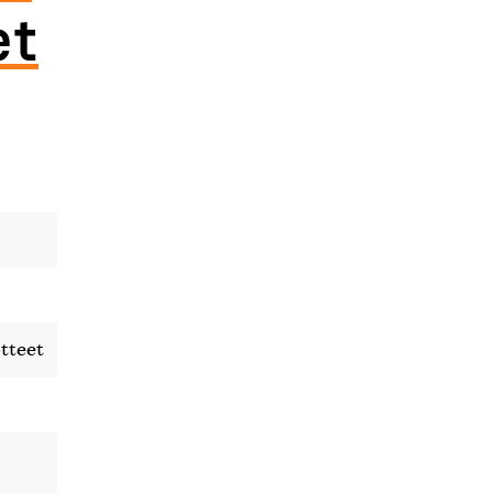
et
tteet