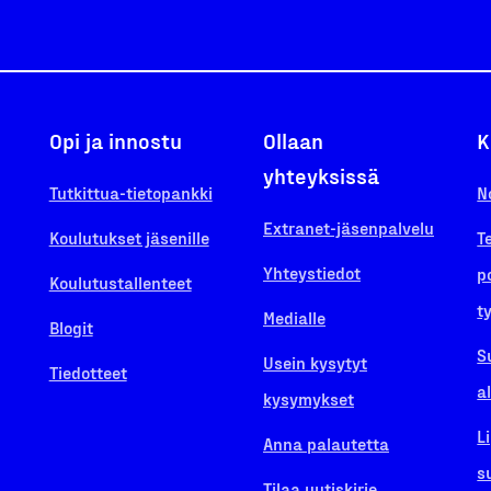
Opi ja innostu
Ollaan
K
yhteyksissä
Tutkittua-tietopankki
N
Extranet-jäsenpalvelu
Koulutukset jäsenille
T
Yhteystiedot
p
Koulutustallenteet
t
Medialle
Blogit
S
Usein kysytyt
Tiedotteet
a
kysymykset
L
Anna palautetta
s
Tilaa uutiskirje