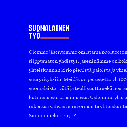
Olemme jäsentemme omistama puolueeton, 
riippumaton yhdistys. Jäseninämme on ko
yhteiskunnan kirjo pienistä pajoista ja yhte
suuryrityksiin. Meidät on perustettu yli 10
suomalaista työtä ja teollisuutta sekä nost
kotimaisesta osaamisesta. Uskomme yhä, ett
rakentaa vahvaa, elinvoimaista yhteiskunt
Sanoimmeko sen jo?