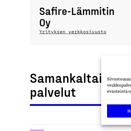
Safire-Lämmitin
Oy
Yrityksen verkkosivusto
Samankaltaiset t
Sivustomme 
verkkopalve
palvelut
evästeistä o
H