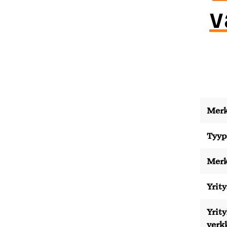
v
Merk
Tyyp
Merk
Yrity
Yrit
verk