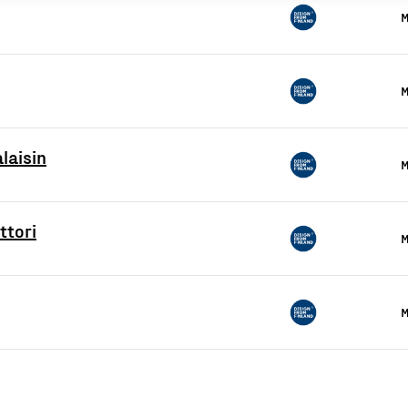
M
M
laisin
M
tori
M
M