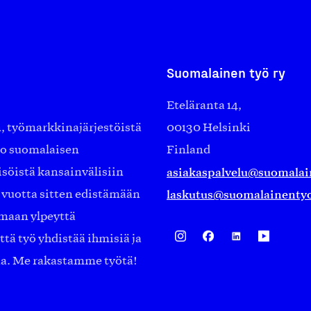
Suomalainen työ ry
Eteläranta 14,
työmarkkinajärjestöistä
00130 Helsinki
ko suomalaisen
Finland
asiakaspalvelu@suomalai
isöistä kansainvälisiin
laskutus@suomalainentyo
0 vuotta sitten edistämään
amaan ylpeyttä
ä työ yhdistää ihmisiä ja
aa. Me rakastamme työtä!