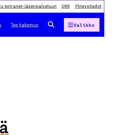
du extranet-jäsenpalveluun
UKK
Yhteystiedot
u
Tee hakemus
Valikko
lä