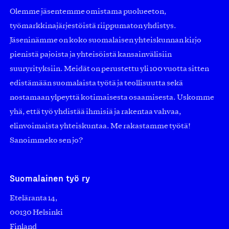
Olemme jäsentemme omistama puolueeton,
työmarkkinajärjestöistä riippumaton yhdistys.
Jäseninämme on koko suomalaisen yhteiskunnan kirjo
pienistä pajoista ja yhteisöistä kansainvälisiin
suuryrityksiin. Meidät on perustettu yli 100 vuotta sitten
edistämään suomalaista työtä ja teollisuutta sekä
nostamaan ylpeyttä kotimaisesta osaamisesta. Uskomme
yhä, että työ yhdistää ihmisiä ja rakentaa vahvaa,
elinvoimaista yhteiskuntaa. Me rakastamme työtä!
Sanoimmeko sen jo?
Suomalainen työ ry
Eteläranta 14,
00130 Helsinki
Finland