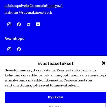
asiakaspalvelu@suomalainentyo.fi
laskutus@suomalainentyo.fi
Avainlippu
Evästeasetukset
Design From Finland
Sivustomme käyttää evästeitä. Evästeet auttavat meitä
kehittämään verkkopalveluamme, optimoimaan sen sisältöjä
ja analysoimaan verkkoliikennettä. Osa evästeistä on
välttämättömiä, jotta sivut toimisivat oikein.
Yhteiskunnallinen Yritys -merkki
Hyväksy