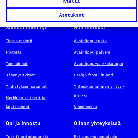
Kiellä
Asetukset
Suomalainen työ
Hae merkkiä
Tietoa meistä
Avainlippu-tuote
Historia
Avainlippu-palvelu
Toimielimet
Avainlippu-verkkokauppa
Jäsenyritykset
Design from Finland
Yhdistyksen säännöt
Yhteiskunnallinen yritys -
merkki
Merkkien kriteerit ja
käyttöehdot
Vuosimaksu
Opi ja innostu
Ollaan yhteyksissä
Tutkittua-tietopankki
Extranet-jäsenpalvelu