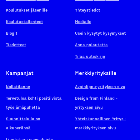
Koulutukset jäsenille
Yhteystiedot
Koulutustallenteet
Medialle
Blogit
Usein kysytyt kysymykset
Tiedotteet
Anna palautetta
Tilaa uutiskirje
Kampanjat
Merkkiyrityksille
Nollatilanne
Avainlippu-yrityksen sivu
Tervetuloa kohti positiivista
Design from Finland -
työelämäpuhetta
yrityksen sivu
Suunnittelulla on
Yhteiskunnallinen Yritys -
alkuperänsä
merkkiyrityksen sivu
Liputetaan suomalaista