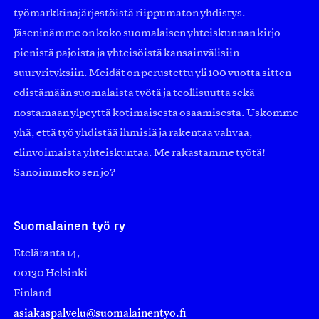
työmarkkinajärjestöistä riippumaton yhdistys.
Jäseninämme on koko suomalaisen yhteiskunnan kirjo
pienistä pajoista ja yhteisöistä kansainvälisiin
suuryrityksiin. Meidät on perustettu yli 100 vuotta sitten
edistämään suomalaista työtä ja teollisuutta sekä
nostamaan ylpeyttä kotimaisesta osaamisesta. Uskomme
yhä, että työ yhdistää ihmisiä ja rakentaa vahvaa,
elinvoimaista yhteiskuntaa. Me rakastamme työtä!
Sanoimmeko sen jo?
Suomalainen työ ry
Eteläranta 14,
00130 Helsinki
Finland
asiakaspalvelu@suomalainentyo.fi