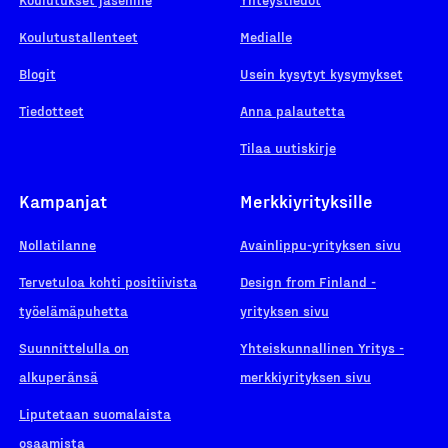
Koulutustallenteet
Medialle
Blogit
Usein kysytyt kysymykset
Tiedotteet
Anna palautetta
Tilaa uutiskirje
Kampanjat
Merkkiyrityksille
Nollatilanne
Avainlippu-yrityksen sivu
Tervetuloa kohti positiivista
Design from Finland -
työelämäpuhetta
yrityksen sivu
Suunnittelulla on
Yhteiskunnallinen Yritys -
alkuperänsä
merkkiyrityksen sivu
Liputetaan suomalaista
osaamista