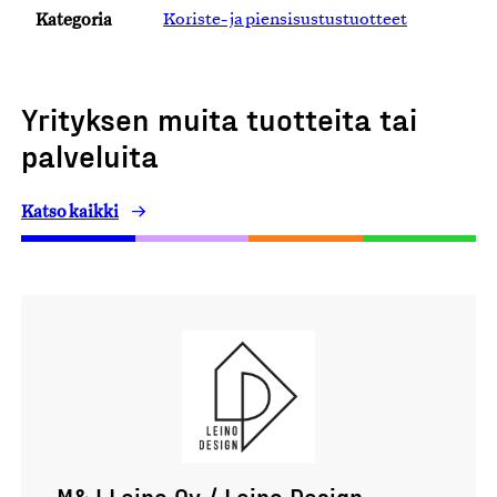
Kategoria
Koriste- ja piensisustustuotteet
Yrityksen muita tuotteita tai
palveluita
Katso kaikki
M&J Leino Oy / Leino Design