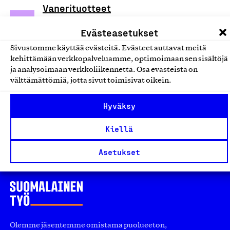
Vanerituotteet
Datanorppa Oy, Tuote
Evästeasetukset
Koriste- ja piensisustustuotteet
Sivustomme käyttää evästeitä. Evästeet auttavat meitä
kehittämään verkkopalveluamme, optimoimaan sen sisältöjä
Suomalaiset Kovamies Design
ja analysoimaan verkkoliikennettä. Osa evästeistä on
sisustustuotteet
välttämättömiä, jotta sivut toimisivat oikein.
Ris-Pert Oy, Tuote
Hyväksy
Koriste- ja piensisustustuotteet
Kiellä
Asetukset
Olemme jäsentemme omistama puolueeton,