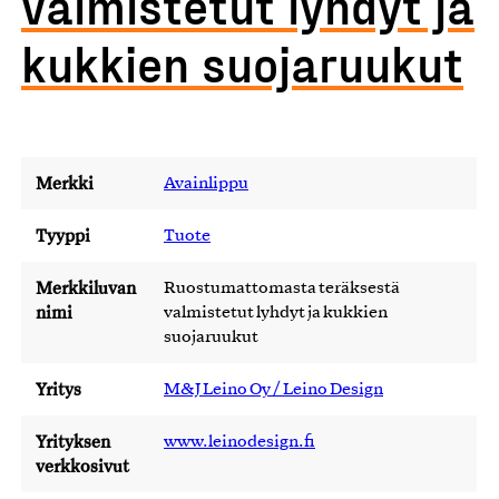
valmistetut lyhdyt ja
kukkien suojaruukut
Merkki
Avainlippu
Tyyppi
Tuote
Merkkiluvan
Ruostumattomasta teräksestä
nimi
valmistetut lyhdyt ja kukkien
suojaruukut
Yritys
M&J Leino Oy / Leino Design
Yrityksen
www.leinodesign.fi
verkkosivut