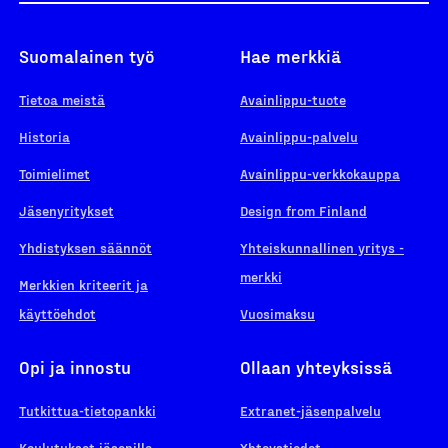
Suomalainen työ
Hae merkkiä
Tietoa meistä
Avainlippu-tuote
Historia
Avainlippu-palvelu
Toimielimet
Avainlippu-verkkokauppa
Jäsenyritykset
Design from Finland
Yhdistyksen säännöt
Yhteiskunnallinen yritys -
merkki
Merkkien kriteerit ja
käyttöehdot
Vuosimaksu
Opi ja innostu
Ollaan yhteyksissä
Tutkittua-tietopankki
Extranet-jäsenpalvelu
Koulutukset jäsenille
Yhteystiedot