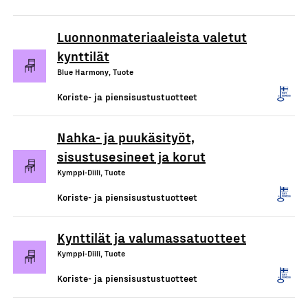
Luonnonmateriaaleista valetut
kynttilät
Blue Harmony, Tuote
Koriste- ja piensisustustuotteet
Nahka- ja puukäsityöt,
sisustusesineet ja korut
Kymppi-Diili, Tuote
Koriste- ja piensisustustuotteet
Kynttilät ja valumassatuotteet
Kymppi-Diili, Tuote
Koriste- ja piensisustustuotteet