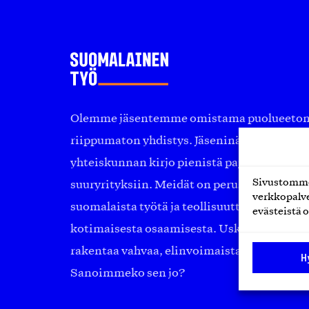
Olemme jäsentemme omistama puolueeton, 
riippumaton yhdistys. Jäseninämme on ko
yhteiskunnan kirjo pienistä pajoista ja yhte
Sivustomme 
suuryrityksiin. Meidät on perustettu yli 10
verkkopalve
suomalaista työtä ja teollisuutta sekä nost
evästeistä o
kotimaisesta osaamisesta. Uskomme yhä, ett
rakentaa vahvaa, elinvoimaista yhteiskunt
H
Sanoimmeko sen jo?