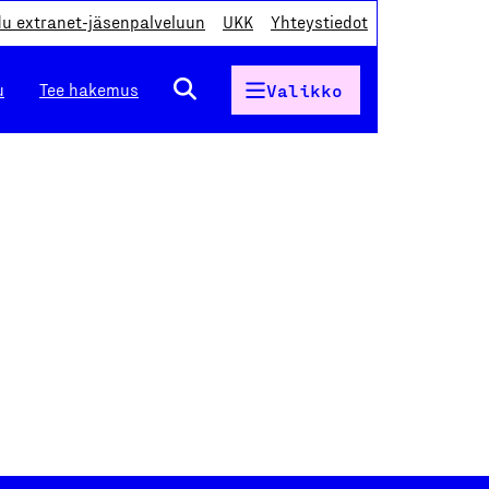
du extranet-jäsenpalveluun
UKK
Yhteystiedot
u
Tee hakemus
Valikko