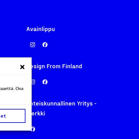
Avainlippu
Design From Finland
nentyo.fi
.fi
nnettä. Osa
Yhteiskunnallinen Yritys -
merkki
set