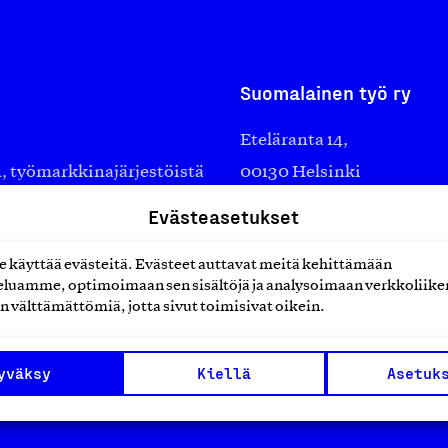
Suomalainen työ ry
Eteläranta 14,
työmarkkinajärjestöistä
00130 Helsinki
ko suomalaisen
Finland
Evästeasetukset
asiakaspalvelu@suomalai
isöistä kansainvälisiin
laskutus@suomalainentyo
käyttää evästeitä. Evästeet auttavat meitä kehittämään
0 vuotta sitten edistämään
luamme, optimoimaan sen sisältöjä ja analysoimaan verkkoliike
amaan ylpeyttä
n välttämättömiä, jotta sivut toimisivat oikein.
ä työ yhdistää ihmisiä ja
aa. Me rakastamme työtä!
yväksy
Kiellä
Asetuk