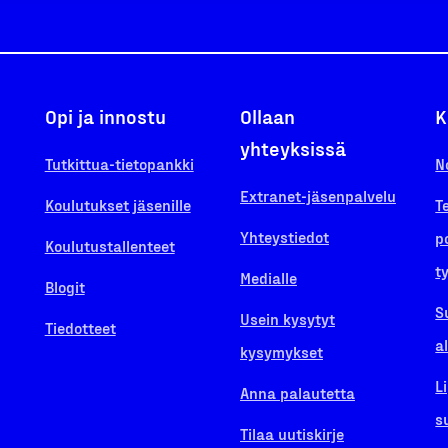
Opi ja innostu
Ollaan
K
yhteyksissä
Tutkittua-tietopankki
N
Extranet-jäsenpalvelu
Koulutukset jäsenille
T
Yhteystiedot
p
Koulutustallenteet
t
Medialle
Blogit
S
Usein kysytyt
Tiedotteet
a
kysymykset
L
Anna palautetta
s
Tilaa uutiskirje