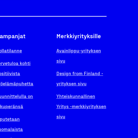
ampanjat
Merkkiyrityksille
ollatilanne
Avainlippu-yrityksen
sivu
ervetuloa kohti
ositiivista
Design from Finland -
yöelämäpuhetta
yrityksen sivu
uunnittelulla on
Yhteiskunnallinen
lkuperänsä
Yritys -merkkiyrityksen
sivu
iputetaan
uomalaista