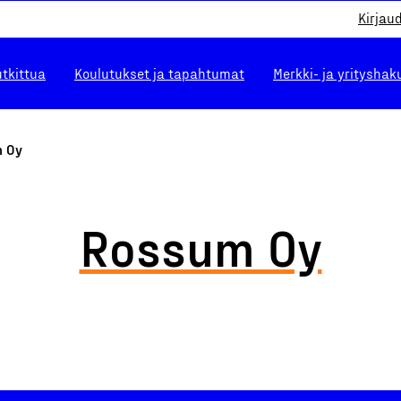
Kirjau
utkittua
Koulutukset ja tapahtumat
Merkki- ja yrityshak
 Oy
Rossum Oy