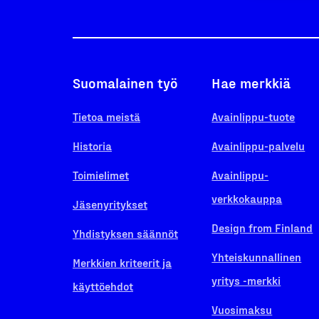
Suomalainen työ
Hae merkkiä
Tietoa meistä
Avainlippu-tuote
Historia
Avainlippu-palvelu
Toimielimet
Avainlippu-
verkkokauppa
Jäsenyritykset
Design from Finland
Yhdistyksen säännöt
Yhteiskunnallinen
Merkkien kriteerit ja
yritys -merkki
käyttöehdot
Vuosimaksu