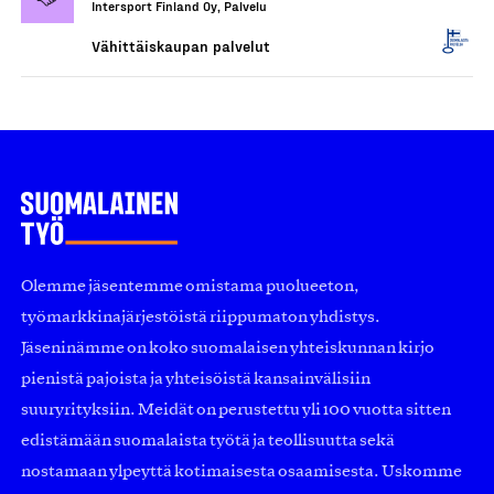
Intersport Finland Oy, Palvelu
Vähittäiskaupan palvelut
Olemme jäsentemme omistama puolueeton,
työmarkkinajärjestöistä riippumaton yhdistys.
Jäseninämme on koko suomalaisen yhteiskunnan kirjo
pienistä pajoista ja yhteisöistä kansainvälisiin
suuryrityksiin. Meidät on perustettu yli 100 vuotta sitten
edistämään suomalaista työtä ja teollisuutta sekä
nostamaan ylpeyttä kotimaisesta osaamisesta. Uskomme