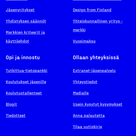
Jäsenyritykset
Design from Finland
Yhdistyksen säännöt
Yhteiskunnallinen yritys -
merkki
Merkkien kriteerit ja
käyttöehdot
Vuosimaksu
Opi ja innostu
Ollaan yhteyksissä
Tutkittua-tietopankki
Extranet-jäsenpalvelu
Koulutukset jäsenille
Yhteystiedot
Koulutustallenteet
Medialle
Blogit
Usein kysytyt kysymykset
Tiedotteet
Anna palautetta
Tilaa uutiskirje