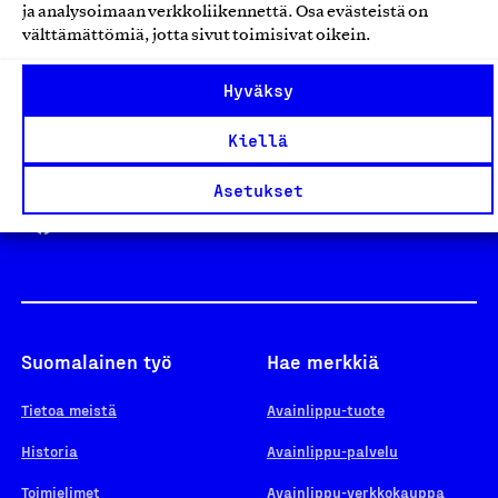
ja analysoimaan verkkoliikennettä. Osa evästeistä on
välttämättömiä, jotta sivut toimisivat oikein.
Design From Finland
Hyväksy
Kiellä
Yhteiskunnallinen Yritys -merkki
Asetukset
Suomalainen työ
Hae merkkiä
Tietoa meistä
Avainlippu-tuote
Historia
Avainlippu-palvelu
Toimielimet
Avainlippu-verkkokauppa