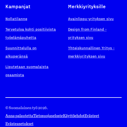
Kampanjat
Merkkiyrityksille
Nollatilanne
Avainlippu-yrityksen sivu
Tervetuloa kohti positiivista
Design from Finland -
työelämäpuhetta
yrityksen sivu
Suunnittelulla on
Yhteiskunnallinen Yritys -
alkuperänsä
merkkiyrityksen sivu
Liputetaan suomalaista
osaamista
© Suomalainen työ 2026.
Anna palautetta
Tietosuojaseloste
Käyttöehdot
Evästeet
Evästeasetukset