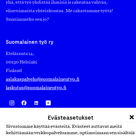
yhä, että työ yhdistää ihmisiä ja rakentaa vahvaa,
elinvoimaista yhteiskuntaa. Me rakastamme työtä!
Sanoimmeko sen jo?
Suomalainen työ ry
Eteläranta 14,
00130 Helsinki
Finland
asiakaspalvelu@suomalainentyo.fi
laskutus@suomalainentyo.fi
Evästeasetukset
Avainlippu
Sivustomme käyttää evästeitä. Evästeet auttavat meitä
kehittämään verkkopalveluamme, optimoimaan sen sisältöjä