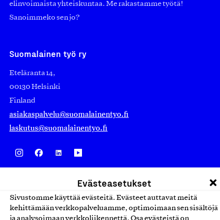
elinvoimaista yhteiskuntaa. Me rakastamme työtä!
Sanoimmeko sen jo?
Suomalainen työ ry
Eteläranta 14,
00130 Helsinki
Finland
asiakaspalvelu@suomalainentyo.fi
laskutus@suomalainentyo.fi
Avainlippu
Evästeasetukset
Sivustomme käyttää evästeitä. Evästeet auttavat meitä
kehittämään verkkopalveluamme, optimoimaan sen sisältöjä
ja analysoimaan verkkoliikennettä. Osa evästeistä on