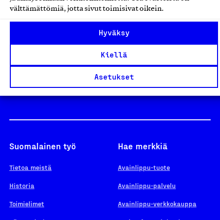
välttämättömiä, jotta sivut toimisivat oikein.
Design From Finland
Hyväksy
Kiellä
Yhteiskunnallinen Yritys -merkki
Asetukset
Suomalainen työ
Hae merkkiä
Tietoa meistä
Avainlippu-tuote
Historia
Avainlippu-palvelu
Toimielimet
Avainlippu-verkkokauppa