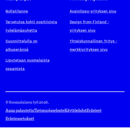
Nollatilanne
Avainlippu-yrityksen sivu
Tervetuloa kohti positiivista
Design from Finland -
työelämäpuhetta
yrityksen sivu
Suunnittelulla on
Yhteiskunnallinen Yritys -
alkuperänsä
merkkiyrityksen sivu
Liputetaan suomalaista
osaamista
© Suomalainen työ 2026.
Anna palautetta
Tietosuojaseloste
Käyttöehdot
Evästeet
Evästeasetukset