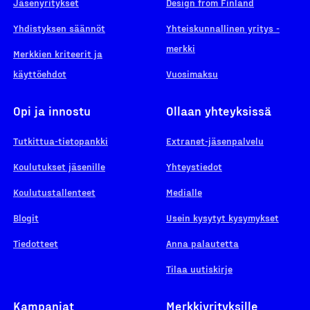
Jäsenyritykset
Design from Finland
Yhdistyksen säännöt
Yhteiskunnallinen yritys -
merkki
Merkkien kriteerit ja
käyttöehdot
Vuosimaksu
Opi ja innostu
Ollaan yhteyksissä
Tutkittua-tietopankki
Extranet-jäsenpalvelu
Koulutukset jäsenille
Yhteystiedot
Koulutustallenteet
Medialle
Blogit
Usein kysytyt kysymykset
Tiedotteet
Anna palautetta
Tilaa uutiskirje
Kampanjat
Merkkiyrityksille