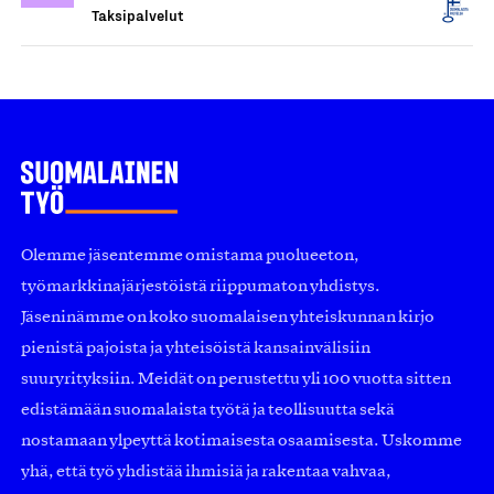
Taksipalvelut
Olemme jäsentemme omistama puolueeton,
työmarkkinajärjestöistä riippumaton yhdistys.
Jäseninämme on koko suomalaisen yhteiskunnan kirjo
pienistä pajoista ja yhteisöistä kansainvälisiin
suuryrityksiin. Meidät on perustettu yli 100 vuotta sitten
edistämään suomalaista työtä ja teollisuutta sekä
nostamaan ylpeyttä kotimaisesta osaamisesta. Uskomme
yhä, että työ yhdistää ihmisiä ja rakentaa vahvaa,