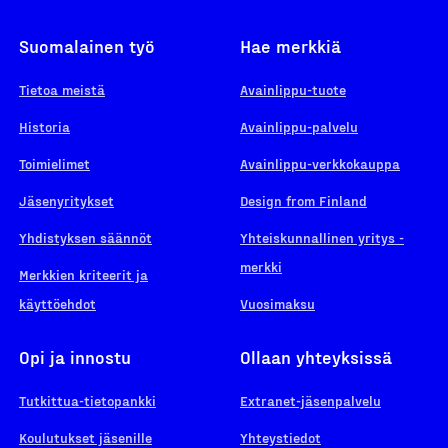
Suomalainen työ
Hae merkkiä
Tietoa meistä
Avainlippu-tuote
Historia
Avainlippu-palvelu
Toimielimet
Avainlippu-verkkokauppa
Jäsenyritykset
Design from Finland
Yhdistyksen säännöt
Yhteiskunnallinen yritys -
merkki
Merkkien kriteerit ja
käyttöehdot
Vuosimaksu
Opi ja innostu
Ollaan yhteyksissä
Tutkittua-tietopankki
Extranet-jäsenpalvelu
Koulutukset jäsenille
Yhteystiedot