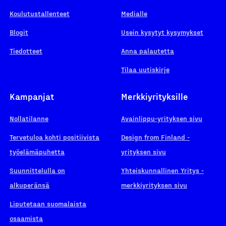
Koulutustallenteet
Medialle
Blogit
Usein kysytyt kysymykset
Tiedotteet
Anna palautetta
Tilaa uutiskirje
Kampanjat
Merkkiyrityksille
Nollatilanne
Avainlippu-yrityksen sivu
Tervetuloa kohti positiivista
Design from Finland -
työelämäpuhetta
yrityksen sivu
Suunnittelulla on
Yhteiskunnallinen Yritys -
alkuperänsä
merkkiyrityksen sivu
Liputetaan suomalaista
osaamista