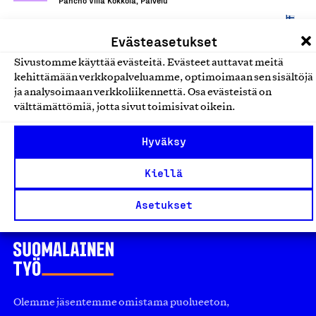
Pancho Villa Kokkola, Palvelu
Ravintolapalvelut
Evästeasetukset
Sivustomme käyttää evästeitä. Evästeet auttavat meitä
Pancho Villa -ketjun
kehittämään verkkopalveluamme, optimoimaan sen sisältöjä
ruokaravintolapalvelut -
ja analysoimaan verkkoliikennettä. Osa evästeistä on
Pancho Villa Rauma
välttämättömiä, jotta sivut toimisivat oikein.
Pancho Villa Rauma, Palvelu
Hyväksy
Ravintolapalvelut
Kiellä
Asetukset
Olemme jäsentemme omistama puolueeton,