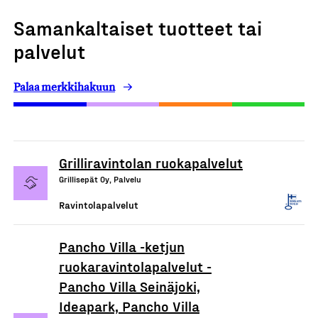
Samankaltaiset tuotteet tai
palvelut
Palaa merkkihakuun
Grilliravintolan ruokapalvelut
Grillisepät Oy, Palvelu
Ravintolapalvelut
Pancho Villa -ketjun
ruokaravintolapalvelut -
Pancho Villa Seinäjoki,
Ideapark, Pancho Villa