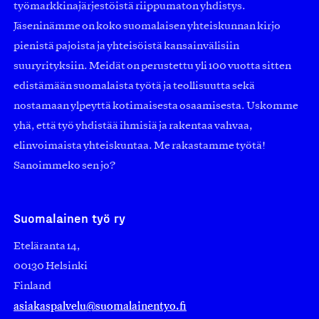
työmarkkinajärjestöistä riippumaton yhdistys.
Jäseninämme on koko suomalaisen yhteiskunnan kirjo
pienistä pajoista ja yhteisöistä kansainvälisiin
suuryrityksiin. Meidät on perustettu yli 100 vuotta sitten
edistämään suomalaista työtä ja teollisuutta sekä
nostamaan ylpeyttä kotimaisesta osaamisesta. Uskomme
yhä, että työ yhdistää ihmisiä ja rakentaa vahvaa,
elinvoimaista yhteiskuntaa. Me rakastamme työtä!
Sanoimmeko sen jo?
Suomalainen työ ry
Eteläranta 14,
00130 Helsinki
Finland
asiakaspalvelu@suomalainentyo.fi