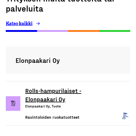
palveluita
Katso kaikki
Elonpaakari Oy
Rolls-hampurilaiset -
Elonpaakari Oy
Elonpaakari Oy, Tuote
Ravintoloiden ruokatuotteet