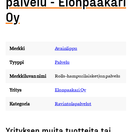
palvelu - Elonpaakari
Oy
Merkki
Avainlippu
Tyyppi
Palvelu
Merkkiluvan nimi
Rolls-hampurilaisketjun palvelu
Yritys
Elonpaakari Oy
Kategoria
Ravintolapalvelut
Yrityksen muita tuotteita tai