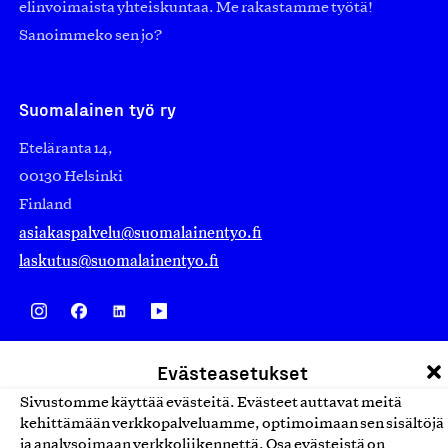
elinvoimaista yhteiskuntaa. Me rakastamme työtä!
Sanoimmeko sen jo?
Suomalainen työ ry
Eteläranta 14,
00130 Helsinki
Finland
asiakaspalvelu@suomalainentyo.fi
laskutus@suomalainentyo.fi
Avainlippu
Evästeasetukset
Sivustomme käyttää evästeitä. Evästeet auttavat meitä
kehittämään verkkopalveluamme, optimoimaan sen sisältöjä
ja analysoimaan verkkoliikennettä. Osa evästeistä on