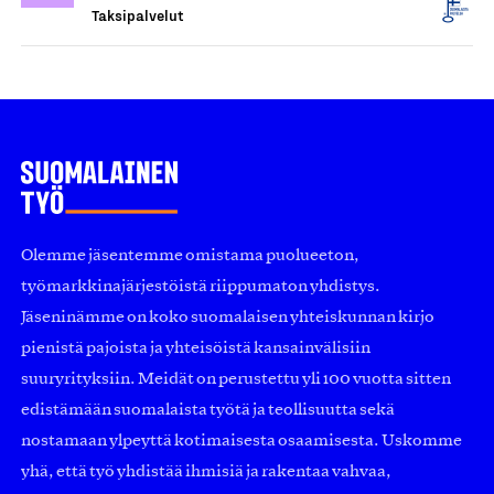
Taksipalvelut
Olemme jäsentemme omistama puolueeton,
työmarkkinajärjestöistä riippumaton yhdistys.
Jäseninämme on koko suomalaisen yhteiskunnan kirjo
pienistä pajoista ja yhteisöistä kansainvälisiin
suuryrityksiin. Meidät on perustettu yli 100 vuotta sitten
edistämään suomalaista työtä ja teollisuutta sekä
nostamaan ylpeyttä kotimaisesta osaamisesta. Uskomme
yhä, että työ yhdistää ihmisiä ja rakentaa vahvaa,