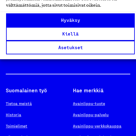
välttämättömiä, jotta sivut toimisivat oikein.
Design From Finland
Hyväksy
Kiellä
Yhteiskunnallinen Yritys -merkki
Asetukset
Suomalainen työ
Hae merkkiä
Tietoa meistä
Avainlippu-tuote
Historia
Avainlippu-palvelu
Toimielimet
Avainlippu-verkkokauppa