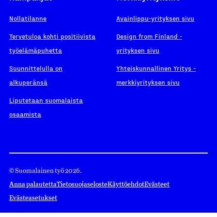
Nollatilanne
Avainlippu-yrityksen sivu
Tervetuloa kohti positiivista
Design from Finland -
työelämäpuhetta
yrityksen sivu
Suunnittelulla on
Yhteiskunnallinen Yritys -
alkuperänsä
merkkiyrityksen sivu
Liputetaan suomalaista
osaamista
© Suomalainen työ 2026.
Anna palautetta
Tietosuojaseloste
Käyttöehdot
Evästeet
Evästeasetukset