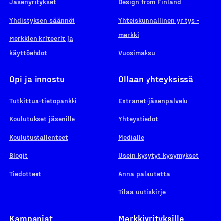
Jäsenyritykset
Design from Finland
Yhdistyksen säännöt
Yhteiskunnallinen yritys -
merkki
Merkkien kriteerit ja
käyttöehdot
Vuosimaksu
Opi ja innostu
Ollaan yhteyksissä
Tutkittua-tietopankki
Extranet-jäsenpalvelu
Koulutukset jäsenille
Yhteystiedot
Koulutustallenteet
Medialle
Blogit
Usein kysytyt kysymykset
Tiedotteet
Anna palautetta
Tilaa uutiskirje
Kampanjat
Merkkiyrityksille