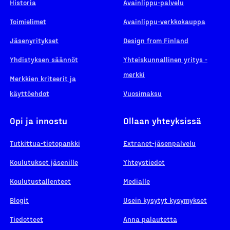
Historia
Avainlippu-palvelu
Toimielimet
Avainlippu-verkkokauppa
Jäsenyritykset
Design from Finland
Yhdistyksen säännöt
Yhteiskunnallinen yritys -
merkki
Merkkien kriteerit ja
käyttöehdot
Vuosimaksu
Opi ja innostu
Ollaan yhteyksissä
Tutkittua-tietopankki
Extranet-jäsenpalvelu
Koulutukset jäsenille
Yhteystiedot
Koulutustallenteet
Medialle
Blogit
Usein kysytyt kysymykset
Tiedotteet
Anna palautetta