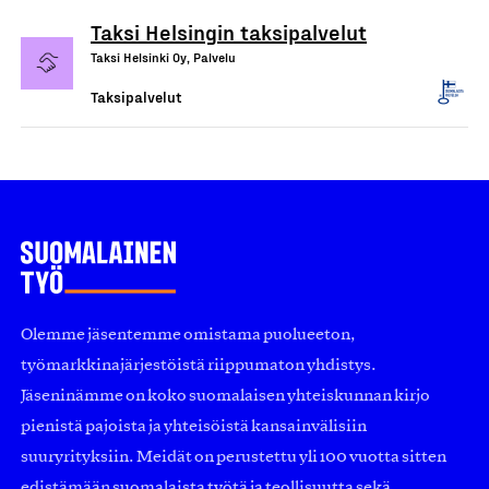
Taksi Helsingin taksipalvelut
Taksi Helsinki Oy, Palvelu
Taksipalvelut
Olemme jäsentemme omistama puolueeton,
työmarkkinajärjestöistä riippumaton yhdistys.
Jäseninämme on koko suomalaisen yhteiskunnan kirjo
pienistä pajoista ja yhteisöistä kansainvälisiin
suuryrityksiin. Meidät on perustettu yli 100 vuotta sitten
edistämään suomalaista työtä ja teollisuutta sekä