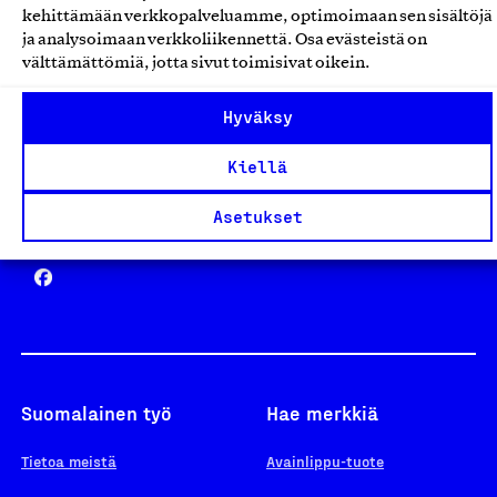
kehittämään verkkopalveluamme, optimoimaan sen sisältöjä
ja analysoimaan verkkoliikennettä. Osa evästeistä on
välttämättömiä, jotta sivut toimisivat oikein.
Design From Finland
Hyväksy
Kiellä
Asetukset
Yhteiskunnallinen Yritys -merkki
Suomalainen työ
Hae merkkiä
Tietoa meistä
Avainlippu-tuote