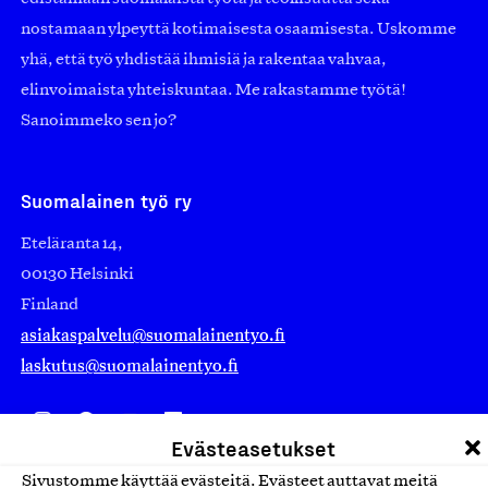
nostamaan ylpeyttä kotimaisesta osaamisesta. Uskomme
yhä, että työ yhdistää ihmisiä ja rakentaa vahvaa,
elinvoimaista yhteiskuntaa. Me rakastamme työtä!
Sanoimmeko sen jo?
Suomalainen työ ry
Eteläranta 14,
00130 Helsinki
Finland
asiakaspalvelu@suomalainentyo.fi
laskutus@suomalainentyo.fi
Evästeasetukset
Avainlippu
Sivustomme käyttää evästeitä. Evästeet auttavat meitä