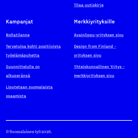
Tilaa uutiskirje
Kampanjat
Merkkiyrityksille
Nollatilanne
Avainlippu-yrityksen sivu
Tervetuloa kohti positiivista
Design from Finland -
työelämäpuhetta
yrityksen sivu
Suunnittelulla on
Yhteiskunnallinen Yritys -
alkuperänsä
merkkiyrityksen sivu
Liputetaan suomalaista
osaamista
© Suomalainen työ 2026.