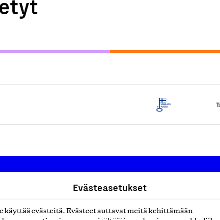
etyt
T
Evästeasetukset
Suomalainen työ ry
käyttää evästeitä. Evästeet auttavat meitä kehittämään