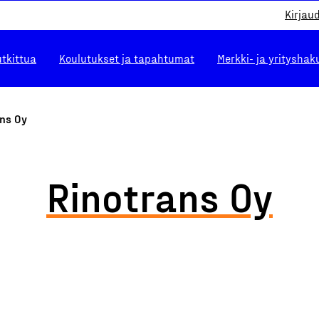
Kirjau
utkittua
Koulutukset ja tapahtumat
Merkki- ja yrityshak
ans Oy
Rinotrans Oy