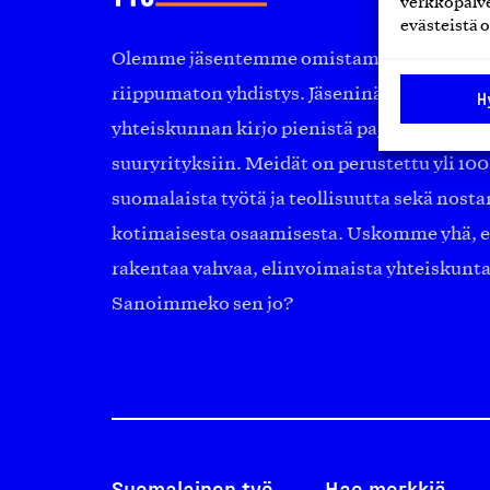
verkkopalve
evästeistä o
Olemme jäsentemme omistama puolueeton, 
riippumaton yhdistys. Jäseninämme on ko
H
yhteiskunnan kirjo pienistä pajoista ja yhte
suuryrityksiin. Meidät on perustettu yli 10
suomalaista työtä ja teollisuutta sekä nost
kotimaisesta osaamisesta. Uskomme yhä, ett
rakentaa vahvaa, elinvoimaista yhteiskunt
Sanoimmeko sen jo?
Suomalainen työ
Hae merkkiä