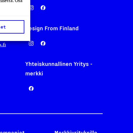
nnettä. Osa
set
Design From Finland
nentyo.fi
.fi
Yhteiskunnallinen Yritys -
merkki
ampanjat
Merkkiyrityksille