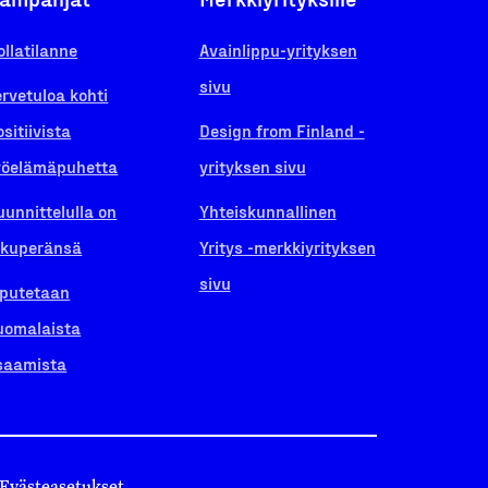
ollatilanne
Avainlippu-yrityksen
sivu
ervetuloa kohti
ositiivista
Design from Finland -
yöelämäpuhetta
yrityksen sivu
uunnittelulla on
Yhteiskunnallinen
lkuperänsä
Yritys -merkkiyrityksen
sivu
iputetaan
uomalaista
saamista
Evästeasetukset