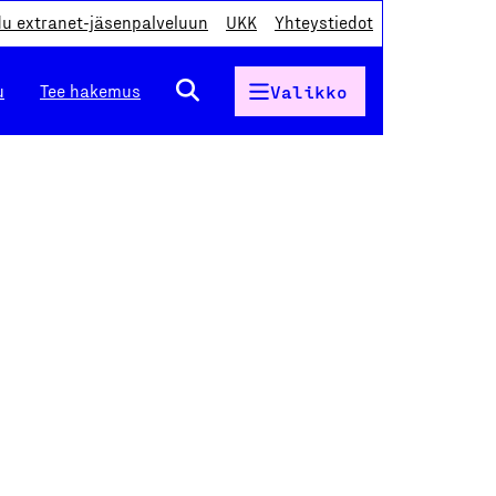
du extranet-jäsenpalveluun
UKK
Yhteystiedot
u
Tee hakemus
Valikko