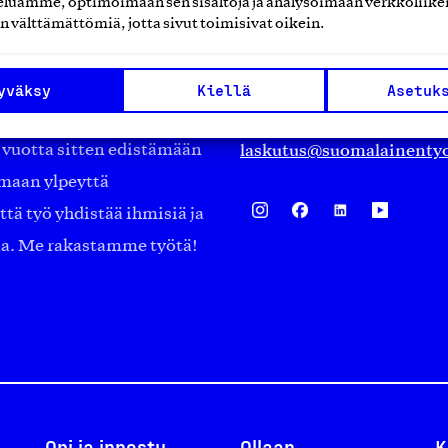
luamme, optimoimaan sen sisältöjä ja analysoimaan verkkoliike
Eteläranta 14,
n välttämättömiä, jotta sivut toimisivat oikein.
työmarkkinajärjestöistä
00130 Helsinki
ko suomalaisen
Finland
yväksy
Kiellä
Asetuk
asiakaspalvelu@suomalai
isöistä kansainvälisiin
laskutus@suomalainentyo
0 vuotta sitten edistämään
amaan ylpeyttä
ä työ yhdistää ihmisiä ja
aa. Me rakastamme työtä!
Opi ja innostu
Ollaan
K