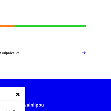
aksipalvelut
Avainlippu