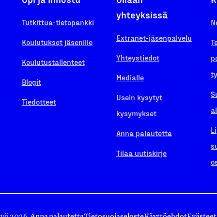
yhteyksissä
Tutkittua-tietopankki
N
Extranet-jäsenpalvelu
Koulutukset jäsenille
T
Yhteystiedot
p
Koulutustallenteet
t
Medialle
Blogit
S
Usein kysytyt
Tiedotteet
a
kysymykset
L
Anna palautetta
s
Tilaa uutiskirje
o
työ 2026.
Anna palautetta
Tietosuojaseloste
Käyttöehdot
Evästeet