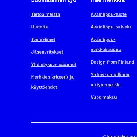
Tietoa meistä
Avainlippu-tuote
Historia
Avainlippu-palvelu
Toimielimet
Avainlippu-
verkkokauppa
Jäsenyritykset
Design from Finland
Yhdistyksen säännöt
Yhteiskunnallinen
Merkkien kriteerit ja
yritys -merkki
käyttöehdot
Vuosimaksu
© Suomalainen 