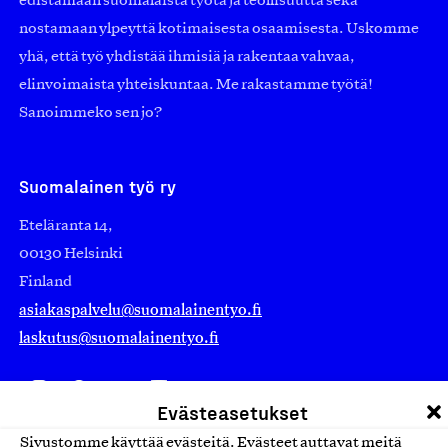
edistämään suomalaista työtä ja teollisuutta sekä
nostamaan ylpeyttä kotimaisesta osaamisesta. Uskomme
yhä, että työ yhdistää ihmisiä ja rakentaa vahvaa,
elinvoimaista yhteiskuntaa. Me rakastamme työtä!
Sanoimmeko sen jo?
Suomalainen työ ry
Eteläranta 14,
00130 Helsinki
Finland
asiakaspalvelu@suomalainentyo.fi
laskutus@suomalainentyo.fi
Evästeasetukset
Avainlippu
Sivustomme käyttää evästeitä. Evästeet auttavat meitä