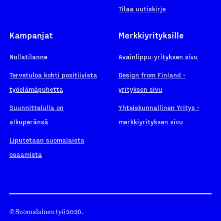
Tilaa uutiskirje
Kampanjat
Merkkiyrityksille
Nollatilanne
Avainlippu-yrityksen sivu
Tervetuloa kohti positiivista
Design from Finland -
työelämäpuhetta
yrityksen sivu
Suunnittelulla on
Yhteiskunnallinen Yritys -
alkuperänsä
merkkiyrityksen sivu
Liputetaan suomalaista
osaamista
© Suomalainen työ 2026.