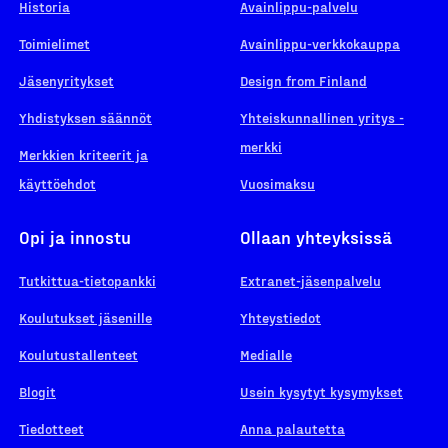
Historia
Avainlippu-palvelu
Toimielimet
Avainlippu-verkkokauppa
Jäsenyritykset
Design from Finland
Yhdistyksen säännöt
Yhteiskunnallinen yritys -
merkki
Merkkien kriteerit ja
käyttöehdot
Vuosimaksu
Opi ja innostu
Ollaan yhteyksissä
Tutkittua-tietopankki
Extranet-jäsenpalvelu
Koulutukset jäsenille
Yhteystiedot
Koulutustallenteet
Medialle
Blogit
Usein kysytyt kysymykset
Tiedotteet
Anna palautetta