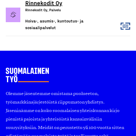
Rinnekodit Oy
Rinnekodit Oy, Palvelu
Hoiva-, asumis-, kuntoutus- ja
sosiaalipalvelut
Olemme jäsentemme omistama puolueeton,
työmarkkinajärjestöistä riippumaton yhdistys.
Jäseninämme on koko suomalaisen yhteiskunnan kirjo
pienistä pajoista ja yhteisöistä kansainvälisiin
suuryrityksiin. Meidät on perustettu yli 100 vuotta sitten