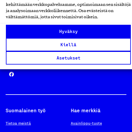
kehittämään verkkopalveluamme, optimoimaan sen sisältöjä
ja analysoimaan verkkoliikennettä. Osa evästeistä on
välttämättömiä, jotta sivut toimisivat oikein.
Design From Finland
Hyväksy
Kiellä
Asetukset
Yhteiskunnallinen Yritys -merkki
Suomalainen työ
Hae merkkiä
Tietoa meistä
Avainlippu-tuote