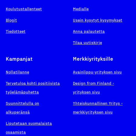
Koulutustallenteet
Medialle
Blogit
Usein kysytyt kysymykset
Tiedotteet
Anna palautetta
Tilaa uutiskirje
Kampanjat
Merkkiyrityksille
Nollatilanne
Avainlippu-yrityksen sivu
Tervetuloa kohti positiivista
Design from Finland -
työelämäpuhetta
yrityksen sivu
Suunnittelulla on
Yhteiskunnallinen Yritys -
alkuperänsä
merkkiyrityksen sivu
Liputetaan suomalaista
osaamista