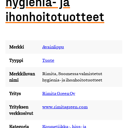
hygienia- ja
ihonhoitotuotteet
Merkki
Avainlippu
Tyyppi
Tuote
Merkkiluvan
Rimita, Suomessa valmistetut
nimi
hygienia- ja ihonhoitotuotteet
Yritys
Rimita Green Oy
Yrityksen
www.rimitagreen.com
verkkosivut
Kategoria
Kosmetiikka-, hius- ja