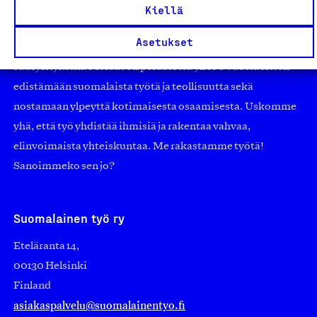
työmarkkinajärjestöistä riippumaton yhdistys.
Kiellä
Jäseninämme on koko suomalaisen yhteiskunnan kirjo
Asetukset
pienistä pajoista ja yhteisöistä kansainvälisiin
suuryrityksiin. Meidät on perustettu yli 100 vuotta sitten
edistämään suomalaista työtä ja teollisuutta sekä
nostamaan ylpeyttä kotimaisesta osaamisesta. Uskomme
yhä, että työ yhdistää ihmisiä ja rakentaa vahvaa,
elinvoimaista yhteiskuntaa. Me rakastamme työtä!
Sanoimmeko sen jo?
Suomalainen työ ry
Eteläranta 14,
00130 Helsinki
Finland
asiakaspalvelu@suomalainentyo.fi