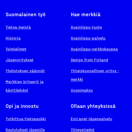
Suomalainen työ
Hae merkkiä
Tietoa meistä
Avainlippu-tuote
Historia
Avainlippu-palvelu
Toimielimet
Avainlippu-verkkokauppa
Jäsenyritykset
Design from Finland
Yhdistyksen säännöt
Yhteiskunnallinen yritys -
merkki
Merkkien kriteerit ja
käyttöehdot
Vuosimaksu
Opi ja innostu
Ollaan yhteyksissä
Tutkittua-tietopankki
Extranet-jäsenpalvelu
Koulutukset jäsenille
Yhteystiedot