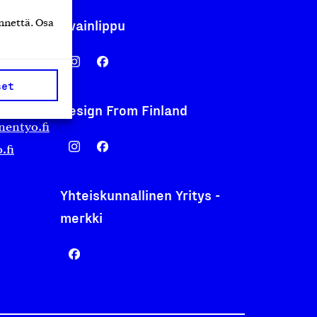
Avainlippu
nnettä. Osa
set
Design From Finland
nentyo.fi
.fi
Yhteiskunnallinen Yritys -
merkki