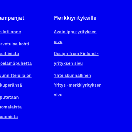
ampanjat
Merkkiyrityksille
ollatilanne
Avainlippu-yrityksen
sivu
ervetuloa kohti
ositiivista
Design from Finland -
yöelämäpuhetta
yrityksen sivu
uunnittelulla on
Yhteiskunnallinen
lkuperänsä
Yritys -merkkiyrityksen
sivu
iputetaan
uomalaista
saamista