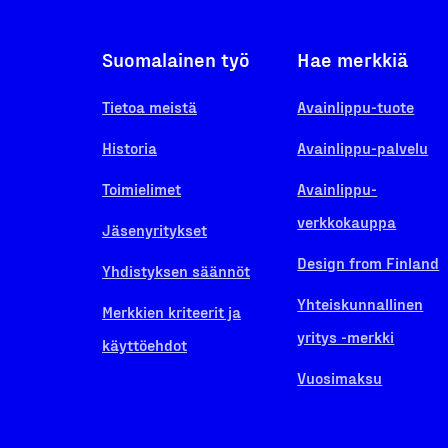
Suomalainen työ
Hae merkkiä
Tietoa meistä
Avainlippu-tuote
Historia
Avainlippu-palvelu
Toimielimet
Avainlippu-
verkkokauppa
Jäsenyritykset
Design from Finland
Yhdistyksen säännöt
Yhteiskunnallinen
Merkkien kriteerit ja
yritys -merkki
käyttöehdot
Vuosimaksu