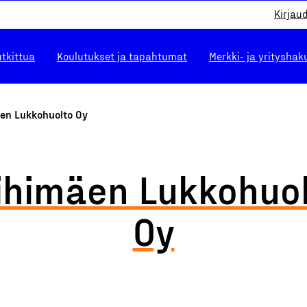
Kirjau
utkittua
Koulutukset ja tapahtumat
Merkki- ja yrityshak
äen Lukkohuolto Oy
ihimäen Lukkohuo
Oy