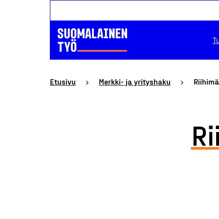
T
Etusivu
Merkki- ja yrityshaku
Riihim
Ri