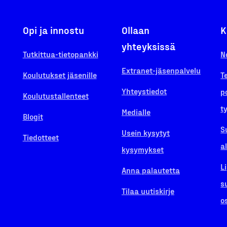
Opi ja innostu
Ollaan
K
yhteyksissä
Tutkittua-tietopankki
N
Extranet-jäsenpalvelu
Koulutukset jäsenille
T
Yhteystiedot
p
Koulutustallenteet
t
Medialle
Blogit
S
Usein kysytyt
Tiedotteet
a
kysymykset
L
Anna palautetta
s
Tilaa uutiskirje
o