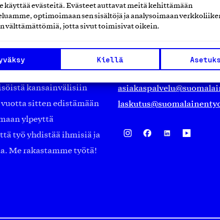
käyttää evästeitä. Evästeet auttavat meitä kehittämään
Suomalainen työ ry
luamme, optimoimaan sen sisältöjä ja analysoimaan verkkoliike
n välttämättömiä, jotta sivut toimisivat oikein.
Eteläranta 14,
työmarkkinajärjestöistä
00130 Helsinki
yväksy
Kiellä
Asetuk
ko suomalaisen
Finland
asiakaspalvelu@suomalai
isöistä kansainvälisiin
laskutus@suomalainentyo
0 vuotta sitten edistämään
amaan ylpeyttä
ä työ yhdistää ihmisiä ja
aa. Me rakastamme työtä!