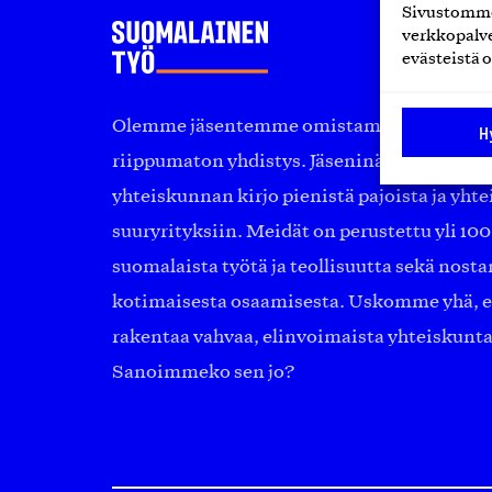
Sivustomme 
verkkopalve
evästeistä o
Olemme jäsentemme omistama puolueeton, 
H
riippumaton yhdistys. Jäseninämme on ko
yhteiskunnan kirjo pienistä pajoista ja yhte
suuryrityksiin. Meidät on perustettu yli 10
suomalaista työtä ja teollisuutta sekä nost
kotimaisesta osaamisesta. Uskomme yhä, ett
rakentaa vahvaa, elinvoimaista yhteiskunt
Sanoimmeko sen jo?