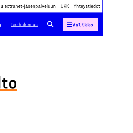
du extranet-jäsenpalveluun
UKK
Yhteystiedot
u
Tee hakemus
Valikko
lto