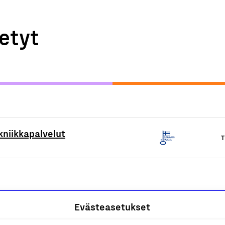
etyt
ekniikkapalvelut
T
Evästeasetukset