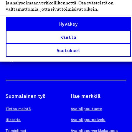
ja analysoimaan verkkoliikennettä. Osa evästeistä on
välttämättömiä, jotta sivut toimisivat oikein.
Design From Finland
Hyväksy
Kiellä
Yhteiskunnallinen Yritys -merkki
Asetukset
Suomalainen työ
Hae merkkiä
Tietoa meistä
Avainlippu-tuote
Historia
Avainlippu-palvelu
Toimielimet
Avainlippu-verkkokauppa