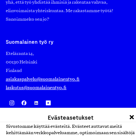
yhä, että työ yhdistää ihmisiä ja rakentaa vahvaa,
elinvoimaista yhteiskuntaa. Me rakastamme työtä!
Sanoimmeko sen jo?
Suomalainen työ ry
Eteläranta 14,
00130 Helsinki
Finland
asiakaspalvelu@suomalainentyo.fi
laskutus@suomalainentyo.fi
Evästeasetukset
Avainlippu
Sivustomme käyttää evästeitä. Evästeet auttavat meitä
kehittämään verkkopalveluamme, optimoimaan sen sisältöjä