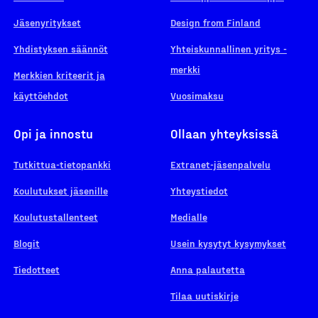
Jäsenyritykset
Design from Finland
Yhdistyksen säännöt
Yhteiskunnallinen yritys -
merkki
Merkkien kriteerit ja
käyttöehdot
Vuosimaksu
Opi ja innostu
Ollaan yhteyksissä
Tutkittua-tietopankki
Extranet-jäsenpalvelu
Koulutukset jäsenille
Yhteystiedot
Koulutustallenteet
Medialle
Blogit
Usein kysytyt kysymykset
Tiedotteet
Anna palautetta
Tilaa uutiskirje