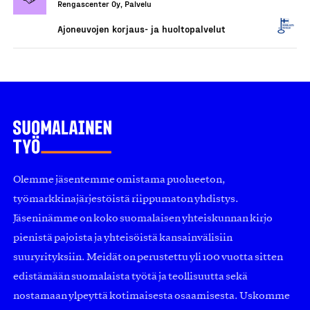
Rengascenter Oy, Palvelu
Ajoneuvojen korjaus- ja huoltopalvelut
Olemme jäsentemme omistama puolueeton,
työmarkkinajärjestöistä riippumaton yhdistys.
Jäseninämme on koko suomalaisen yhteiskunnan kirjo
pienistä pajoista ja yhteisöistä kansainvälisiin
suuryrityksiin. Meidät on perustettu yli 100 vuotta sitten
edistämään suomalaista työtä ja teollisuutta sekä
nostamaan ylpeyttä kotimaisesta osaamisesta. Uskomme