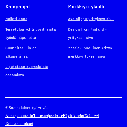
Kampanjat
Merkkiyrityksille
Nollatilanne
Avainlippu-yrityksen sivu
Tervetuloa kohti positiivista
Design from Finland -
työelämäpuhetta
yrityksen sivu
Suunnittelulla on
Yhteiskunnallinen Yritys -
alkuperänsä
merkkiyrityksen sivu
Liputetaan suomalaista
osaamista
© Suomalainen työ 2026.
Anna palautetta
Tietosuojaseloste
Käyttöehdot
Evästeet
Evästeasetukset