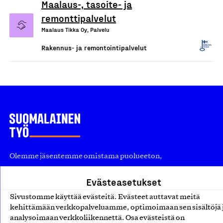
Maalaus-, tasoite- ja
remonttipalvelut
Maalaus Tikka Oy, Palvelu
Rakennus- ja remontointipalvelut
Olemme jäsentemme omistama puolueeton,
työmarkkinajärjestöistä riippumaton yhdistys.
Evästeasetukset
Jäseninämme on koko suomalaisen yhteiskunnan kirjo
Sivustomme käyttää evästeitä. Evästeet auttavat meitä
pienistä pajoista ja yhteisöistä kansainvälisiin
kehittämään verkkopalveluamme, optimoimaan sen sisältöjä 
suuryrityksiin. Meidät on perustettu yli 100 vuotta sitten
analysoimaan verkkoliikennettä. Osa evästeistä on