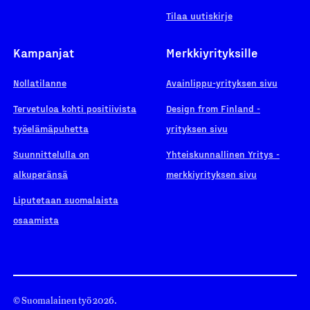
Tilaa uutiskirje
Kampanjat
Merkkiyrityksille
Nollatilanne
Avainlippu-yrityksen sivu
Tervetuloa kohti positiivista
Design from Finland -
työelämäpuhetta
yrityksen sivu
Suunnittelulla on
Yhteiskunnallinen Yritys -
alkuperänsä
merkkiyrityksen sivu
Liputetaan suomalaista
osaamista
© Suomalainen työ 2026.