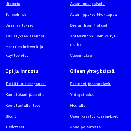
Historia
Avainlippu-palvelu
Toimielimet
Avainlippu-verkkokauppa
Jäsenyritykset
Design from Finland
Yhdistyksen säännöt
Yhteiskunnallinen yritys -
merkki
Merkkien kriteerit ja
käyttöehdot
Vuosimaksu
Opi ja innostu
Ollaan yhteyksissä
Tutkittua-tietopankki
Extranet-jäsenpalvelu
Koulutukset jäsenille
Yhteystiedot
Koulutustallenteet
Medialle
Blogit
Usein kysytyt kysymykset
Tiedotteet
Anna palautetta