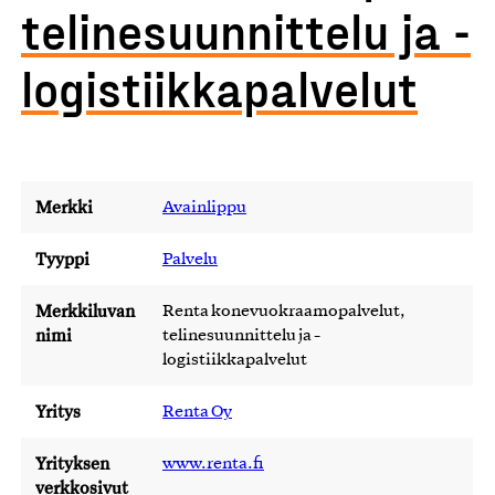
telinesuunnittelu ja -
logistiikkapalvelut
Merkki
Avainlippu
Tyyppi
Palvelu
Merkkiluvan
Renta konevuokraamopalvelut,
nimi
telinesuunnittelu ja -
logistiikkapalvelut
Yritys
Renta Oy
Yrityksen
www.renta.fi
verkkosivut