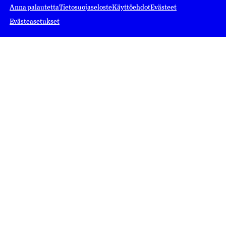
Anna palautetta
Tietosuojaseloste
Käyttöehdot
Evästeet
Evästeasetukset