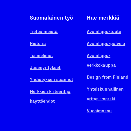
Suomalainen työ
Hae merkkiä
Tietoa meistä
Avainlippu-tuote
Historia
Avainlippu-palvelu
Toimielimet
Avainlippu-
verkkokauppa
Jäsenyritykset
Design from Finland
Yhdistyksen säännöt
Yhteiskunnallinen
Merkkien kriteerit ja
yritys -merkki
käyttöehdot
Vuosimaksu