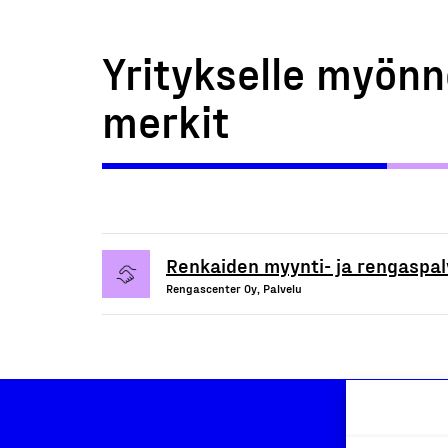
Yritykselle myönn
merkit
Renkaiden myynti- ja rengaspal
Rengascenter Oy, Palvelu