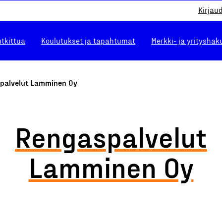
Kirjau
utkittua
Koulutukset ja tapahtumat
Merkki- ja yrityshak
palvelut Lamminen Oy
Rengaspalvelut
Lamminen Oy