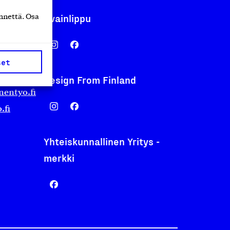
Avainlippu
nnettä. Osa
set
Design From Finland
nentyo.fi
.fi
Yhteiskunnallinen Yritys -
merkki