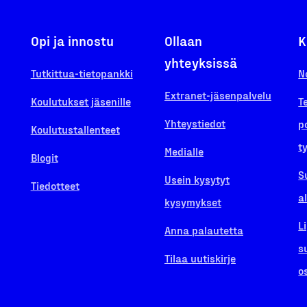
Opi ja innostu
Ollaan
K
yhteyksissä
Tutkittua-tietopankki
N
Extranet-jäsenpalvelu
Koulutukset jäsenille
T
Yhteystiedot
p
Koulutustallenteet
t
Medialle
Blogit
S
Usein kysytyt
Tiedotteet
a
kysymykset
L
Anna palautetta
s
Tilaa uutiskirje
o