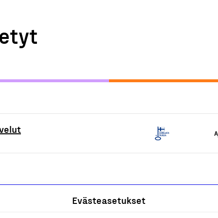
etyt
velut
A
Evästeasetukset