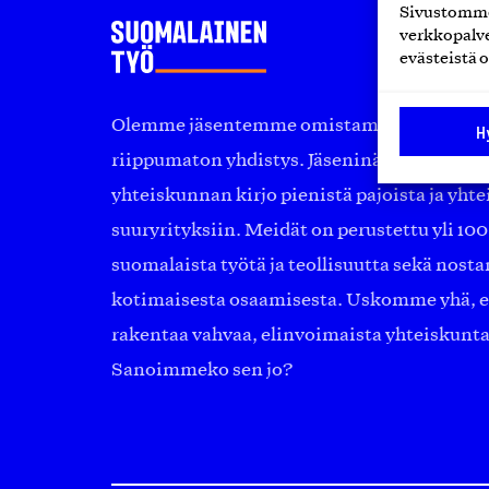
Sivustomme 
verkkopalve
evästeistä o
Olemme jäsentemme omistama puolueeton, 
H
riippumaton yhdistys. Jäseninämme on ko
yhteiskunnan kirjo pienistä pajoista ja yhte
suuryrityksiin. Meidät on perustettu yli 10
suomalaista työtä ja teollisuutta sekä nost
kotimaisesta osaamisesta. Uskomme yhä, ett
rakentaa vahvaa, elinvoimaista yhteiskunt
Sanoimmeko sen jo?