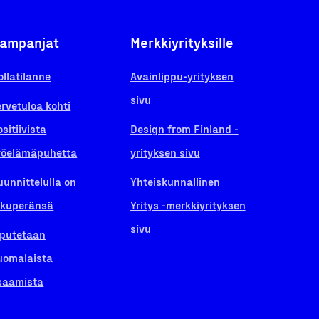
ampanjat
Merkkiyrityksille
ollatilanne
Avainlippu-yrityksen
sivu
ervetuloa kohti
ositiivista
Design from Finland -
yöelämäpuhetta
yrityksen sivu
uunnittelulla on
Yhteiskunnallinen
lkuperänsä
Yritys -merkkiyrityksen
sivu
iputetaan
uomalaista
saamista