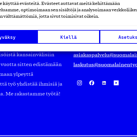
käyttää evästeitä. Evästeet auttavat meitä kehittämään
Suomalainen työ ry
luamme, optimoimaan sen sisältöjä ja analysoimaan verkkoliike
n välttämättömiä, jotta sivut toimisivat oikein.
Eteläranta 14,
työmarkkinajärjestöistä
00130 Helsinki
yväksy
Kiellä
Asetuk
ko suomalaisen
Finland
asiakaspalvelu@suomalai
isöistä kansainvälisiin
laskutus@suomalainentyo
0 vuotta sitten edistämään
amaan ylpeyttä
ä työ yhdistää ihmisiä ja
aa. Me rakastamme työtä!