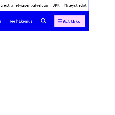
du extranet-jäsenpalveluun
UKK
Yhteystiedot
u
Tee hakemus
Valikko