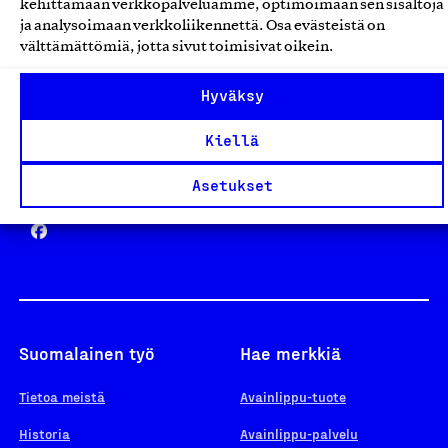
kehittämään verkkopalveluamme, optimoimaan sen sisältöjä
ja analysoimaan verkkoliikennettä. Osa evästeistä on
välttämättömiä, jotta sivut toimisivat oikein.
Design From Finland
Hyväksy
Kiellä
Yhteiskunnallinen Yritys -merkki
Asetukset
Suomalainen työ
Hae merkkiä
Tietoa meistä
Avainlippu-tuote
Historia
Avainlippu-palvelu