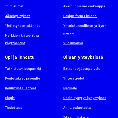
Toimielimet
Avainlippu-verkkokauppa
Jäsenyritykset
Design from Finland
Yhdistyksen säännöt
Yhteiskunnallinen yritys -
merkki
Merkkien kriteerit ja
käyttöehdot
Vuosimaksu
Opi ja innostu
Ollaan yhteyksissä
Tutkittua-tietopankki
Extranet-jäsenpalvelu
Koulutukset jäsenille
Yhteystiedot
Koulutustallenteet
Medialle
Blogit
Usein kysytyt kysymykset
Tiedotteet
Anna palautetta
Tilaa uutiskirje