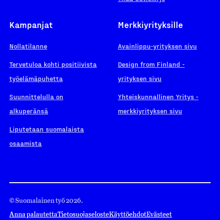
Kampanjat
Merkkiyrityksille
Nollatilanne
Avainlippu-yrityksen sivu
Tervetuloa kohti positiivista
Design from Finland -
työelämäpuhetta
yrityksen sivu
Suunnittelulla on
Yhteiskunnallinen Yritys -
alkuperänsä
merkkiyrityksen sivu
Liputetaan suomalaista
osaamista
© Suomalainen työ 2026.
Anna palautetta
Tietosuojaseloste
Käyttöehdot
Evästeet