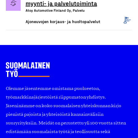
myynti- ja palvelutoiminta
Atoy Automotive Finland Oy, Palvelu
Ajoneuvojen korjaus- ja huoltopalvelut
Olemme jäsentemme omistama puolueeton,
työmarkkinajärjestöistä riippumaton yhdistys.
Jäseninämme on koko suomalaisen yhteiskunnan kirjo
pienistä pajoista ja yhteisöistä kansainvälisiin
suuryrityksiin. Meidät on perustettu yli 100 vuotta sitten
edistämään suomalaista työtä ja teollisuutta sekä