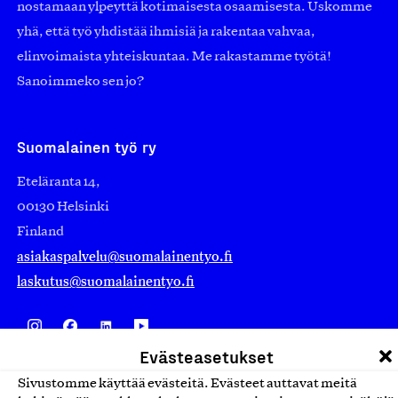
nostamaan ylpeyttä kotimaisesta osaamisesta. Uskomme
yhä, että työ yhdistää ihmisiä ja rakentaa vahvaa,
elinvoimaista yhteiskuntaa. Me rakastamme työtä!
Sanoimmeko sen jo?
Suomalainen työ ry
Eteläranta 14,
00130 Helsinki
Finland
asiakaspalvelu@suomalainentyo.fi
laskutus@suomalainentyo.fi
Evästeasetukset
Avainlippu
Sivustomme käyttää evästeitä. Evästeet auttavat meitä