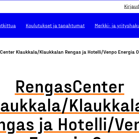
Kirjau
utkittua
Koulutukset ja tapahtumat
Merkki- ja yrityshak
Center Klaukkala/Klaukkalan Rengas ja Hotelli/Venpo Energia 
RengasCenter
laukkala/Klaukkal
ngas ja Hotelli/Ve