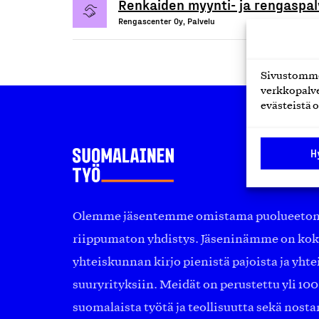
Renkaiden myynti- ja rengaspal
Rengascenter Oy, Palvelu
Sivustomme 
verkkopalve
evästeistä o
H
Olemme jäsentemme omistama puolueeton, 
riippumaton yhdistys. Jäseninämme on ko
yhteiskunnan kirjo pienistä pajoista ja yhte
suuryrityksiin. Meidät on perustettu yli 10
suomalaista työtä ja teollisuutta sekä nost