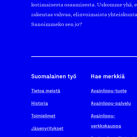
kotimaisesta osaamisesta. Uskomme yhä, ett
rakentaa vahvaa, elinvoimaista yhteiskunt
Sanoimmeko sen jo?
Suomalainen työ
Hae merkkiä
Tietoa meistä
Avainlippu-tuote
Historia
Avainlippu-palvelu
Toimielimet
Avainlippu-
verkkokauppa
Jäsenyritykset