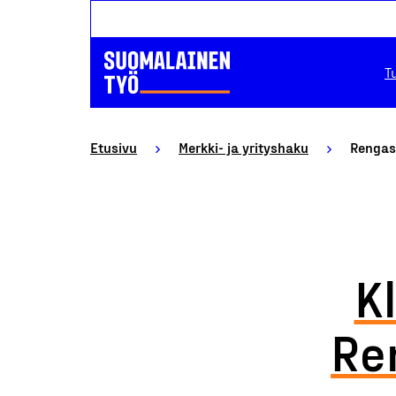
T
Etusivu
Merkki- ja yrityshaku
Rengas
K
Re