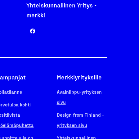
Yhteiskunnallinen Yritys -
merkki
ampanjat
Merkkiyrityksille
ollatilanne
Avainlippu-yrityksen
sivu
ervetuloa kohti
ositiivista
Design from Finland -
yöelämäpuhetta
yrityksen sivu
uunnittelulla on
Yhteiskunnallinen