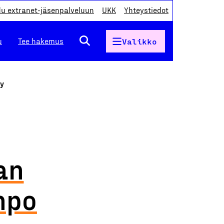
du extranet-jäsenpalveluun
UKK
Yhteystiedot
u
Tee hakemus
Valikko
Oy
an
npo