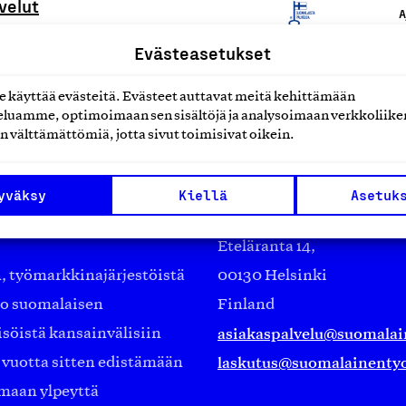
velut
A
Evästeasetukset
käyttää evästeitä. Evästeet auttavat meitä kehittämään
luamme, optimoimaan sen sisältöjä ja analysoimaan verkkoliike
n välttämättömiä, jotta sivut toimisivat oikein.
yväksy
Kiellä
Asetuk
Suomalainen työ ry
Eteläranta 14,
työmarkkinajärjestöistä
00130 Helsinki
ko suomalaisen
Finland
asiakaspalvelu@suomalai
isöistä kansainvälisiin
laskutus@suomalainentyo
0 vuotta sitten edistämään
amaan ylpeyttä