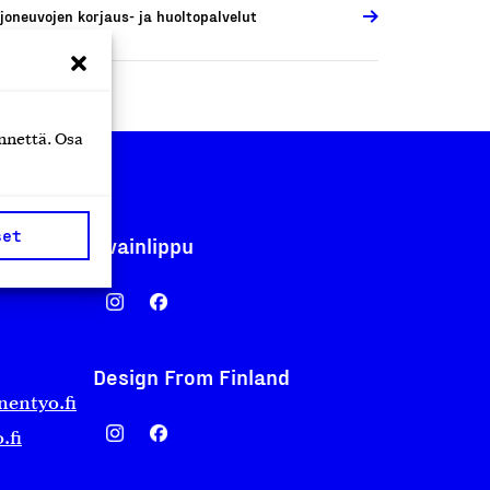
joneuvojen korjaus- ja huoltopalvelut
nnettä. Osa
set
Avainlippu
Design From Finland
nentyo.fi
.fi