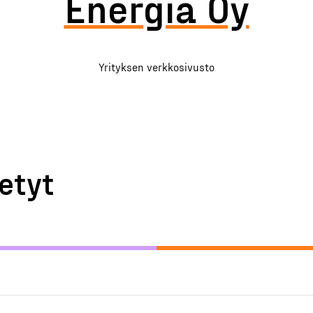
Energia Oy
Yrityksen verkkosivusto
etyt