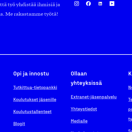
ä työ yhdistää ihmisiä ja
aa. Me rakastamme työtä!
Opi ja innostu
Ollaan
K
yhteyksissä
Tutkittua-tietopankki
N
Extranet-jäsenpalvelu
Koulutukset jäsenille
T
Yhteystiedot
p
Koulutustallenteet
t
Medialle
Blogit
S