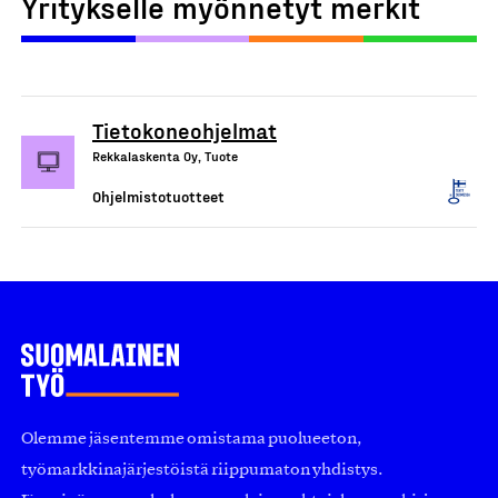
Yritykselle myönnetyt merkit
Tietokoneohjelmat
Rekkalaskenta Oy, Tuote
Ohjelmistotuotteet
Olemme jäsentemme omistama puolueeton,
työmarkkinajärjestöistä riippumaton yhdistys.