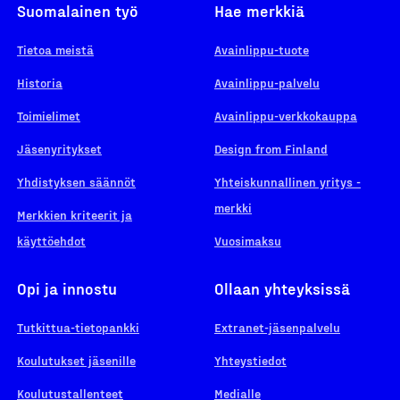
Suomalainen työ
Hae merkkiä
Tietoa meistä
Avainlippu-tuote
Historia
Avainlippu-palvelu
Toimielimet
Avainlippu-verkkokauppa
Jäsenyritykset
Design from Finland
Yhdistyksen säännöt
Yhteiskunnallinen yritys -
merkki
Merkkien kriteerit ja
käyttöehdot
Vuosimaksu
Opi ja innostu
Ollaan yhteyksissä
Tutkittua-tietopankki
Extranet-jäsenpalvelu
Koulutukset jäsenille
Yhteystiedot
Koulutustallenteet
Medialle