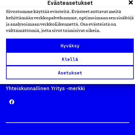
Evästeasetukset
Sivustomme käyttää evästeitä. Evästeet auttavat meitä
kehittämään verkkopalveluamme, optimoimaan sen sisältöjä
Avainlippu
ja analysoimaan verkkoliikennettä. Osa evästeistä on
välttämättömiä, jotta sivut toimisivat oikein.
Hyväksy
Design From Finland
Kiellä
Asetukset
Yhteiskunnallinen Yritys -merkki