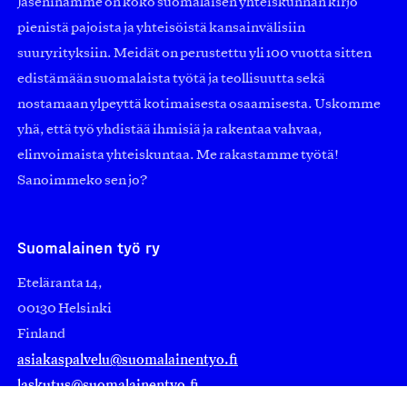
Jäseninämme on koko suomalaisen yhteiskunnan kirjo
pienistä pajoista ja yhteisöistä kansainvälisiin
suuryrityksiin. Meidät on perustettu yli 100 vuotta sitten
edistämään suomalaista työtä ja teollisuutta sekä
nostamaan ylpeyttä kotimaisesta osaamisesta. Uskomme
yhä, että työ yhdistää ihmisiä ja rakentaa vahvaa,
elinvoimaista yhteiskuntaa. Me rakastamme työtä!
Sanoimmeko sen jo?
Suomalainen työ ry
Eteläranta 14,
00130 Helsinki
Finland
asiakaspalvelu@suomalainentyo.fi
laskutus@suomalainentyo.fi