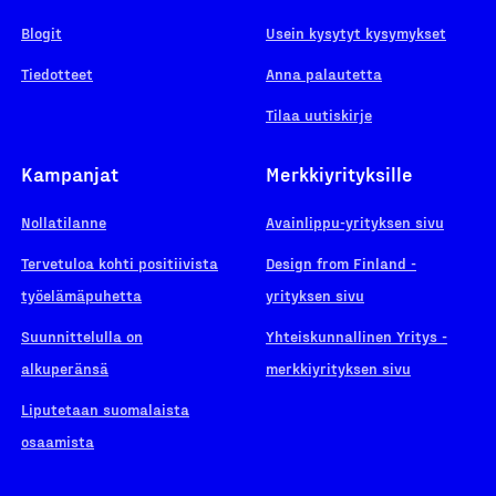
Blogit
Usein kysytyt kysymykset
Tiedotteet
Anna palautetta
Tilaa uutiskirje
Kampanjat
Merkkiyrityksille
Nollatilanne
Avainlippu-yrityksen sivu
Tervetuloa kohti positiivista
Design from Finland -
työelämäpuhetta
yrityksen sivu
Suunnittelulla on
Yhteiskunnallinen Yritys -
alkuperänsä
merkkiyrityksen sivu
Liputetaan suomalaista
osaamista