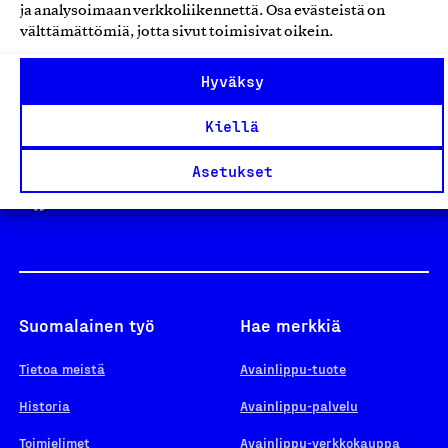
ja analysoimaan verkkoliikennettä. Osa evästeistä on
välttämättömiä, jotta sivut toimisivat oikein.
Design From Finland
Hyväksy
Kiellä
Yhteiskunnallinen Yritys -merkki
Asetukset
Suomalainen työ
Hae merkkiä
Tietoa meistä
Avainlippu-tuote
Historia
Avainlippu-palvelu
Toimielimet
Avainlippu-verkkokauppa