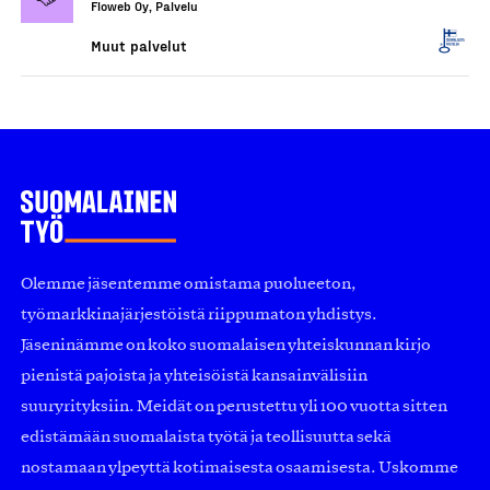
Floweb Oy, Palvelu
Muut palvelut
Olemme jäsentemme omistama puolueeton,
työmarkkinajärjestöistä riippumaton yhdistys.
Jäseninämme on koko suomalaisen yhteiskunnan kirjo
pienistä pajoista ja yhteisöistä kansainvälisiin
suuryrityksiin. Meidät on perustettu yli 100 vuotta sitten
edistämään suomalaista työtä ja teollisuutta sekä
nostamaan ylpeyttä kotimaisesta osaamisesta. Uskomme