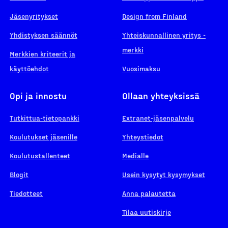
Jäsenyritykset
Design from Finland
Yhdistyksen säännöt
Yhteiskunnallinen yritys -
merkki
Merkkien kriteerit ja
käyttöehdot
Vuosimaksu
Opi ja innostu
Ollaan yhteyksissä
Tutkittua-tietopankki
Extranet-jäsenpalvelu
Koulutukset jäsenille
Yhteystiedot
Koulutustallenteet
Medialle
Blogit
Usein kysytyt kysymykset
Tiedotteet
Anna palautetta
Tilaa uutiskirje