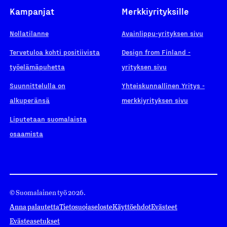
Kampanjat
Merkkiyrityksille
Nollatilanne
Avainlippu-yrityksen sivu
Tervetuloa kohti positiivista
Design from Finland -
työelämäpuhetta
yrityksen sivu
Suunnittelulla on
Yhteiskunnallinen Yritys -
alkuperänsä
merkkiyrityksen sivu
Liputetaan suomalaista
osaamista
© Suomalainen työ 2026.
Anna palautetta
Tietosuojaseloste
Käyttöehdot
Evästeet
Evästeasetukset