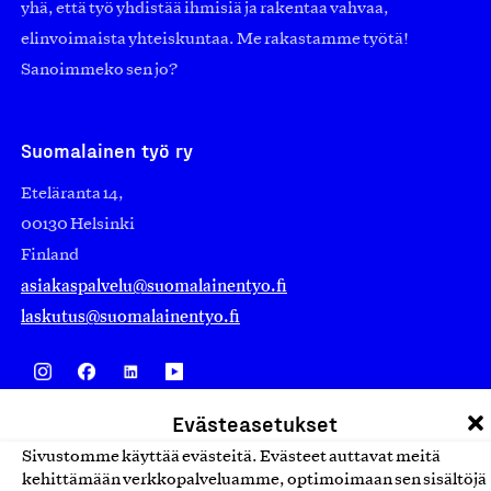
yhä, että työ yhdistää ihmisiä ja rakentaa vahvaa,
elinvoimaista yhteiskuntaa. Me rakastamme työtä!
Sanoimmeko sen jo?
Suomalainen työ ry
Eteläranta 14,
00130 Helsinki
Finland
asiakaspalvelu@suomalainentyo.fi
laskutus@suomalainentyo.fi
Evästeasetukset
Avainlippu
Sivustomme käyttää evästeitä. Evästeet auttavat meitä
kehittämään verkkopalveluamme, optimoimaan sen sisältöjä