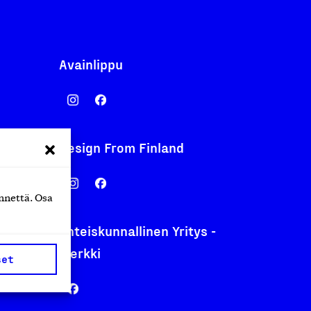
Avainlippu
Design From Finland
nentyo.fi
.fi
nnettä. Osa
Yhteiskunnallinen Yritys -
merkki
set