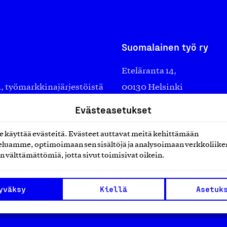
Suomalainen työ ry
Eteläranta 14,
työmarkkinajärjestöistä
00130 Helsinki
ko suomalaisen
Finland
Evästeasetukset
asiakaspalvelu@suomalai
isöistä kansainvälisiin
laskutus@suomalainentyo
käyttää evästeitä. Evästeet auttavat meitä kehittämään
0 vuotta sitten edistämään
luamme, optimoimaan sen sisältöjä ja analysoimaan verkkoliike
amaan ylpeyttä
n välttämättömiä, jotta sivut toimisivat oikein.
ä työ yhdistää ihmisiä ja
aa. Me rakastamme työtä!
yväksy
Kiellä
Asetuk