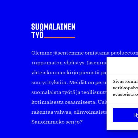
Olemme jäsentemme omistama puolueeton, 
riippumaton yhdistys. Jäseninämme on ko
yhteiskunnan kirjo pienistä pajoista ja yhte
Sivustomme 
suuryrityksiin. Meidät on perustettu yli 10
verkkopalve
suomalaista työtä ja teollisuutta sekä nost
evästeistä o
kotimaisesta osaamisesta. Uskomme yhä, ett
rakentaa vahvaa, elinvoimaista yhteiskunt
H
Sanoimmeko sen jo?