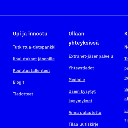
Opi ja innostu
Ollaan
K
yhteyksissä
Tutkittua-tietopankki
N
Extranet-jäsenpalvelu
Koulutukset jäsenille
T
Yhteystiedot
p
Koulutustallenteet
t
Medialle
Blogit
S
Usein kysytyt
Tiedotteet
a
kysymykset
L
Anna palautetta
s
Tilaa uutiskirje