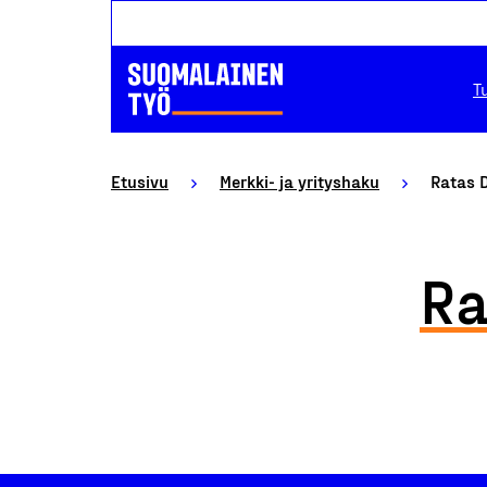
T
Etusivu
Merkki- ja yrityshaku
Ratas 
Ra