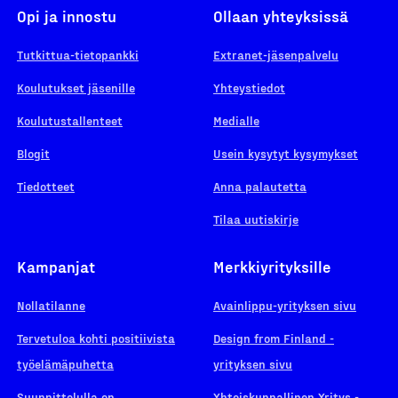
Opi ja innostu
Ollaan yhteyksissä
Tutkittua-tietopankki
Extranet-jäsenpalvelu
Koulutukset jäsenille
Yhteystiedot
Koulutustallenteet
Medialle
Blogit
Usein kysytyt kysymykset
Tiedotteet
Anna palautetta
Tilaa uutiskirje
Kampanjat
Merkkiyrityksille
Nollatilanne
Avainlippu-yrityksen sivu
Tervetuloa kohti positiivista
Design from Finland -
työelämäpuhetta
yrityksen sivu
Suunnittelulla on
Yhteiskunnallinen Yritys -