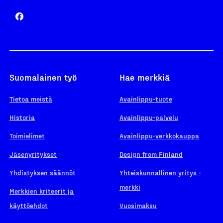
Suomalainen työ
Hae merkkiä
Tietoa meistä
Avainlippu-tuote
Historia
Avainlippu-palvelu
Toimielimet
Avainlippu-verkkokauppa
Jäsenyritykset
Design from Finland
Yhdistyksen säännöt
Yhteiskunnallinen yritys -
merkki
Merkkien kriteerit ja
käyttöehdot
Vuosimaksu