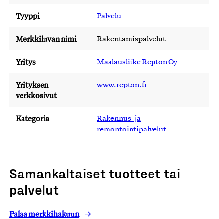
Tyyppi
Palvelu
Merkkiluvan nimi
Rakentamispalvelut
Yritys
Maalausliike Repton Oy
Yrityksen
www.repton.fi
verkkosivut
Kategoria
Rakennus- ja
remontointipalvelut
Samankaltaiset tuotteet tai
palvelut
Palaa merkkihakuun