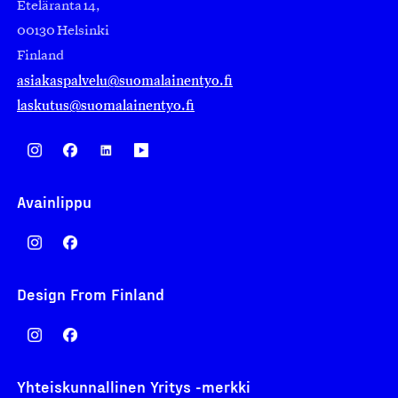
Eteläranta 14,
00130 Helsinki
Finland
asiakaspalvelu@suomalainentyo.fi
laskutus@suomalainentyo.fi
Avainlippu
Design From Finland
Yhteiskunnallinen Yritys -merkki