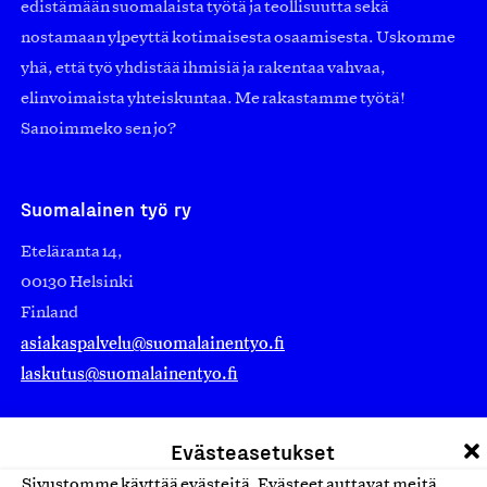
edistämään suomalaista työtä ja teollisuutta sekä
nostamaan ylpeyttä kotimaisesta osaamisesta. Uskomme
yhä, että työ yhdistää ihmisiä ja rakentaa vahvaa,
elinvoimaista yhteiskuntaa. Me rakastamme työtä!
Sanoimmeko sen jo?
Suomalainen työ ry
Eteläranta 14,
00130 Helsinki
Finland
asiakaspalvelu@suomalainentyo.fi
laskutus@suomalainentyo.fi
Evästeasetukset
Sivustomme käyttää evästeitä. Evästeet auttavat meitä