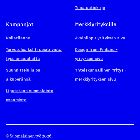
Tilaa uutiskirje
Kampanjat
Merkkiyrityksille
Nollatilanne
Avainlippu-yrityksen sivu
Tervetuloa kohti positiivista
Design from Finland -
työelämäpuhetta
yrityksen sivu
Suunnittelulla on
Yhteiskunnallinen Yritys -
alkuperänsä
merkkiyrityksen sivu
Liputetaan suomalaista
osaamista
© Suomalainen työ 2026.