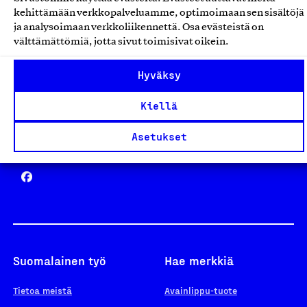
Avainlippu
kehittämään verkkopalveluamme, optimoimaan sen sisältöjä
ja analysoimaan verkkoliikennettä. Osa evästeistä on
välttämättömiä, jotta sivut toimisivat oikein.
Design From Finland
Hyväksy
Kiellä
Asetukset
Yhteiskunnallinen Yritys -merkki
Suomalainen työ
Hae merkkiä
Tietoa meistä
Avainlippu-tuote