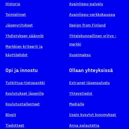
Historia
Avainlippu-palvelu
Toimielimet
Avainlippu-verkkokauppa
Jäsenyritykset
Design from Finland
Yhdistyksen säännöt
Yhteiskunnallinen yritys -
merkki
Merkkien kriteerit ja
käyttöehdot
Vuosimaksu
Opi ja innostu
Ollaan yhteyksissä
Tutkittua-tietopankki
Extranet-jäsenpalvelu
Koulutukset jäsenille
Yhteystiedot
Koulutustallenteet
Medialle
Blogit
Usein kysytyt kysymykset
Tiedotteet
Anna palautetta