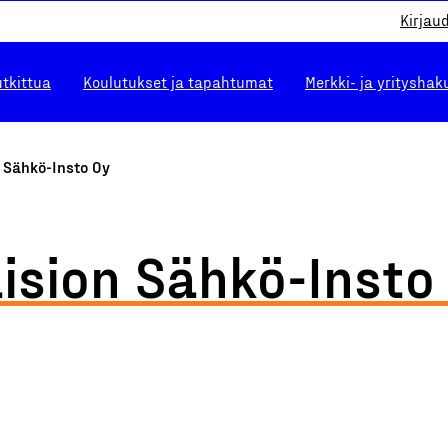
Kirjau
utkittua
Koulutukset ja tapahtumat
Merkki- ja yrityshak
 Sähkö-Insto Oy
ision Sähkö-Insto