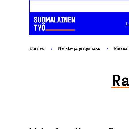
T
Etusivu
Merkki- ja yrityshaku
Raision
Ra