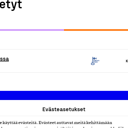
etyt
essa
K
Evästeasetukset
Suomalainen työ ry
käyttää evästeitä. Evästeet auttavat meitä kehittämään