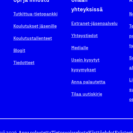
yhteyksissä
Tutkittua-tietopankki
N
Extranet-jäsenpalvelu
Koulutukset jäsenille
T
Yhteystiedot
p
Koulutustallenteet
t
Medialle
Blogit
S
Usein kysytyt
Tiedotteet
a
kysymykset
L
Anna palautetta
s
Tilaa uutiskirje
o
työ 2026.
Anna palautetta
Tietosuojaseloste
Käyttöehdot
Evästeet