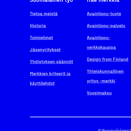
Tietoa meistä
Avainlippu-tuote
Historia
Avainlippu-palvelu
Toimielimet
Avainlippu-
verkkokauppa
Jäsenyritykset
Design from Finland
Yhdistyksen säännöt
Yhteiskunnallinen
Merkkien kriteerit ja
yritys -merkki
käyttöehdot
Vuosimaksu
© Suomalainen 