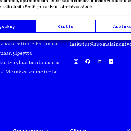
luamme, optimoimaan sen sisältöjä ja analysoimaan verkkoliike
Eteläranta 14,
n välttämättömiä, jotta sivut toimisivat oikein.
työmarkkinajärjestöistä
00130 Helsinki
ko suomalaisen
Finland
yväksy
Kiellä
Asetuk
asiakaspalvelu@suomalai
isöistä kansainvälisiin
laskutus@suomalainentyo
0 vuotta sitten edistämään
amaan ylpeyttä
ä työ yhdistää ihmisiä ja
aa. Me rakastamme työtä!
Opi ja innostu
Ollaan
K