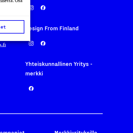
nnettä. Osa
set
Design From Finland
nentyo.fi
.fi
Yhteiskunnallinen Yritys -
merkki
ampanjat
Merkkiyrityksille