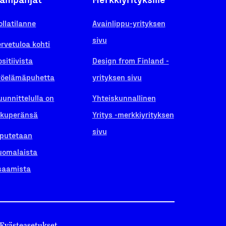
ollatilanne
Avainlippu-yrityksen
sivu
ervetuloa kohti
ositiivista
Design from Finland -
yöelämäpuhetta
yrityksen sivu
uunnittelulla on
Yhteiskunnallinen
lkuperänsä
Yritys -merkkiyrityksen
sivu
iputetaan
uomalaista
saamista
Evästeasetukset