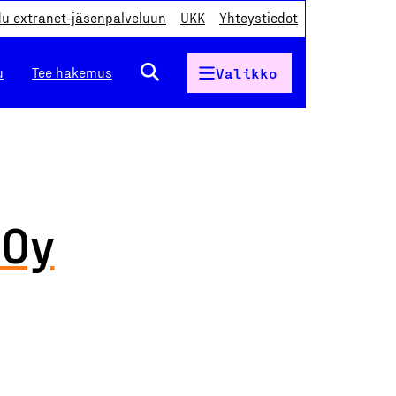
du extranet-jäsenpalveluun
UKK
Yhteystiedot
u
Tee hakemus
Valikko
 Oy