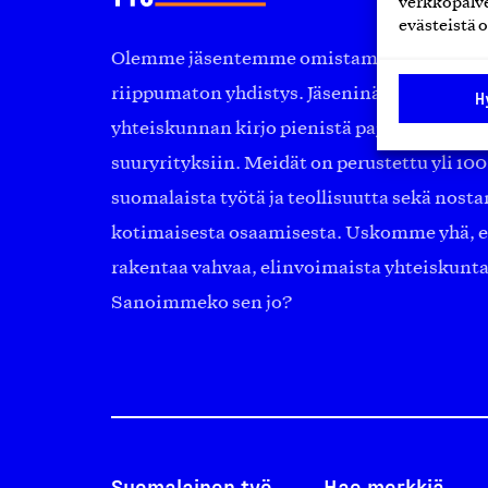
verkkopalve
evästeistä o
Olemme jäsentemme omistama puolueeton, 
riippumaton yhdistys. Jäseninämme on ko
H
yhteiskunnan kirjo pienistä pajoista ja yhte
suuryrityksiin. Meidät on perustettu yli 10
suomalaista työtä ja teollisuutta sekä nost
kotimaisesta osaamisesta. Uskomme yhä, ett
rakentaa vahvaa, elinvoimaista yhteiskunt
Sanoimmeko sen jo?
Suomalainen työ
Hae merkkiä