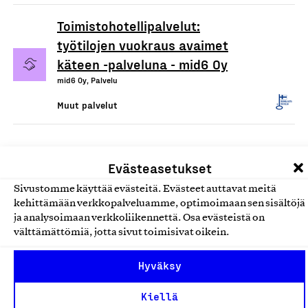
Toimistohotellipalvelut:
työtilojen vuokraus avaimet
käteen -palveluna - mid6 Oy
mid6 Oy, Palvelu
Muut palvelut
Evästeasetukset
Sivustomme käyttää evästeitä. Evästeet auttavat meitä
kehittämään verkkopalveluamme, optimoimaan sen sisältöjä
ja analysoimaan verkkoliikennettä. Osa evästeistä on
välttämättömiä, jotta sivut toimisivat oikein.
Olemme jäsentemme omistama puolueeton,
Hyväksy
työmarkkinajärjestöistä riippumaton yhdistys.
Jäseninämme on koko suomalaisen yhteiskunnan kirjo
Kiellä