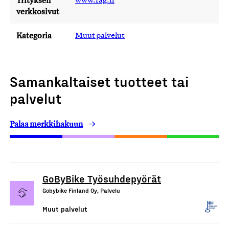
Yrityksen
www.rag.fi
verkkosivut
Kategoria
Muut palvelut
Samankaltaiset tuotteet tai
palvelut
Palaa merkkihakuun
GoByBike Työsuhdepyörät
Gobybike Finland Oy, Palvelu
Muut palvelut