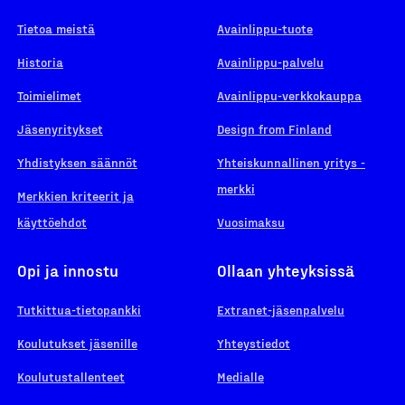
Tietoa meistä
Avainlippu-tuote
Historia
Avainlippu-palvelu
Toimielimet
Avainlippu-verkkokauppa
Jäsenyritykset
Design from Finland
Yhdistyksen säännöt
Yhteiskunnallinen yritys -
merkki
Merkkien kriteerit ja
käyttöehdot
Vuosimaksu
Opi ja innostu
Ollaan yhteyksissä
Tutkittua-tietopankki
Extranet-jäsenpalvelu
Koulutukset jäsenille
Yhteystiedot
Koulutustallenteet
Medialle