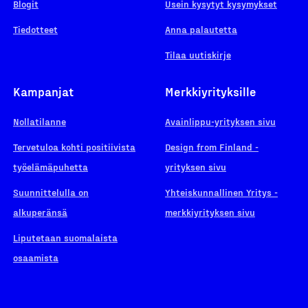
Blogit
Usein kysytyt kysymykset
Tiedotteet
Anna palautetta
Tilaa uutiskirje
Kampanjat
Merkkiyrityksille
Nollatilanne
Avainlippu-yrityksen sivu
Tervetuloa kohti positiivista
Design from Finland -
työelämäpuhetta
yrityksen sivu
Suunnittelulla on
Yhteiskunnallinen Yritys -
alkuperänsä
merkkiyrityksen sivu
Liputetaan suomalaista
osaamista