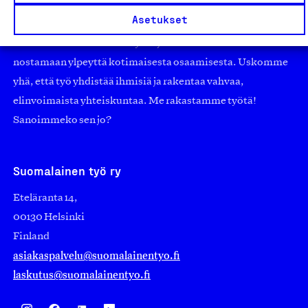
pienistä pajoista ja yhteisöistä kansainvälisiin
Asetukset
suuryrityksiin. Meidät on perustettu yli 100 vuotta sitten
edistämään suomalaista työtä ja teollisuutta sekä
nostamaan ylpeyttä kotimaisesta osaamisesta. Uskomme
yhä, että työ yhdistää ihmisiä ja rakentaa vahvaa,
elinvoimaista yhteiskuntaa. Me rakastamme työtä!
Sanoimmeko sen jo?
Suomalainen työ ry
Eteläranta 14,
00130 Helsinki
Finland
asiakaspalvelu@suomalainentyo.fi
laskutus@suomalainentyo.fi