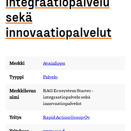
integraatiopalvelu
sekä
innovaatiopalvelut
Merkki
Avainlippu
Tyyppi
Palvelu
Merkkiluvan
RAG Ecosystem Starter -
nimi
integraatiopalvelu sekä
innovaatiopalvelut
Yritys
Rapid Action Group Oy