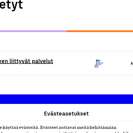
etyt
en liittyvät palvelut
A
Evästeasetukset
Suomalainen työ ry
käyttää evästeitä. Evästeet auttavat meitä kehittämään