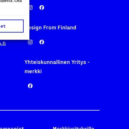
nnettä. Osa
set
Design From Finland
nentyo.fi
.fi
Yhteiskunnallinen Yritys -
merkki
ampanjat
Merkkiyrityksille