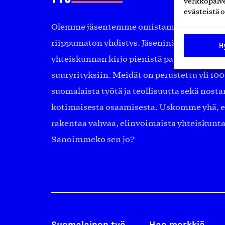
verkkopalve
evästeistä o
Olemme jäsentemme omistama puolueeton, 
riippumaton yhdistys. Jäseninämme on ko
H
yhteiskunnan kirjo pienistä pajoista ja yhte
suuryrityksiin. Meidät on perustettu yli 10
suomalaista työtä ja teollisuutta sekä nost
kotimaisesta osaamisesta. Uskomme yhä, ett
rakentaa vahvaa, elinvoimaista yhteiskunt
Sanoimmeko sen jo?
Suomalainen työ
Hae merkkiä