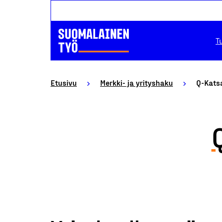
T
Etusivu
Merkki- ja yrityshaku
Q-Kats