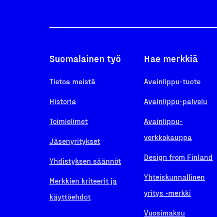
Suomalainen työ
Hae merkkiä
Tietoa meistä
Avainlippu-tuote
Historia
Avainlippu-palvelu
Toimielimet
Avainlippu-
verkkokauppa
Jäsenyritykset
Design from Finland
Yhdistyksen säännöt
Yhteiskunnallinen
Merkkien kriteerit ja
yritys -merkki
käyttöehdot
Vuosimaksu