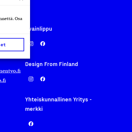
nnettä. Osa
Avainlippu
set
Design From Finland
nentyo.fi
.fi
Yhteiskunnallinen Yritys -
merkki