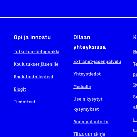
Opi ja innostu
Ollaan
K
yhteyksissä
Tutkittua-tietopankki
N
Extranet-jäsenpalvelu
Koulutukset jäsenille
T
Yhteystiedot
p
Koulutustallenteet
t
Medialle
Blogit
S
Usein kysytyt
Tiedotteet
a
kysymykset
L
Anna palautetta
s
Tilaa uutiskirje