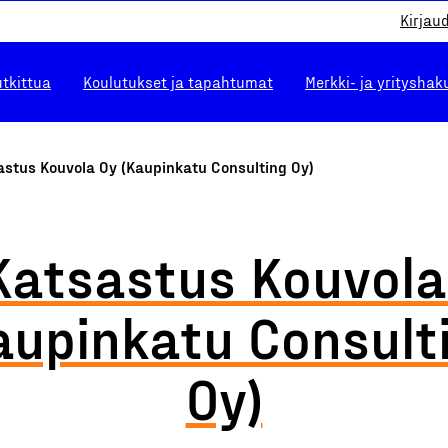
Kirjau
utkittua
Koulutukset ja tapahtumat
Merkki- ja yrityshak
astus Kouvola Oy (Kaupinkatu Consulting Oy)
Katsastus Kouvola
aupinkatu Consult
Oy)