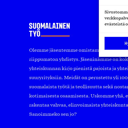
Sivustomme 
verkkopalve
evästeistä o
H
Olemme jäsentemme omistama puolueeton, 
riippumaton yhdistys. Jäseninämme on ko
yhteiskunnan kirjo pienistä pajoista ja yhte
suuryrityksiin. Meidät on perustettu yli 10
suomalaista työtä ja teollisuutta sekä nost
kotimaisesta osaamisesta. Uskomme yhä, ett
rakentaa vahvaa, elinvoimaista yhteiskunt
Sanoimmeko sen jo?