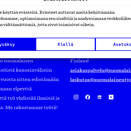
käyttää evästeitä. Evästeet auttavat meitä kehittämään
luamme, optimoimaan sen sisältöjä ja analysoimaan verkkoliike
n välttämättömiä, jotta sivut toimisivat oikein.
Suomalainen työ ry
Eteläranta 14,
yväksy
Kiellä
Asetuk
työmarkkinajärjestöistä
00130 Helsinki
ko suomalaisen
Finland
asiakaspalvelu@suomalai
isöistä kansainvälisiin
laskutus@suomalainentyo
0 vuotta sitten edistämään
amaan ylpeyttä
ä työ yhdistää ihmisiä ja
aa. Me rakastamme työtä!