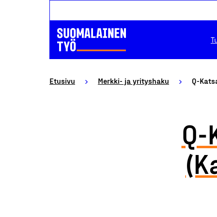
T
Etusivu
Merkki- ja yrityshaku
Q-Kats
Q-
(K