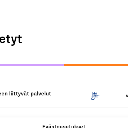
etyt
en liittyvät palvelut
A
Evästeasetukset