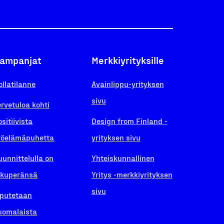
ampanjat
Merkkiyrityksille
ollatilanne
Avainlippu-yrityksen
sivu
ervetuloa kohti
ositiivista
Design from Finland -
yöelämäpuhetta
yrityksen sivu
uunnittelulla on
Yhteiskunnallinen
lkuperänsä
Yritys -merkkiyrityksen
sivu
iputetaan
uomalaista