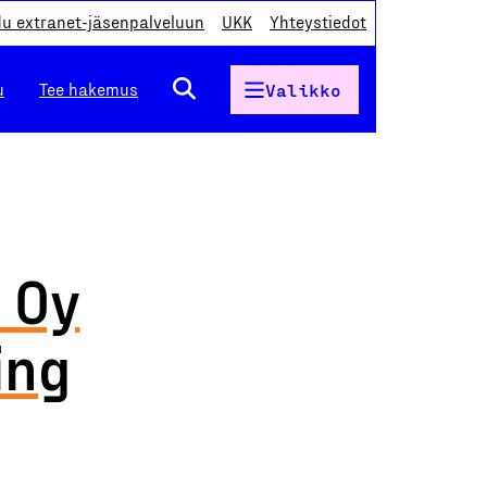
du extranet-jäsenpalveluun
UKK
Yhteystiedot
u
Tee hakemus
Valikko
 Oy
ing