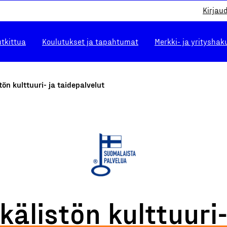
Kirjau
utkittua
Koulutukset ja tapahtumat
Merkki- ja yrityshak
tön kulttuuri- ja taidepalvelut
kälistön kulttuuri-