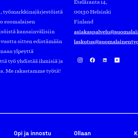
Eteläranta 14,
työmarkkinajärjestöistä
00130 Helsinki
ko suomalaisen
Finland
asiakaspalvelu@suomalai
isöistä kansainvälisiin
laskutus@suomalainentyo
0 vuotta sitten edistämään
amaan ylpeyttä
ä työ yhdistää ihmisiä ja
aa. Me rakastamme työtä!
Opi ja innostu
Ollaan
K