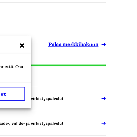
Palaa merkkihakuun
nnettä. Osa
set
aide-, viihde- ja virkistyspalvelut
aide-, viihde- ja virkistyspalvelut