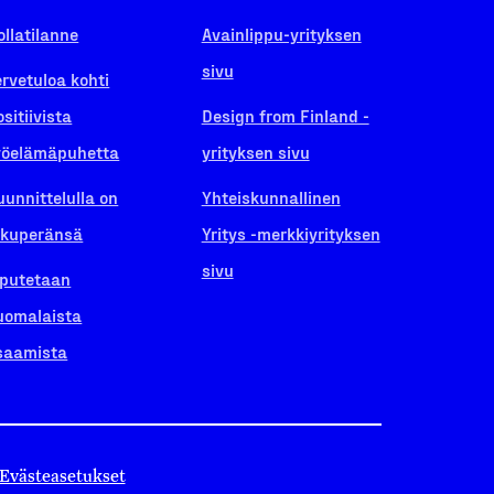
ollatilanne
Avainlippu-yrityksen
sivu
ervetuloa kohti
ositiivista
Design from Finland -
yöelämäpuhetta
yrityksen sivu
uunnittelulla on
Yhteiskunnallinen
lkuperänsä
Yritys -merkkiyrityksen
sivu
iputetaan
uomalaista
saamista
Evästeasetukset