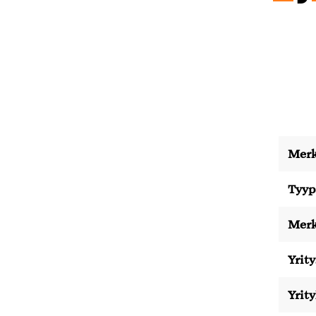
Merk
Tyyp
Merk
Yrity
Yrit