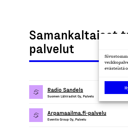
Samankaltaiset t
palvelut
Sivustomme 
verkkopalve
evästeistä o
H
Radio Sandels
Suomen Lähiradiot Oy, Palvelu
Arpamaailma.fi-palvelu
Eventio Group Oy, Palvelu