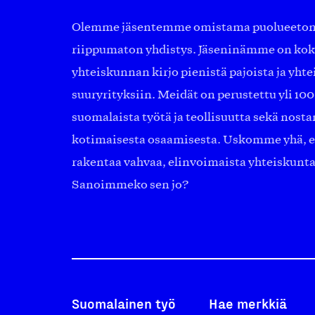
Olemme jäsentemme omistama puolueeton, 
riippumaton yhdistys. Jäseninämme on ko
yhteiskunnan kirjo pienistä pajoista ja yhte
suuryrityksiin. Meidät on perustettu yli 10
suomalaista työtä ja teollisuutta sekä nost
kotimaisesta osaamisesta. Uskomme yhä, ett
rakentaa vahvaa, elinvoimaista yhteiskunt
Sanoimmeko sen jo?
Suomalainen työ
Hae merkkiä