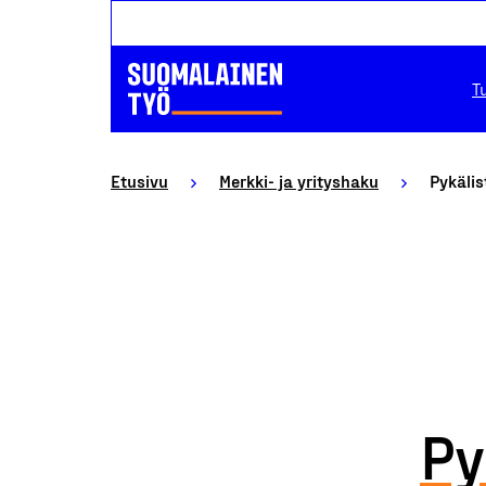
T
Etusivu
Merkki- ja yrityshaku
Pykälis
Py