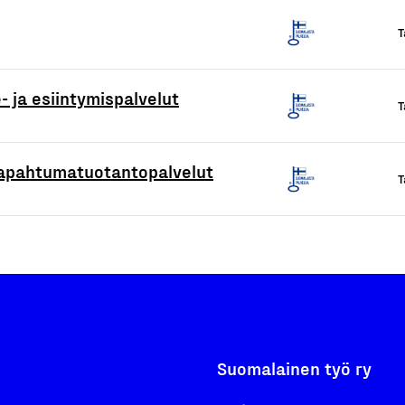
T
 ja esiintymispalvelut
T
 tapahtumatuotantopalvelut
T
Suomalainen työ ry