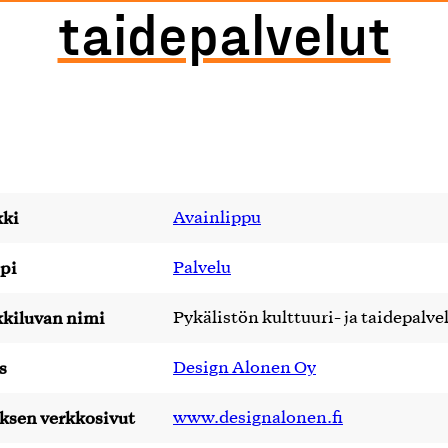
taidepalvelut
ki
Avainlippu
pi
Palvelu
kiluvan nimi
Pykälistön kulttuuri- ja taidepalve
s
Design Alonen Oy
yksen verkkosivut
www.designalonen.fi