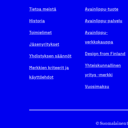
Tietoa meistä
Avainlippu-tuote
Historia
Avainlippu-palvelu
Toimielimet
Avainlippu-
verkkokauppa
Jäsenyritykset
Design from Finland
Yhdistyksen säännöt
Yhteiskunnallinen
Merkkien kriteerit ja
yritys -merkki
käyttöehdot
Vuosimaksu
© Suomalainen 