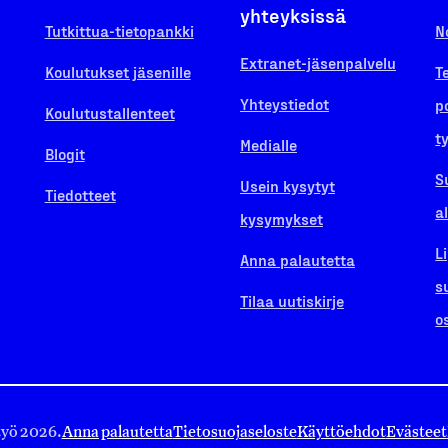
yhteyksissä
Tutkittua-tietopankki
N
Extranet-jäsenpalvelu
Koulutukset jäsenille
T
Yhteystiedot
p
Koulutustallenteet
t
Medialle
Blogit
S
Usein kysytyt
Tiedotteet
a
kysymykset
L
Anna palautetta
s
Tilaa uutiskirje
o
työ 2026.
Anna palautetta
Tietosuojaseloste
Käyttöehdot
Evästeet