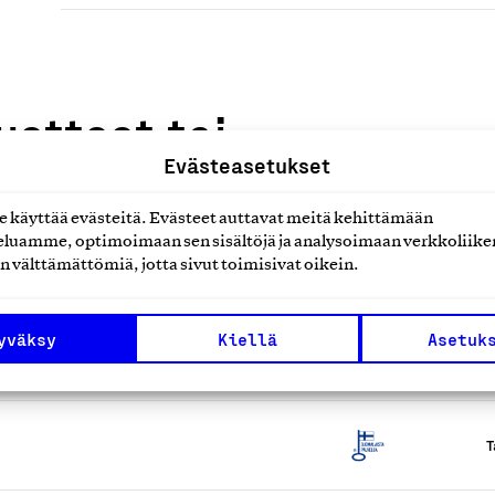
uotteet tai
Evästeasetukset
käyttää evästeitä. Evästeet auttavat meitä kehittämään
luamme, optimoimaan sen sisältöjä ja analysoimaan verkkoliike
n välttämättömiä, jotta sivut toimisivat oikein.
yväksy
Kiellä
Asetuk
T
T