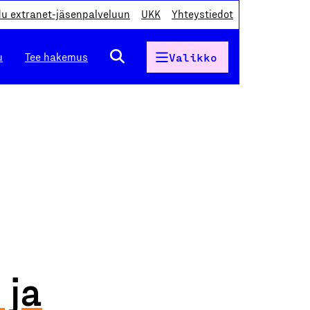
du extranet-jäsenpalveluun
UKK
Yhteystiedot
u
Tee hakemus
Valikko
 ja