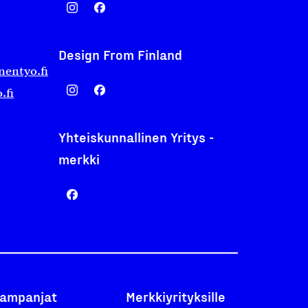
Design From Finland
nentyo.fi
.fi
Yhteiskunnallinen Yritys -
merkki
ampanjat
Merkkiyrityksille