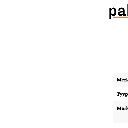
pa
Merk
Tyyp
Merk