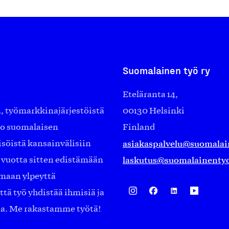
Suomalainen työ ry
Eteläranta 14,
työmarkkinajärjestöistä
00130 Helsinki
ko suomalaisen
Finland
asiakaspalvelu@suomalai
isöistä kansainvälisiin
laskutus@suomalainentyo
0 vuotta sitten edistämään
amaan ylpeyttä
ä työ yhdistää ihmisiä ja
aa. Me rakastamme työtä!