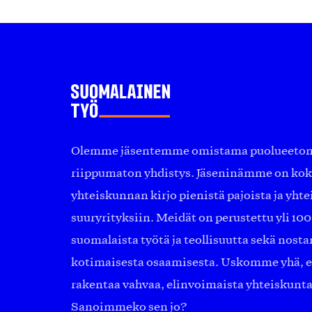
Olemme jäsentemme omistama puolueeton, 
riippumaton yhdistys. Jäseninämme on ko
yhteiskunnan kirjo pienistä pajoista ja yhte
suuryrityksiin. Meidät on perustettu yli 10
suomalaista työtä ja teollisuutta sekä nost
kotimaisesta osaamisesta. Uskomme yhä, ett
rakentaa vahvaa, elinvoimaista yhteiskunt
Sanoimmeko sen jo?