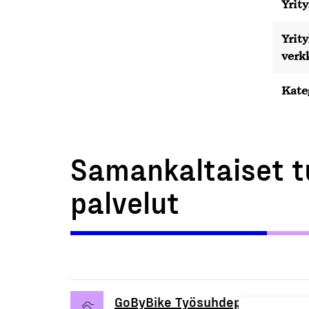
Yrity
Yrit
verk
Kate
Samankaltaiset t
palvelut
GoByBike Työsuhdepyörät