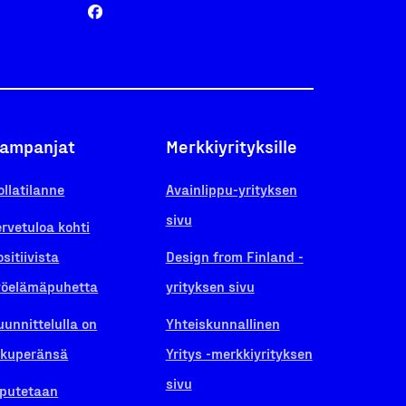
ampanjat
Merkkiyrityksille
ollatilanne
Avainlippu-yrityksen
sivu
ervetuloa kohti
ositiivista
Design from Finland -
yöelämäpuhetta
yrityksen sivu
uunnittelulla on
Yhteiskunnallinen
lkuperänsä
Yritys -merkkiyrityksen
sivu
iputetaan