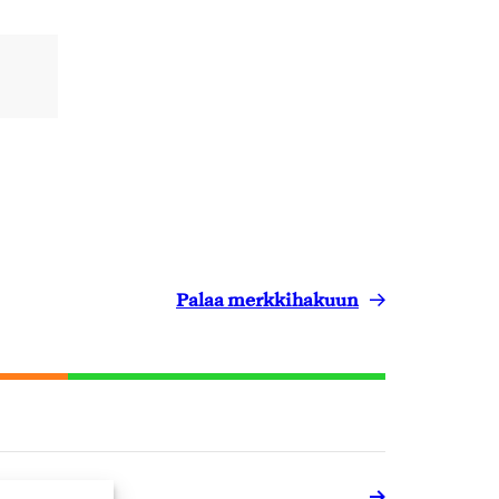
Palaa merkkihakuun
uut palvelut