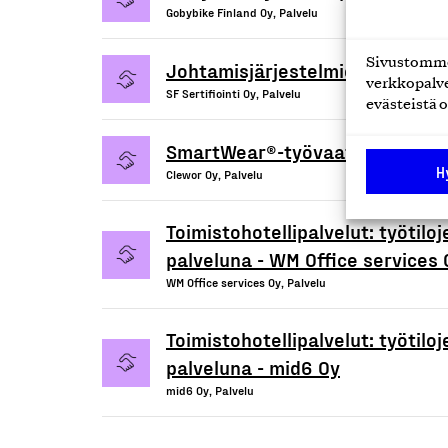
Gobybike Finland Oy, Palvelu
Sivustomme 
Johtamisjärjestelmien sertifioi
verkkopalve
SF Sertifiointi Oy, Palvelu
evästeistä o
SmartWear®-työvaatepalvelu
H
Clewor Oy, Palvelu
Toimistohotellipalvelut: työtil
palveluna - WM Office services 
WM Office services Oy, Palvelu
Toimistohotellipalvelut: työtil
palveluna - mid6 Oy
mid6 Oy, Palvelu