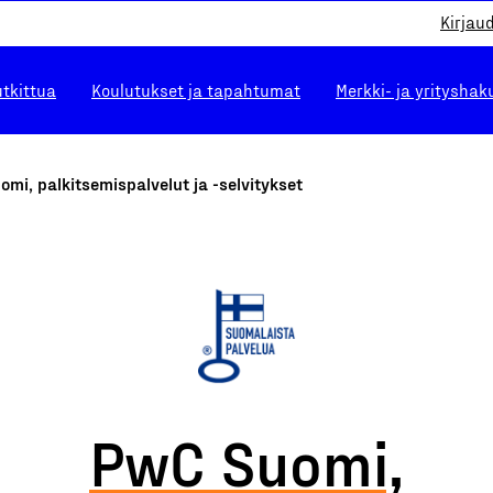
Kirjau
utkittua
Koulutukset ja tapahtumat
Merkki- ja yrityshak
mi, palkitsemispalvelut ja -selvitykset
PwC Suomi,