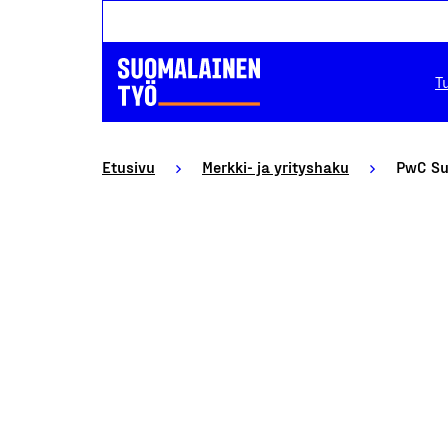
T
Etusivu
Merkki- ja yrityshaku
PwC Suo