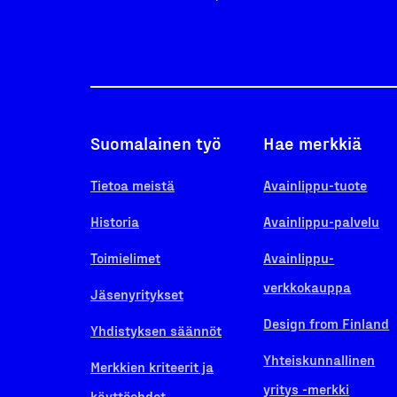
Suomalainen työ
Hae merkkiä
Tietoa meistä
Avainlippu-tuote
Historia
Avainlippu-palvelu
Toimielimet
Avainlippu-
verkkokauppa
Jäsenyritykset
Design from Finland
Yhdistyksen säännöt
Yhteiskunnallinen
Merkkien kriteerit ja
yritys -merkki
käyttöehdot