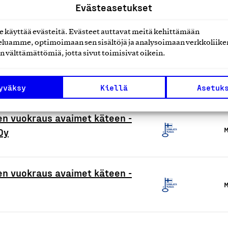
Evästeasetukset
käyttää evästeitä. Evästeet auttavat meitä kehittämään
ntipalvelut
M
luamme, optimoimaan sen sisältöjä ja analysoimaan verkkoliike
n välttämättömiä, jotta sivut toimisivat oikein.
M
yväksy
Kiellä
Asetuk
ojen vuokraus avaimet käteen -
M
Oy
ojen vuokraus avaimet käteen -
M