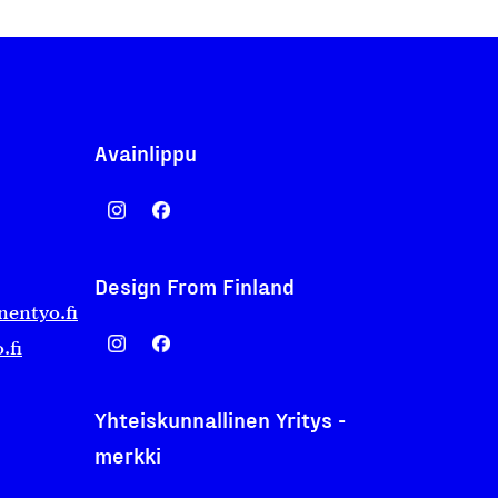
Avainlippu
Design From Finland
nentyo.fi
.fi
Yhteiskunnallinen Yritys -
merkki