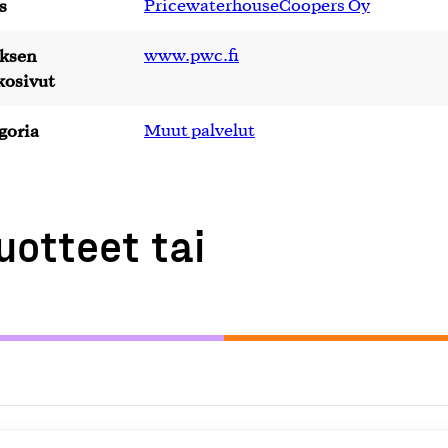
s
PricewaterhouseCoopers Oy
yksen
www.pwc.fi
kosivut
goria
Muut palvelut
uotteet tai
M