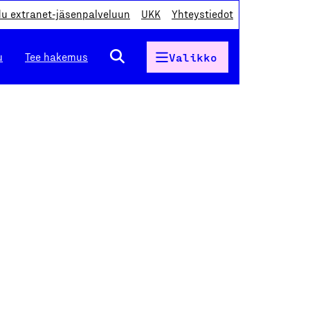
du extranet-jäsenpalveluun
UKK
Yhteystiedot
u
Tee hakemus
Valikko