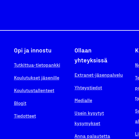
Opi ja innostu
Ollaan
K
yhteyksissä
Tutkittua-tietopankki
N
Extranet-jäsenpalvelu
Koulutukset jäsenille
T
Yhteystiedot
p
Koulutustallenteet
t
Medialle
Blogit
S
Usein kysytyt
Tiedotteet
a
kysymykset
L
Anna palautetta