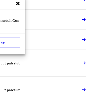
uut palvelut
nnettä. Osa
uut palvelut
set
uut palvelut
uut palvelut