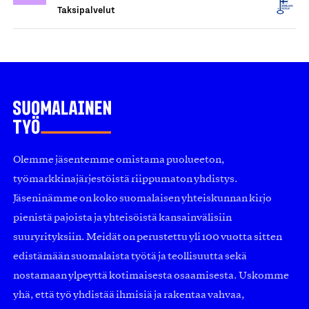
Taksipalvelut
Olemme jäsentemme omistama puolueeton,
työmarkkinajärjestöistä riippumaton yhdistys.
Jäseninämme on koko suomalaisen yhteiskunnan kirjo
pienistä pajoista ja yhteisöistä kansainvälisiin
suuryrityksiin. Meidät on perustettu yli 100 vuotta sitten
edistämään suomalaista työtä ja teollisuutta sekä
nostamaan ylpeyttä kotimaisesta osaamisesta. Uskomme
yhä, että työ yhdistää ihmisiä ja rakentaa vahvaa,