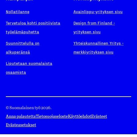
Nollatilanne
Avainlippu-yrityksen sivu
Tervetuloa kohti positiivista
Design from Finland -
työelämäpuhetta
yrityksen sivu
Suunnittelulla on
Yhteiskunnallinen Yritys -
alkuperänsä
merkkiyrityksen sivu
Liputetaan suomalaista
osaamista
© Suomalainen työ 2026.
Anna palautetta
Tietosuojaseloste
Käyttöehdot
Evästeet
Evästeasetukset