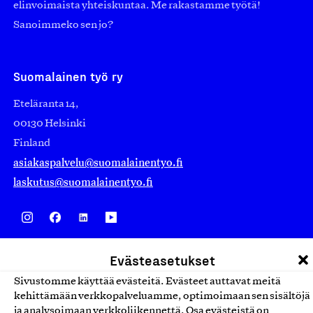
elinvoimaista yhteiskuntaa. Me rakastamme työtä!
Sanoimmeko sen jo?
Suomalainen työ ry
Eteläranta 14,
00130 Helsinki
Finland
asiakaspalvelu@suomalainentyo.fi
laskutus@suomalainentyo.fi
Avainlippu
Evästeasetukset
Sivustomme käyttää evästeitä. Evästeet auttavat meitä
kehittämään verkkopalveluamme, optimoimaan sen sisältöjä
ja analysoimaan verkkoliikennettä. Osa evästeistä on