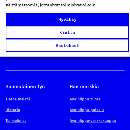
välttämättömiä, jotta sivut toimisivat oikein.
Design From Finland
Hyväksy
Kiellä
Yhteiskunnallinen Yritys -merkki
Asetukset
Suomalainen työ
Hae merkkiä
Tietoa meistä
Avainlippu-tuote
Historia
Avainlippu-palvelu
Toimielimet
Avainlippu-verkkokauppa