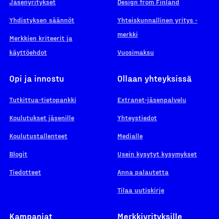
Jäsenyritykset
Design from Finland
Yhdistyksen säännöt
Yhteiskunnallinen yritys -
merkki
Merkkien kriteerit ja
käyttöehdot
Vuosimaksu
Opi ja innostu
Ollaan yhteyksissä
Tutkittua-tietopankki
Extranet-jäsenpalvelu
Koulutukset jäsenille
Yhteystiedot
Koulutustallenteet
Medialle
Blogit
Usein kysytyt kysymykset
Tiedotteet
Anna palautetta
Tilaa uutiskirje
Kampanjat
Merkkiyrityksille