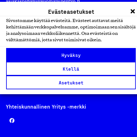
asiakaspalvelu@suomalainentyo.fi
laskutus@suomalainentyo.fi
Evästeasetukset
Sivustomme käyttää evästeitä. Evästeet auttavat meitä
kehittämään verkkopalveluamme, optimoimaan sen sisältöjä
ja analysoimaan verkkoliikennettä. Osa evästeistä on
välttämättömiä, jotta sivut toimisivat oikein.
Avainlippu
Hyväksy
Kiellä
Design From Finland
Asetukset
Yhteiskunnallinen Yritys -merkki