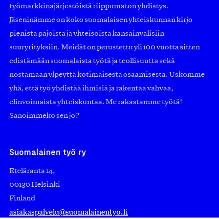
työmarkkinajärjestöistä riippumaton yhdistys.
Jäseninämme on koko suomalaisen yhteiskunnan kirjo
pienistä pajoista ja yhteisöistä kansainvälisiin
suuryrityksiin. Meidät on perustettu yli 100 vuotta sitten
edistämään suomalaista työtä ja teollisuutta sekä
nostamaan ylpeyttä kotimaisesta osaamisesta. Uskomme
yhä, että työ yhdistää ihmisiä ja rakentaa vahvaa,
elinvoimaista yhteiskuntaa. Me rakastamme työtä!
Sanoimmeko sen jo?
Suomalainen työ ry
Eteläranta 14,
00130 Helsinki
Finland
asiakaspalvelu@suomalainentyo.fi