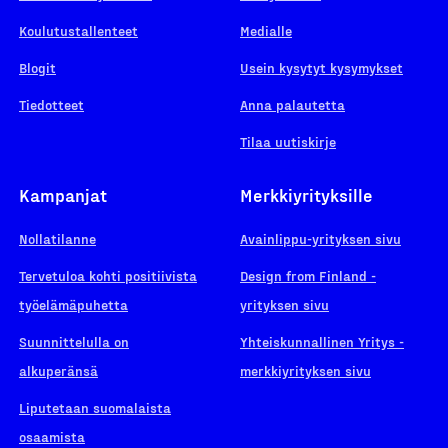
Koulutustallenteet
Medialle
Blogit
Usein kysytyt kysymykset
Tiedotteet
Anna palautetta
Tilaa uutiskirje
Kampanjat
Merkkiyrityksille
Nollatilanne
Avainlippu-yrityksen sivu
Tervetuloa kohti positiivista
Design from Finland -
työelämäpuhetta
yrityksen sivu
Suunnittelulla on
Yhteiskunnallinen Yritys -
alkuperänsä
merkkiyrityksen sivu
Liputetaan suomalaista
osaamista