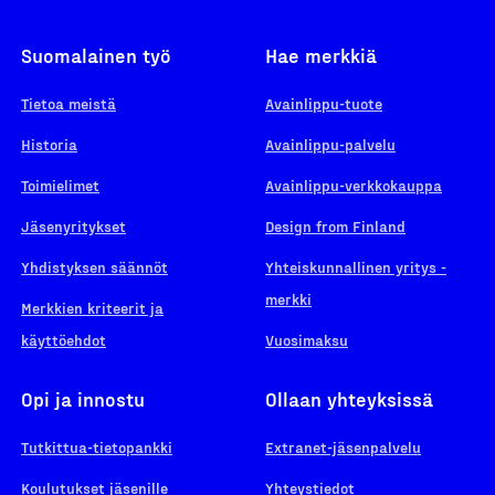
Suomalainen työ
Hae merkkiä
Tietoa meistä
Avainlippu-tuote
Historia
Avainlippu-palvelu
Toimielimet
Avainlippu-verkkokauppa
Jäsenyritykset
Design from Finland
Yhdistyksen säännöt
Yhteiskunnallinen yritys -
merkki
Merkkien kriteerit ja
käyttöehdot
Vuosimaksu
Opi ja innostu
Ollaan yhteyksissä
Tutkittua-tietopankki
Extranet-jäsenpalvelu
Koulutukset jäsenille
Yhteystiedot