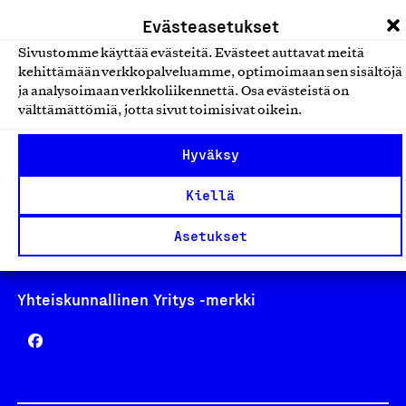
laskutus@suomalainentyo.fi
Evästeasetukset
Sivustomme käyttää evästeitä. Evästeet auttavat meitä
kehittämään verkkopalveluamme, optimoimaan sen sisältöjä
ja analysoimaan verkkoliikennettä. Osa evästeistä on
Avainlippu
välttämättömiä, jotta sivut toimisivat oikein.
Hyväksy
Kiellä
Design From Finland
Asetukset
Yhteiskunnallinen Yritys -merkki