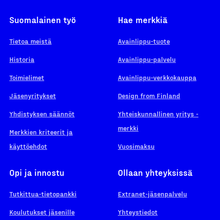
Suomalainen työ
Hae merkkiä
Tietoa meistä
Avainlippu-tuote
Historia
Avainlippu-palvelu
Toimielimet
Avainlippu-verkkokauppa
Jäsenyritykset
Design from Finland
Yhdistyksen säännöt
Yhteiskunnallinen yritys -
merkki
Merkkien kriteerit ja
käyttöehdot
Vuosimaksu
Opi ja innostu
Ollaan yhteyksissä
Tutkittua-tietopankki
Extranet-jäsenpalvelu
Koulutukset jäsenille
Yhteystiedot