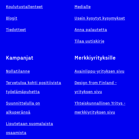
Koulutustallenteet
Medialle
Blogit
Usein kysytyt kysymykset
Tiedotteet
Anna palautetta
Tilaa uutiskirje
Kampanjat
Merkkiyrityksille
Nollatilanne
Avainlippu-yrityksen sivu
Tervetuloa kohti positiivista
Design from Finland -
työelämäpuhetta
yrityksen sivu
Suunnittelulla on
Yhteiskunnallinen Yritys -
alkuperänsä
merkkiyrityksen sivu
Liputetaan suomalaista
osaamista