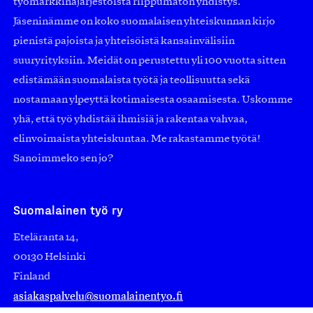
työmarkkinajärjestöistä riippumaton yhdistys.
Jäseninämme on koko suomalaisen yhteiskunnan kirjo
pienistä pajoista ja yhteisöistä kansainvälisiin
suuryrityksiin. Meidät on perustettu yli 100 vuotta sitten
edistämään suomalaista työtä ja teollisuutta sekä
nostamaan ylpeyttä kotimaisesta osaamisesta. Uskomme
yhä, että työ yhdistää ihmisiä ja rakentaa vahvaa,
elinvoimaista yhteiskuntaa. Me rakastamme työtä!
Sanoimmeko sen jo?
Suomalainen työ ry
Eteläranta 14,
00130 Helsinki
Finland
asiakaspalvelu@suomalainentyo.fi