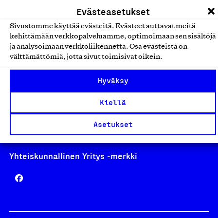
laskutus@suomalainentyo.fi
Evästeasetukset
Sivustomme käyttää evästeitä. Evästeet auttavat meitä
kehittämään verkkopalveluamme, optimoimaan sen sisältöjä
ja analysoimaan verkkoliikennettä. Osa evästeistä on
Avainlippu
välttämättömiä, jotta sivut toimisivat oikein.
Hyväksy
Kiellä
Design From Finland
Asetukset
Yhteiskunnallinen Yritys -merkki