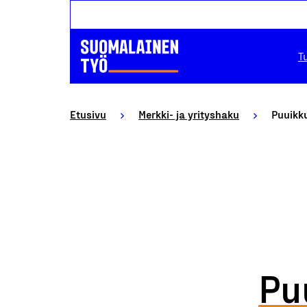
T
Etusivu
Merkki- ja yrityshaku
Puuikk
Pu