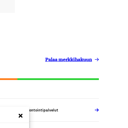
Palaa merkkihakuun
akennus- ja remontointipalvelut