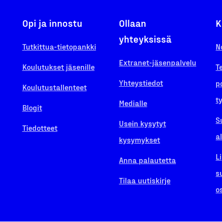
Opi ja innostu
Ollaan
K
yhteyksissä
Tutkittua-tietopankki
N
Extranet-jäsenpalvelu
Koulutukset jäsenille
T
Yhteystiedot
p
Koulutustallenteet
t
Medialle
Blogit
S
Usein kysytyt
Tiedotteet
a
kysymykset
L
Anna palautetta
s
Tilaa uutiskirje
o