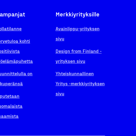
ampanjat
Merkkiyrityksille
ollatilanne
Avainlippu-yrityksen
sivu
ervetuloa kohti
ositiivista
Design from Finland -
yöelämäpuhetta
yrityksen sivu
uunnittelulla on
Yhteiskunnallinen
lkuperänsä
Yritys -merkkiyrityksen
sivu
iputetaan
uomalaista
saamista