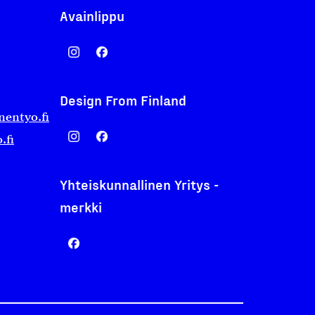
Avainlippu
Design From Finland
nentyo.fi
.fi
Yhteiskunnallinen Yritys -
merkki