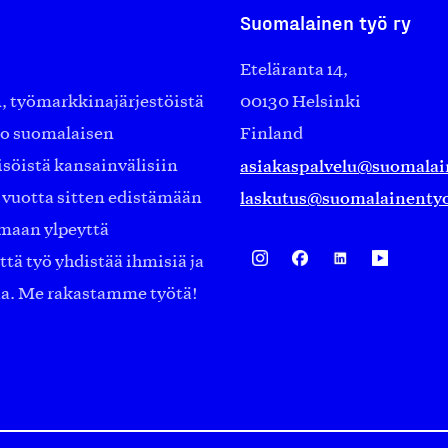
Suomalainen työ ry
Eteläranta 14,
työmarkkinajärjestöistä
00130 Helsinki
ko suomalaisen
Finland
asiakaspalvelu@suomalai
isöistä kansainvälisiin
laskutus@suomalainentyo
0 vuotta sitten edistämään
amaan ylpeyttä
ä työ yhdistää ihmisiä ja
aa. Me rakastamme työtä!