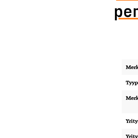
pe
Merk
Tyyp
Merk
Yrity
Yrit