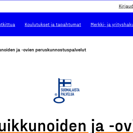
Kirjau
utkittua
Koulutukset ja tapahtumat
Merkki- ja yrityshak
unoiden ja -ovien peruskunnostuspalvelut
uikkunoiden ja -ov