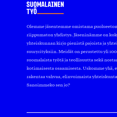
Olemme jäsentemme omistama puolueeton, 
riippumaton yhdistys. Jäseninämme on ko
yhteiskunnan kirjo pienistä pajoista ja yhte
suuryrityksiin. Meidät on perustettu yli 10
suomalaista työtä ja teollisuutta sekä nost
kotimaisesta osaamisesta. Uskomme yhä, ett
rakentaa vahvaa, elinvoimaista yhteiskunt
Sanoimmeko sen jo?