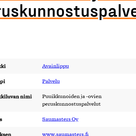
ruskunnostuspalve
ki
Avainlippu
pi
Palvelu
kiluvan nimi
Puuikkunoiden ja -ovien
peruskunnostuspalvelut
s
Saumasters Oy
yksen
www.saumasters.fi