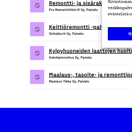
Remontti- ja sisärakennuspalve
Sivustomme 
verkkopalve
Pro Remonttitiimi.fi Oy, Palvelu
evästeistä o
Keittiöremontti -palvelu
H
Ovitaikurit Oy, Palvelu
Kylpyhuoneiden laattojen huolt
Hohdepinnoitus Oy, Palvelu
Maalaus-, tasoite- ja remonttip
Maalaus Tikka Oy, Palvelu