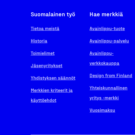
Suomalainen työ
Hae merkkiä
Tietoa meistä
Avainlippu-tuote
Historia
Avainlippu-palvelu
Toimielimet
Avainlippu-
verkkokauppa
Jäsenyritykset
Design from Finland
Yhdistyksen säännöt
Yhteiskunnallinen
Merkkien kriteerit ja
yritys -merkki
käyttöehdot
Vuosimaksu