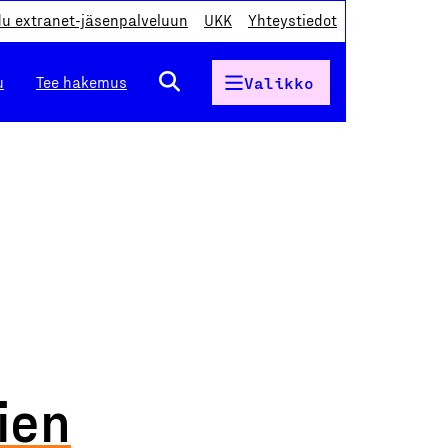
du extranet-jäsenpalveluun
UKK
Yhteystiedot
u
Tee hakemus
Valikko
ien