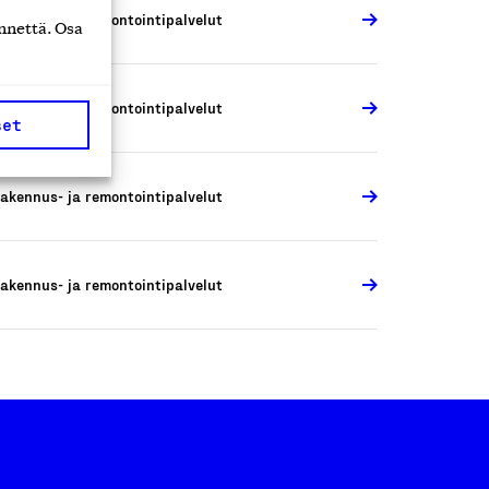
akennus- ja remontointipalvelut
nnettä. Osa
akennus- ja remontointipalvelut
set
akennus- ja remontointipalvelut
akennus- ja remontointipalvelut