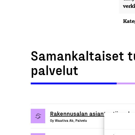
verk
Kate
Samankaltaiset t
palvelut
Rakennusalan asiantuntijapalve
Oy Waativa Ab, Palvelu