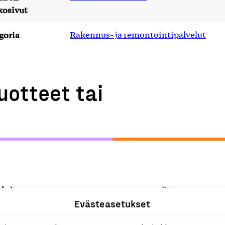
kosivut
goria
Rakennus- ja remontointipalvelut
uotteet tai
lut
R
Evästeasetukset