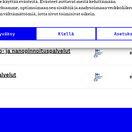
lut
käyttää evästeitä. Evästeet auttavat meitä kehittämään
R
luamme, optimoimaan sen sisältöjä ja analysoimaan verkkoliike
n välttämättömiä, jotta sivut toimisivat oikein.
R
yväksy
Kiellä
Asetuk
o- ja nanopinnoituspalvelut
R
alvelut
R