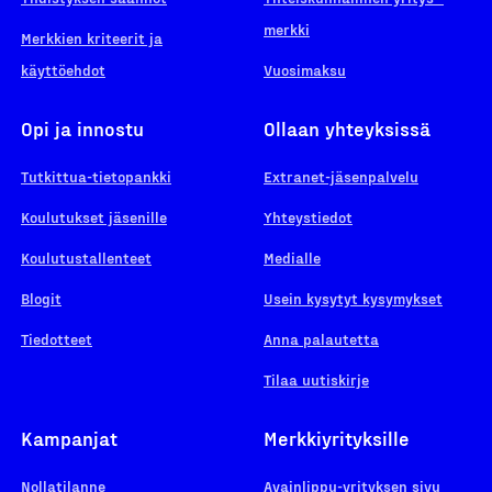
merkki
Merkkien kriteerit ja
käyttöehdot
Vuosimaksu
Opi ja innostu
Ollaan yhteyksissä
Tutkittua-tietopankki
Extranet-jäsenpalvelu
Koulutukset jäsenille
Yhteystiedot
Koulutustallenteet
Medialle
Blogit
Usein kysytyt kysymykset
Tiedotteet
Anna palautetta
Tilaa uutiskirje
Kampanjat
Merkkiyrityksille
Nollatilanne
Avainlippu-yrityksen sivu