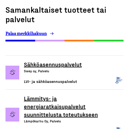
Samankaltaiset tuotteet tai
palvelut
Palaa merkkihakuun
Sähköasennuspalvelut
Swey oy, Palvelu
LVI- ja sähköasennuspalvelut
Lämmitys- ja
energiaratkaisupalvelut
suunnittelusta toteutukseen
Lämpökarhu Oy, Palvelu