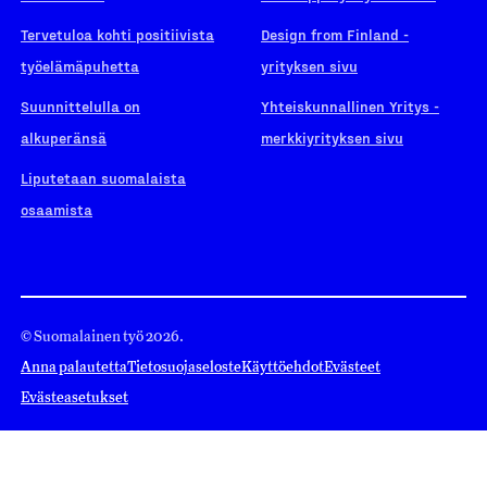
Tervetuloa kohti positiivista
Design from Finland -
työelämäpuhetta
yrityksen sivu
Suunnittelulla on
Yhteiskunnallinen Yritys -
alkuperänsä
merkkiyrityksen sivu
Liputetaan suomalaista
osaamista
© Suomalainen työ 2026.
Anna palautetta
Tietosuojaseloste
Käyttöehdot
Evästeet
Evästeasetukset