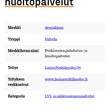
huoltopalvelut
Merkki
Avainlippu
Tyyppi
Palvelu
Merkkiluvan nimi
Putkistojen puhdistus- ja
huoltopalvelut
Yritys
Lapin Putkihuolto Oy
Yrityksen
www.lapinputkihuolto.fi
verkkosivut
Kategoria
LVI- ja sähköasennuspalvelut