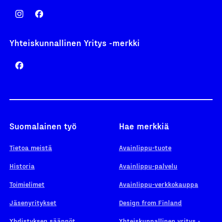
Yhteiskunnallinen Yritys -merkki
Suomalainen työ
Hae merkkiä
Tietoa meistä
Avainlippu-tuote
Historia
Avainlippu-palvelu
Toimielimet
Avainlippu-verkkokauppa
Jäsenyritykset
Design from Finland
Yhdistyksen säännöt
Yhteiskunnallinen yritys -