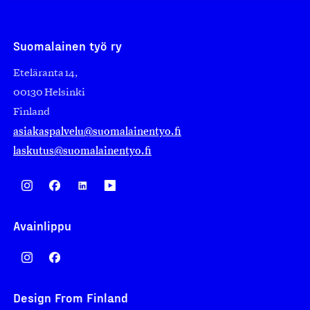
Suomalainen työ ry
Eteläranta 14,
00130 Helsinki
Finland
asiakaspalvelu@suomalainentyo.fi
laskutus@suomalainentyo.fi
Avainlippu
Design From Finland