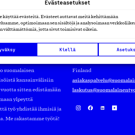
Evästeasetukset
käyttää evästeitä. Evästeet auttavat meitä kehittämään
luamme, optimoimaan sen sisältöjä ja analysoimaan verkkoliike
n välttämättömiä, jotta sivut toimisivat oikein.
Suomalainen työ ry
yväksy
Kiellä
Asetuk
Eteläranta 14,
työmarkkinajärjestöistä
00130 Helsinki
ko suomalaisen
Finland
asiakaspalvelu@suomalai
isöistä kansainvälisiin
laskutus@suomalainentyo
0 vuotta sitten edistämään
amaan ylpeyttä
ä työ yhdistää ihmisiä ja
aa. Me rakastamme työtä!