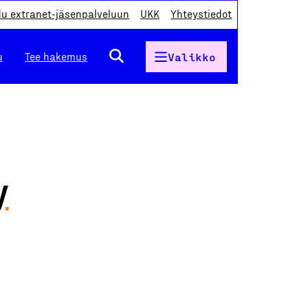
du extranet-jäsenpalveluun
UKK
Yhteystiedot
u
Tee hakemus
Valikko
y