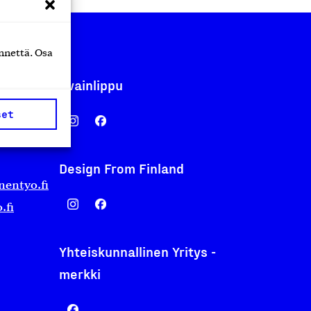
nnettä. Osa
Avainlippu
set
Design From Finland
nentyo.fi
.fi
Yhteiskunnallinen Yritys -
merkki