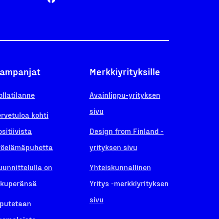
ampanjat
Merkkiyrityksille
ollatilanne
Avainlippu-yrityksen
sivu
ervetuloa kohti
ositiivista
Design from Finland -
yöelämäpuhetta
yrityksen sivu
uunnittelulla on
Yhteiskunnallinen
lkuperänsä
Yritys -merkkiyrityksen
sivu
iputetaan