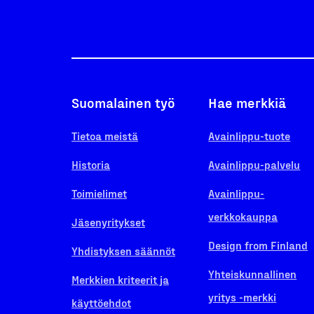
Suomalainen työ
Hae merkkiä
Tietoa meistä
Avainlippu-tuote
Historia
Avainlippu-palvelu
Toimielimet
Avainlippu-
verkkokauppa
Jäsenyritykset
Design from Finland
Yhdistyksen säännöt
Yhteiskunnallinen
Merkkien kriteerit ja
yritys -merkki
käyttöehdot