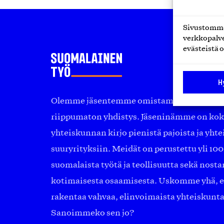
Sivustomme 
verkkopalve
evästeistä o
H
Olemme jäsentemme omistama puolueeton, 
riippumaton yhdistys. Jäseninämme on ko
yhteiskunnan kirjo pienistä pajoista ja yhte
suuryrityksiin. Meidät on perustettu yli 10
suomalaista työtä ja teollisuutta sekä nost
kotimaisesta osaamisesta. Uskomme yhä, ett
rakentaa vahvaa, elinvoimaista yhteiskunt
Sanoimmeko sen jo?