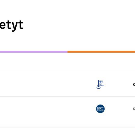
etyt
K
K