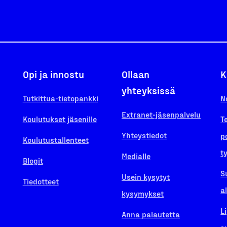
Opi ja innostu
Ollaan
K
yhteyksissä
Tutkittua-tietopankki
N
Extranet-jäsenpalvelu
Koulutukset jäsenille
T
Yhteystiedot
p
Koulutustallenteet
t
Medialle
Blogit
S
Usein kysytyt
Tiedotteet
a
kysymykset
L
Anna palautetta