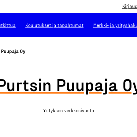
Kirjau
utkittua
Koulutukset ja tapahtumat
Merkki- ja yrityshak
n Puupaja Oy
Purtsin Puupaja O
Yrityksen verkkosivusto