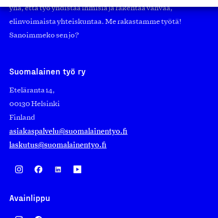
yhä, että työ yhdistää ihmisiä ja rakentaa vahvaa,
elinvoimaista yhteiskuntaa. Me rakastamme työtä!
Sanoimmeko sen jo?
Suomalainen työ ry
Eteläranta 14,
00130 Helsinki
Finland
asiakaspalvelu@suomalainentyo.fi
laskutus@suomalainentyo.fi
Avainlippu