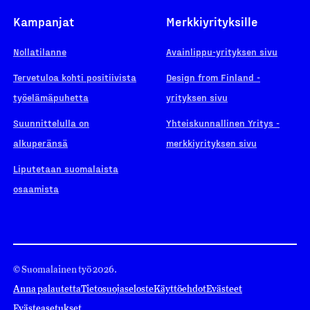
Kampanjat
Merkkiyrityksille
Nollatilanne
Avainlippu-yrityksen sivu
Tervetuloa kohti positiivista
Design from Finland -
työelämäpuhetta
yrityksen sivu
Suunnittelulla on
Yhteiskunnallinen Yritys -
alkuperänsä
merkkiyrityksen sivu
Liputetaan suomalaista
osaamista
© Suomalainen työ 2026.
Anna palautetta
Tietosuojaseloste
Käyttöehdot
Evästeet
Evästeasetukset