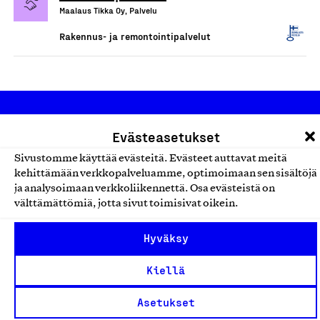
Maalaus Tikka Oy, Palvelu
Rakennus- ja remontointipalvelut
Evästeasetukset
Sivustomme käyttää evästeitä. Evästeet auttavat meitä
kehittämään verkkopalveluamme, optimoimaan sen sisältöjä
ja analysoimaan verkkoliikennettä. Osa evästeistä on
Olemme jäsentemme omistama puolueeton,
välttämättömiä, jotta sivut toimisivat oikein.
työmarkkinajärjestöistä riippumaton yhdistys.
Jäseninämme on koko suomalaisen yhteiskunnan kirjo
Hyväksy
pienistä pajoista ja yhteisöistä kansainvälisiin
Kiellä
suuryrityksiin. Meidät on perustettu yli 100 vuotta sitten
edistämään suomalaista työtä ja teollisuutta sekä
Asetukset
nostamaan ylpeyttä kotimaisesta osaamisesta. Uskomme