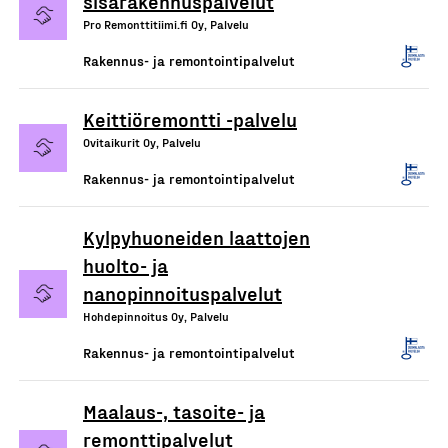
sisärakennuspalvelut
Pro Remonttitiimi.fi Oy, Palvelu
Rakennus- ja remontointipalvelut
Keittiöremontti -palvelu
Ovitaikurit Oy, Palvelu
Rakennus- ja remontointipalvelut
Kylpyhuoneiden laattojen
huolto- ja
nanopinnoituspalvelut
Hohdepinnoitus Oy, Palvelu
Rakennus- ja remontointipalvelut
Maalaus-, tasoite- ja
remonttipalvelut