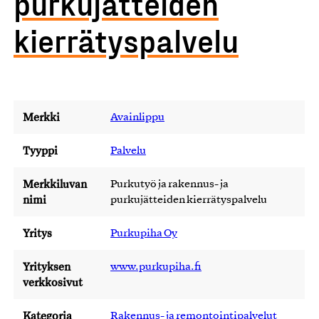
purkujätteiden
kierrätyspalvelu
Merkki
Avainlippu
Tyyppi
Palvelu
Merkkiluvan
Purkutyö ja rakennus- ja
nimi
purkujätteiden kierrätyspalvelu
Yritys
Purkupiha Oy
Yrityksen
www.purkupiha.fi
verkkosivut
Kategoria
Rakennus- ja remontointipalvelut