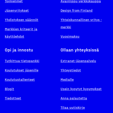
Toimielimet
Avainlippu-verkkokauppa
Jäsenyritykset
Design from Finland
Yhdistyksen säännöt
Yhteiskunnallinen yritys -
merkki
Merkkien kriteerit ja
käyttöehdot
Vuosimaksu
Opi ja innostu
Ollaan yhteyksissä
Tutkittua-tietopankki
Extranet-jäsenpalvelu
Koulutukset jäsenille
Yhteystiedot
Koulutustallenteet
Medialle
Blogit
Usein kysytyt kysymykset
Tiedotteet
Anna palautetta
Tilaa uutiskirje