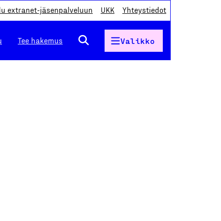
du extranet-jäsenpalveluun
UKK
Yhteystiedot
u
Tee hakemus
Valikko