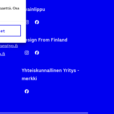
Avainlippu
nnettä. Osa
set
Design From Finland
nentyo.fi
.fi
Yhteiskunnallinen Yritys -
merkki