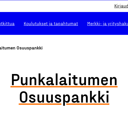
Kirjau
utkittua
Koulutukset ja tapahtumat
Merkki- ja yrityshak
aitumen Osuuspankki
Punkalaitumen
Osuuspankki