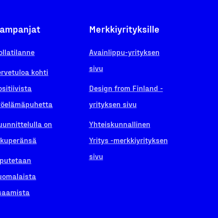
ampanjat
Merkkiyrityksille
ollatilanne
Avainlippu-yrityksen
sivu
ervetuloa kohti
ositiivista
Design from Finland -
yöelämäpuhetta
yrityksen sivu
uunnittelulla on
Yhteiskunnallinen
lkuperänsä
Yritys -merkkiyrityksen
sivu
iputetaan
uomalaista
saamista