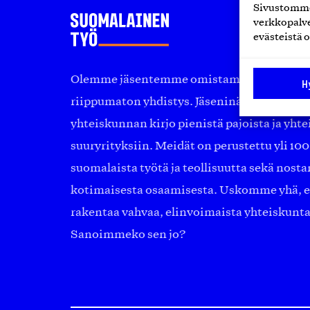
Sivustomme 
verkkopalve
evästeistä o
Olemme jäsentemme omistama puolueeton, 
H
riippumaton yhdistys. Jäseninämme on ko
yhteiskunnan kirjo pienistä pajoista ja yhte
suuryrityksiin. Meidät on perustettu yli 10
suomalaista työtä ja teollisuutta sekä nost
kotimaisesta osaamisesta. Uskomme yhä, ett
rakentaa vahvaa, elinvoimaista yhteiskunt
Sanoimmeko sen jo?