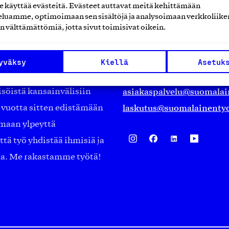
käyttää evästeitä. Evästeet auttavat meitä kehittämään
Suomalainen työ ry
luamme, optimoimaan sen sisältöjä ja analysoimaan verkkoliike
n välttämättömiä, jotta sivut toimisivat oikein.
Eteläranta 14,
työmarkkinajärjestöistä
00130 Helsinki
yväksy
Kiellä
Asetuk
ko suomalaisen
Finland
asiakaspalvelu@suomalai
isöistä kansainvälisiin
laskutus@suomalainentyo
0 vuotta sitten edistämään
amaan ylpeyttä
ä työ yhdistää ihmisiä ja
aa. Me rakastamme työtä!