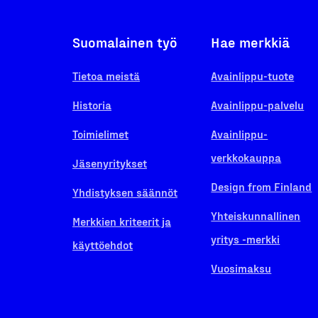
Suomalainen työ
Hae merkkiä
Tietoa meistä
Avainlippu-tuote
Historia
Avainlippu-palvelu
Toimielimet
Avainlippu-
verkkokauppa
Jäsenyritykset
Design from Finland
Yhdistyksen säännöt
Yhteiskunnallinen
Merkkien kriteerit ja
yritys -merkki
käyttöehdot
Vuosimaksu