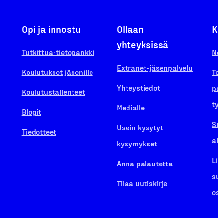
Opi ja innostu
Ollaan
K
yhteyksissä
Tutkittua-tietopankki
N
Extranet-jäsenpalvelu
Koulutukset jäsenille
T
Yhteystiedot
p
Koulutustallenteet
t
Medialle
Blogit
S
Usein kysytyt
Tiedotteet
a
kysymykset
L
Anna palautetta
s
Tilaa uutiskirje
o