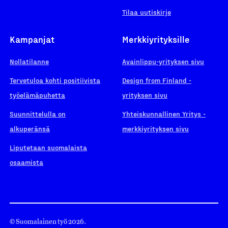
Tilaa uutiskirje
Kampanjat
Merkkiyrityksille
Nollatilanne
Avainlippu-yrityksen sivu
Tervetuloa kohti positiivista
Design from Finland -
työelämäpuhetta
yrityksen sivu
Suunnittelulla on
Yhteiskunnallinen Yritys -
alkuperänsä
merkkiyrityksen sivu
Liputetaan suomalaista
osaamista
© Suomalainen työ 2026.