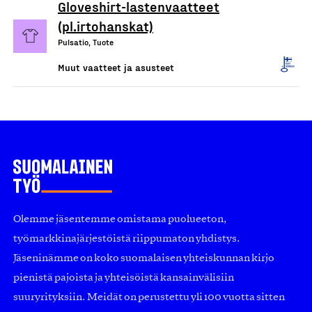
Gloveshirt-lastenvaatteet
(pl.irtohanskat)
Pulsatio, Tuote
Muut vaatteet ja asusteet
Olemme jäsentemme omistama puolueeton,
työmarkkinajärjestöistä riippumaton yhdistys.
Jäseninämme on koko suomalaisen yhteiskunnan kirjo
pienistä pajoista ja yhteisöistä kansainvälisiin
suuryrityksiin. Meidät on perustettu yli 100 vuotta sitten