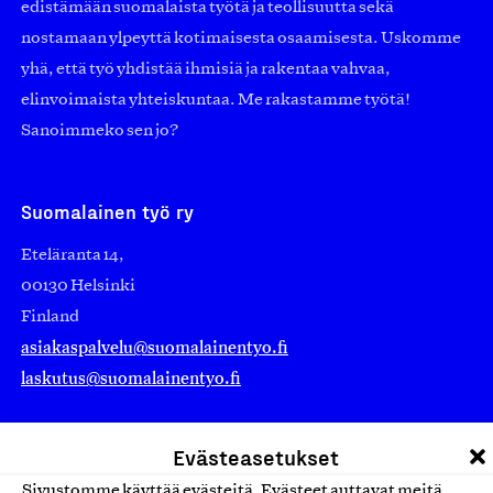
edistämään suomalaista työtä ja teollisuutta sekä
nostamaan ylpeyttä kotimaisesta osaamisesta. Uskomme
yhä, että työ yhdistää ihmisiä ja rakentaa vahvaa,
elinvoimaista yhteiskuntaa. Me rakastamme työtä!
Sanoimmeko sen jo?
Suomalainen työ ry
Eteläranta 14,
00130 Helsinki
Finland
asiakaspalvelu@suomalainentyo.fi
laskutus@suomalainentyo.fi
Evästeasetukset
Sivustomme käyttää evästeitä. Evästeet auttavat meitä