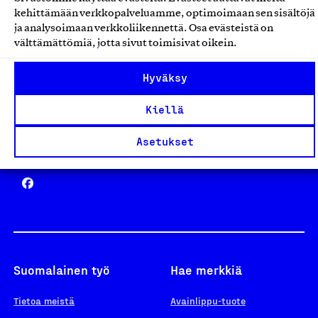
Avainlippu
kehittämään verkkopalveluamme, optimoimaan sen sisältöjä
ja analysoimaan verkkoliikennettä. Osa evästeistä on
välttämättömiä, jotta sivut toimisivat oikein.
Design From Finland
Hyväksy
Kiellä
Asetukset
Yhteiskunnallinen Yritys -merkki
Suomalainen työ
Hae merkkiä
Tietoa meistä
Avainlippu-tuote