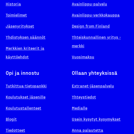
Historia
Avainlippu-palvelu
Toimielimet
Avainlippu-verkkokauppa
Jäsenyritykset
Design from Finland
Yhdistyksen säännöt
Yhteiskunnallinen yritys -
merkki
Merkkien kriteerit ja
käyttöehdot
Vuosimaksu
Opi ja innostu
Ollaan yhteyksissä
Tutkittua-tietopankki
Extranet-jäsenpalvelu
Koulutukset jäsenille
Yhteystiedot
Koulutustallenteet
Medialle
Blogit
Usein kysytyt kysymykset
Tiedotteet
Anna palautetta